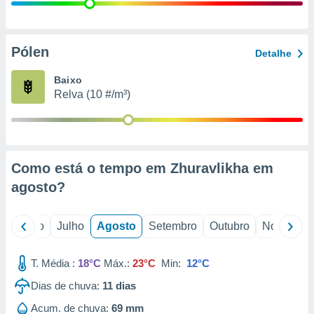
conteúdos.
ção
Pólen
Detalhe
ão através
de
Baixo
,
Relva (10 #/m³)
 e
dos,
publicidade
s, estudos
Como está o tempo em Zhuravlikha em
a e
mento de
agosto
?
ossos 1199
o
Junho
Julho
Agosto
Setembro
Outubro
Novembro
eiros
T. Média :
18°C
Máx.:
23°C
Min:
12°C
Dias de chuva:
11
dias
Acum. de chuva:
69 mm