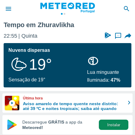
Tempo em Zhuravlikha
de
22:55
Quinta
...
 da
empo.pt) foi
Nuvens dispersas
or
19°
is para
e as
 fornecidas
Lua minguante
 qualidade.
Sensação de 19°
Iluminada:
47%
r a este
s das
opções:
Última hora
Aviso amarelo de tempo quente neste distrito:
ookies e
até 39 ºC e noites tropicais; saiba até quando
 forma
Descarregue
GRÁTIS
a app da
Instalar
e digital
Meteored!
da,