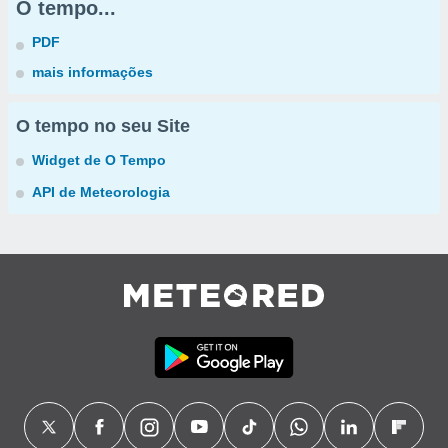
O tempo...
PDF
mais informações
O tempo no seu Site
Widget de O Tempo
API de Meteorologia