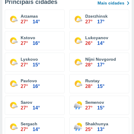
Principais cidades
Mais cidades
Arzamas
Dzerzhinsk
27°
14°
27°
17°
Kstovo
Lukoyanov
27°
16°
26°
14°
Lyskovo
Níjni Novgorod
27°
15°
28°
17°
Pavlovo
Rustay
27°
16°
28°
15°
Sarov
Semenov
27°
14°
27°
15°
Sergach
Shakhunya
27°
14°
25°
13°