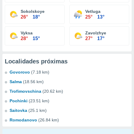
Sokolskoye
Vetluga
26°
18°
25°
13°
Vyksa
Zavolzhye
28°
15°
27°
17°
Localidades próximas
Govorovo
(7.18 km)
Salma
(18.56 km)
Trofimovschina
(20.62 km)
Pochinki
(23.51 km)
Saitovka
(25.1 km)
Romodanovo
(26.84 km)