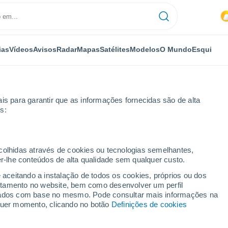
ias
Vídeos
Avisos
Radar
Mapas
Satélites
Modelos
O Mundo
Esqui
is para garantir que as informações fornecidas são de alta
s:
ma semana
ecolhidas através de cookies ou tecnologias semelhantes,
er-lhe conteúdos de alta qualidade sem qualquer custo.
 8 - 14 dias
e aceitando a instalação de todos os cookies, próprios ou dos
rtamento no website, bem como desenvolver um perfil
...
lizados com base no mesmo. Pode consultar mais informações na
lquer momento, clicando no botão
Definições de cookies
Por horas
Chuva fraca nas próximas horas