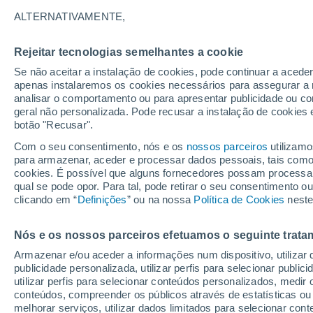
27°
ALTERNATIVAMENTE,
Rejeitar tecnologias semelhantes a cookie
Sudoeste
Se não aceitar a instalação de cookies, pode continuar a acede
Sensação de 28°
13
-
29 km
apenas instalaremos os cookies necessários para assegurar a 
analisar o comportamento ou para apresentar publicidade ou co
geral não personalizada. Pode recusar a instalação de cookies 
botão "Recusar".
Última hora
Hoje e amanhã poeiras do Saara “invadem”
Com o seu consentimento, nós e os
nossos parceiros
utilizamo
Portugal: risco de trovoadas no Norte e Centr
para armazenar, aceder e processar dados pessoais, tais como a
aumenta
cookies. É possível que alguns fornecedores possam processa
O Tempo 1 - 7 Dias
Atualidade
Mapas de chuva
R
qual se pode opor. Para tal, pode retirar o seu consentimento 
clicando em “
Definições
” ou na nossa
Política de Cookies
neste
Nós e os nossos parceiros efetuamos o seguinte trata
Sábado
Domingo
S
Sexta
Armazenar e/ou aceder a informações num dispositivo, utilizar da
15 Ago.
16 Ago.
14 Ago.
publicidade personalizada, utilizar perfis para selecionar public
utilizar perfis para selecionar conteúdos personalizados, med
conteúdos, compreender os públicos através de estatísticas ou
melhorar serviços, utilizar dados limitados para selecionar cont
70%
60%