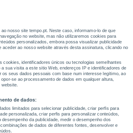
Risco de Tempestades
Este final de semana
r ao nosso site tempo.pt. Neste caso, informamo-lo de que
/h
navegação no website, mas não utilizaremos cookies para
nteúdos personalizados, embora possa visualizar publicidade
e aceder ao nosso website através desta assinatura, clicando no
s cookies, identificadores únicos ou tecnologias semelhantes
o
 sua visita a este sitio Web, endereços IP e identificadores de
r os seus dados pessoais com base num interesse legítimo, ao
adar de Chuva
Satélites
Modelos
ou opor-se ao processamento de dados em qualquer altura,
 website.
mento de dados:
egunda
Terça
Quarta
Quinta
dos limitados para selecionar publicidade, criar perfis para
17 Ago.
18 Ago.
19 Ago.
20 Ago.
idade personalizada, criar perfis para personalizar conteúdos,
ir o desempenho da publicidade, medir o desempenho dos
 combinações de dados de diferentes fontes, desenvolver e
eúdos.