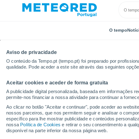
O tempo
Notíc
Aviso de privacidade
O conteúdo da Tempo.pt (tempo.pt) foi preparado por profissiona
qualidade. Pode aceder a este site através das seguintes opçõe
Aceitar cookies e aceder de forma gratuita
Início
Rússia
Tartaristão
Zelenodolsk
Próxi
A publicidade digital personalizada, baseada em informações r
permite-nos financiar a nossa atividade para continuar a fornec
Tempo para Zelenodolsk
Ao clicar no botão "Aceitar e continuar", pode aceder ao websit
nossos parceiros, que nos permitem seguir e analisar o compo
16:37
Sexta
específico para lhe mostrar publicidade e conteúdos persona
nossa
Política de Cookies
e retirar o seu consentimento a qua
disponível na parte inferior da nossa página web.
Nuvens dispersas