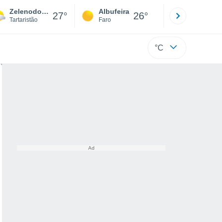
Zelenodolsk
Albufeira
Lisboa
27°
26°
Tartaristão
Faro
Lisboa
°C