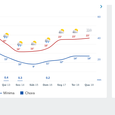
60
23°
23°
23°
40
20°
18°
16°
16°
14°
14°
13°
20
12°
11°
10°
9°
0.4
0.3
0.2
mm
Qui
13
Sex
14
Sáb
15
Dom
16
Seg
17
Ter
18
Qua
19
Mínima
Chuva