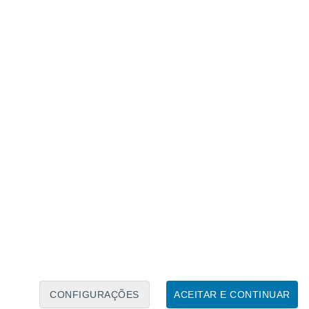
Calendário Lunar
Seg
Ter
Qua
Qui
Sex
Sáb
Domo
7
8
9
10
11
12
13
14
15
16
17
18
19
20
CONFIGURAÇÕES
ACEITAR E CONTINUAR