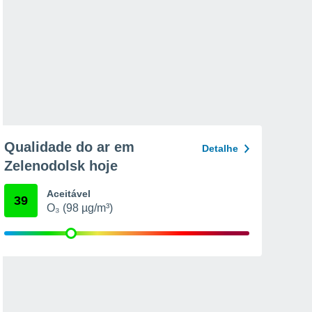
Qualidade do ar em
Detalhe
Zelenodolsk hoje
Aceitável
39
O₃ (98 µg/m³)