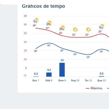
Gráficos de tempo
35
30
28°
27°
25°
25
24°
23°
23°
20
19°
15
16°
16°
16°
14°
13°
10
14
5
4.2
0.5
0.3
°C
Sex
7
Sáb
8
Dom
9
Seg
10
Ter
11
Qua
12
Máxima