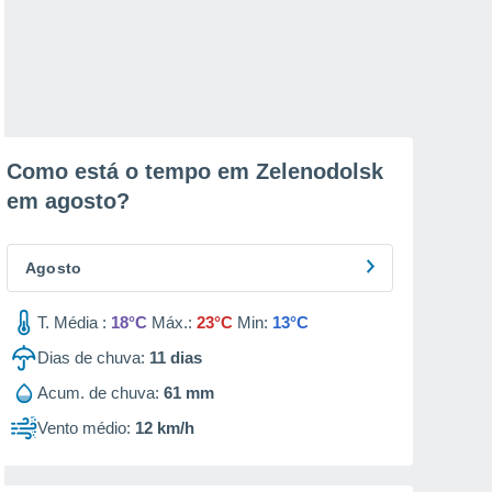
Como está o tempo em Zelenodolsk
em
agosto
?
Agosto
T. Média :
18°C
Máx.:
23°C
Min:
13°C
Dias de chuva:
11
dias
Acum. de chuva:
61 mm
Vento médio:
12 km/h