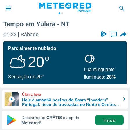
Tempo em Yulara - NT
de
01:33
Sábado
...
 da
empo.pt) foi
Parcialmente nublado
or
20°
is para
e as
 fornecidas
Lua minguante
 qualidade.
Sensação de 20°
Iluminada:
28%
r a este
s das
opções:
Última hora
Hoje e amanhã poeiras do Saara “invadem”
ookies e
Portugal: risco de trovoadas no Norte e Centro
 forma
aumenta
Descarregue
GRÁTIS
a app da
Instalar
e digital
Meteored!
da,