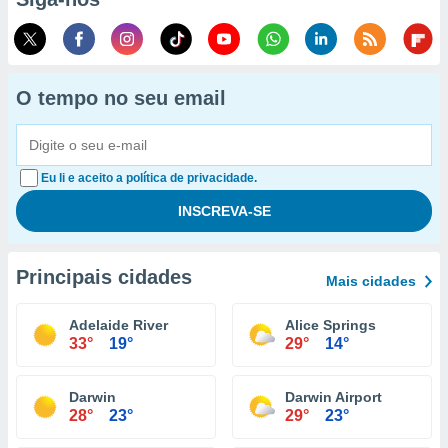
O tempo no seu email
Eu li e aceito a política de privacidade.
Principais cidades
Mais cidades
Adelaide River
Alice Springs
33°
19°
29°
14°
Darwin
Darwin Airport
28°
23°
29°
23°