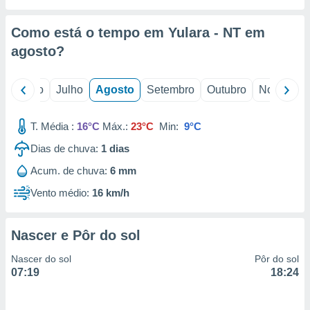
conteúdos.
Como está o tempo em Yulara - NT em
ção
agosto
?
ão através
de
,
o
Junho
Julho
Agosto
Setembro
Outubro
Novembro
 e
T. Média :
16°C
Máx.:
23°C
Min:
9°C
dos,
publicidade
Dias de chuva:
1
dias
s, estudos
a e
Acum. de chuva:
6 mm
mento de
Vento médio:
16 km/h
ossos 1199
eiros
Nascer e Pôr do sol
Nascer do sol
Pôr do sol
07:19
18:24