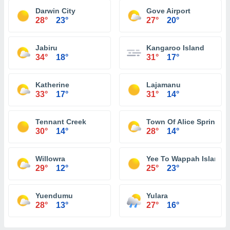
Darwin City
Gove Airport
28°
23°
27°
20°
Jabiru
Kangaroo Island
34°
18°
31°
17°
Katherine
Lajamanu
33°
17°
31°
14°
Tennant Creek
Town Of Alice Springs
30°
14°
28°
14°
Willowra
Yee To Wappah Island
29°
12°
25°
23°
Yuendumu
Yulara
28°
13°
27°
16°