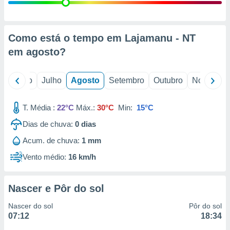
conteúdos.
ção
Como está o tempo em Lajamanu - NT
ão através
em
agosto
?
de
,
 e
o
Junho
Julho
Agosto
Setembro
Outubro
Novembro
dos,
publicidade
T. Média :
22°C
Máx.:
30°C
Min:
15°C
s, estudos
Dias de chuva:
0
dias
a e
mento de
Acum. de chuva:
1 mm
Vento médio:
16 km/h
ossos 1199
eiros
Nascer e Pôr do sol
Nascer do sol
Pôr do sol
07:12
18:34