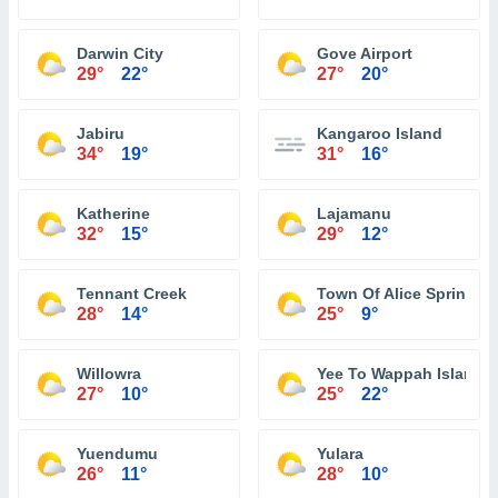
Darwin City
Gove Airport
29°
22°
27°
20°
Jabiru
Kangaroo Island
34°
19°
31°
16°
Katherine
Lajamanu
32°
15°
29°
12°
Tennant Creek
Town Of Alice Springs
28°
14°
25°
9°
Willowra
Yee To Wappah Island
27°
10°
25°
22°
Yuendumu
Yulara
26°
11°
28°
10°