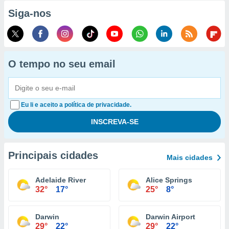
Siga-nos
O tempo no seu email
Eu li e aceito a política de privacidade.
Principais cidades
Mais cidades
Adelaide River
Alice Springs
32°
17°
25°
8°
Darwin
Darwin Airport
29°
22°
29°
22°