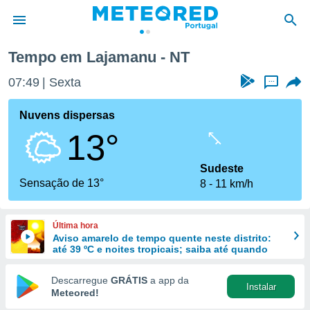
Tempo em Lajamanu - NT
de
07:49
Sexta
...
 da
empo.pt) foi
Nuvens dispersas
or
13°
is para
e as
 fornecidas
Sudeste
 qualidade.
Sensação de 13°
8
11 km/h
r a este
s das
opções:
Última hora
Aviso amarelo de tempo quente neste distrito:
ookies e
até 39 ºC e noites tropicais; saiba até quando
 forma
Descarregue
GRÁTIS
a app da
Instalar
e digital
Meteored!
da,