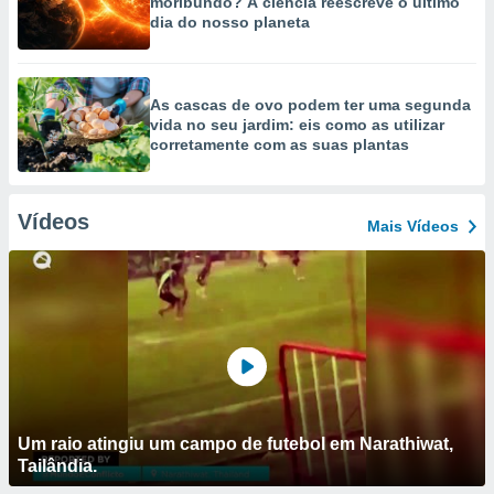
moribundo? A ciência reescreve o último
dia do nosso planeta
As cascas de ovo podem ter uma segunda
vida no seu jardim: eis como as utilizar
corretamente com as suas plantas
Vídeos
Mais Vídeos
Um raio atingiu um campo de futebol em Narathiwat,
Tailândia.