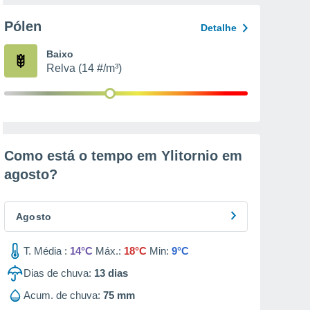
Pólen
Detalhe
Baixo
Relva (14 #/m³)
Como está o tempo em Ylitornio em
agosto
?
Agosto
T. Média :
14°C
Máx.:
18°C
Min:
9°C
Dias de chuva:
13
dias
Acum. de chuva:
75 mm