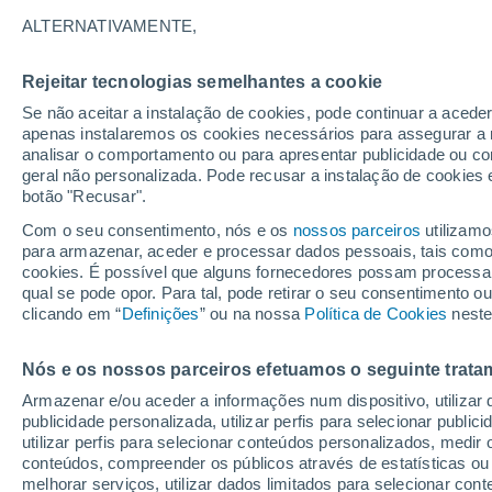
13°
ALTERNATIVAMENTE,
Rejeitar tecnologias semelhantes a cookie
Lua mingu
Se não aceitar a instalação de cookies, pode continuar a acede
Iluminada
Sensação de 13°
apenas instalaremos os cookies necessários para assegurar a 
analisar o comportamento ou para apresentar publicidade ou co
geral não personalizada. Pode recusar a instalação de cookies 
botão "Recusar".
Última hora
Aviso amarelo de tempo quente neste distrito:
Com o seu consentimento, nós e os
nossos parceiros
utilizamo
39 ºC e noites tropicais; saiba até quando
para armazenar, aceder e processar dados pessoais, tais como a
cookies. É possível que alguns fornecedores possam processa
O Tempo 1 - 7 Dias
Atualidade
Mapas de chuva
R
qual se pode opor. Para tal, pode retirar o seu consentimento 
clicando em “
Definições
” ou na nossa
Política de Cookies
neste
Nós e os nossos parceiros efetuamos o seguinte trata
Amanhã
Domingo
S
Hoje
Armazenar e/ou aceder a informações num dispositivo, utilizar da
8 Ago.
9 Ago.
7 Ago.
publicidade personalizada, utilizar perfis para selecionar public
utilizar perfis para selecionar conteúdos personalizados, med
conteúdos, compreender os públicos através de estatísticas ou
melhorar serviços, utilizar dados limitados para selecionar cont
90%
90%