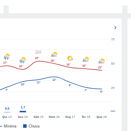
75
19°
18°
17°
50
16°
16°
16°
15°
12°
11°
10°
9°
25
7°
7°
6°
1.7
0.5
mm
Qui
13
Sex
14
Sáb
15
Dom
16
Seg
17
Ter
18
Qua
19
Mínima
Chuva