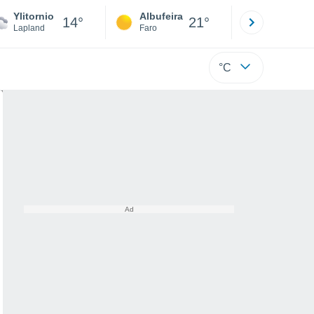
Ylitornio
Albufeira
Lisboa
14°
21°
Lapland
Faro
Lisboa
°C