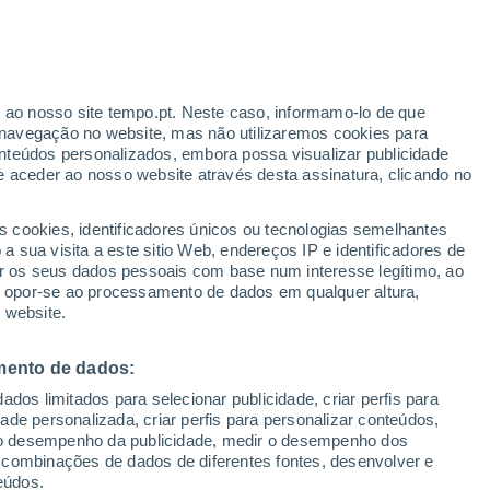
ante
r ao nosso site tempo.pt. Neste caso, informamo-lo de que
:
36%
navegação no website, mas não utilizaremos cookies para
nteúdos personalizados, embora possa visualizar publicidade
e aceder ao nosso website através desta assinatura, clicando no
 até
s cookies, identificadores únicos ou tecnologias semelhantes
 sua visita a este sitio Web, endereços IP e identificadores de
r os seus dados pessoais com base num interesse legítimo, ao
adar de Chuva
Satélites
Modelos
ou opor-se ao processamento de dados em qualquer altura,
 website.
mento de dados:
egunda
Terça
Quarta
Quinta
dos limitados para selecionar publicidade, criar perfis para
10 Ago.
11 Ago.
12 Ago.
13 Ago.
idade personalizada, criar perfis para personalizar conteúdos,
ir o desempenho da publicidade, medir o desempenho dos
 combinações de dados de diferentes fontes, desenvolver e
eúdos.
90%
30%
30%