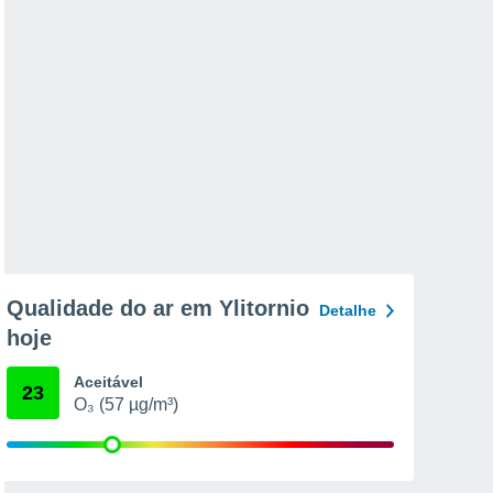
Qualidade do ar em Ylitornio
Detalhe
hoje
Aceitável
23
O₃ (57 µg/m³)