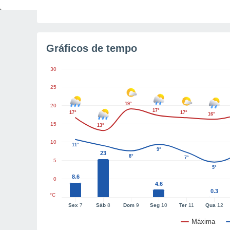
Gráficos de tempo
30
25
19°
20
17°
17°
17°
16°
15
13°
10
11°
9°
23
8°
7°
5
5°
8.6
0
4.6
0.3
°C
Sex
7
Sáb
8
Dom
9
Seg
10
Ter
11
Qua
12
Máxima