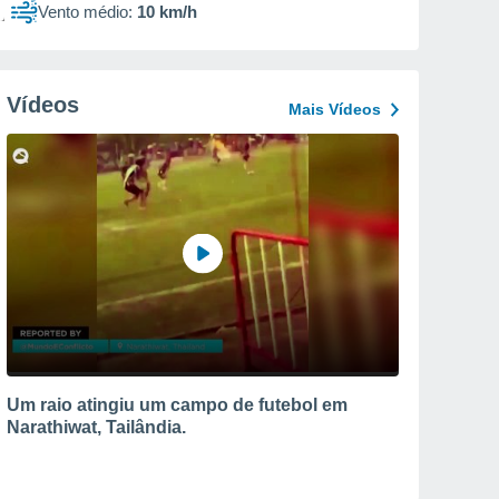
Vento médio:
10 km/h
Vídeos
Mais Vídeos
Um raio atingiu um campo de futebol em
Narathiwat, Tailândia.