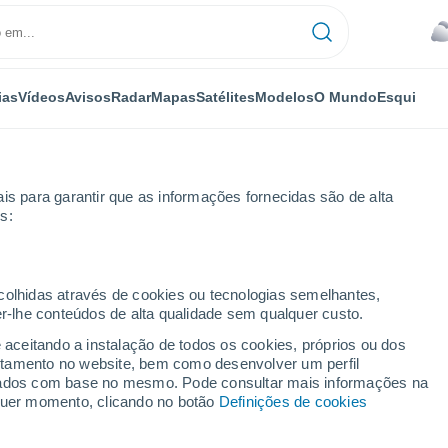
ias
Vídeos
Avisos
Radar
Mapas
Satélites
Modelos
O Mundo
Esqui
is para garantir que as informações fornecidas são de alta
s:
ecolhidas através de cookies ou tecnologias semelhantes,
er-lhe conteúdos de alta qualidade sem qualquer custo.
e aceitando a instalação de todos os cookies, próprios ou dos
rtamento no website, bem como desenvolver um perfil
...
lizados com base no mesmo. Pode consultar mais informações na
lquer momento, clicando no botão
Definições de cookies
Por horas
Chuva fraca nas próximas horas