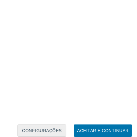
Calendário Lunar
Seg
Ter
Qua
Qui
Sex
Sáb
Domo
7
8
9
10
11
12
13
14
15
16
17
18
19
20
CONFIGURAÇÕES
ACEITAR E CONTINUAR