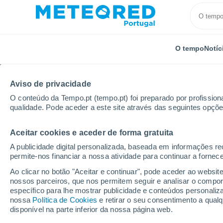
O tempo
Notíc
Aviso de privacidade
O conteúdo da Tempo.pt (tempo.pt) foi preparado por profissiona
qualidade. Pode aceder a este site através das seguintes opçõe
Aceitar cookies e aceder de forma gratuita
Início
Finlândia
Lapónia
Ylitornio
A publicidade digital personalizada, baseada em informações r
permite-nos financiar a nossa atividade para continuar a fornec
Tempo em Ylitornio
Ao clicar no botão "Aceitar e continuar", pode aceder ao websit
nossos parceiros, que nos permitem seguir e analisar o compo
10:05
Sexta
específico para lhe mostrar publicidade e conteúdos persona
nossa
Política de Cookies
e retirar o seu consentimento a qua
disponível na parte inferior da nossa página web.
Encoberto