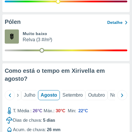
conteúdos.
ção
Pólen
Detalhe
ão através
de
Muito baixo
,
Relva (3 #/m³)
 e
dos,
publicidade
s, estudos
Como está o tempo em Xirivella em
a e
mento de
agosto
?
ossos 1199
o
Junho
Julho
Agosto
Setembro
Outubro
Novembro
eiros
T. Média :
26°C
Máx.:
30°C
Min:
22°C
Dias de chuva:
5
dias
Acum. de chuva:
26 mm