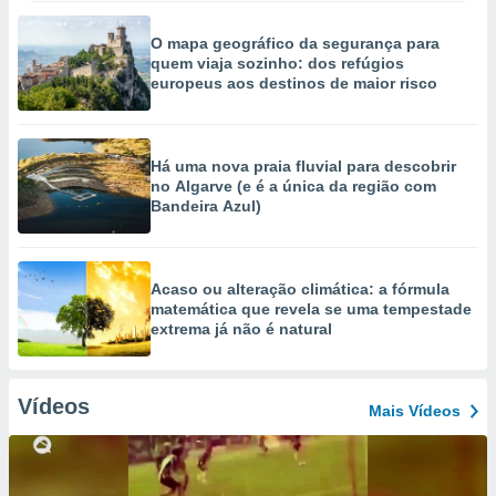
O mapa geográfico da segurança para
quem viaja sozinho: dos refúgios
europeus aos destinos de maior risco
Há uma nova praia fluvial para descobrir
no Algarve (e é a única da região com
Bandeira Azul)
Acaso ou alteração climática: a fórmula
matemática que revela se uma tempestade
extrema já não é natural
Vídeos
Mais Vídeos