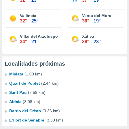
32°
23°
37°
19°
Valência
Venta del Moro
32°
25°
38°
19°
Villar del Arzobispo
Xàtiva
34°
21°
38°
23°
Localidades próximas
Mislata
(1.09 km)
Quart de Poblet
(2.44 km)
Sant Pau
(2.59 km)
Aldaia
(3.08 km)
Barrio del Cristo
(3.36 km)
L'Hort de Senabre
(3.39 km)