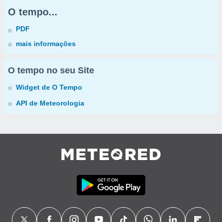
O tempo...
PDF
mais informações
O tempo no seu Site
Widget de O Tempo
API de Meteorologia