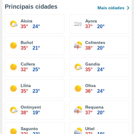
Principais cidades
Mais cidades
Alcira
Ayora
35°
24°
37°
20°
Buñol
Cofrentes
35°
21°
38°
20°
Cullera
Gandia
32°
25°
35°
24°
Llíria
Oliva
35°
23°
36°
24°
Ontinyent
Requena
38°
19°
37°
20°
Sagunto
Utiel