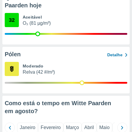
o qual se
Paarden hoje
ara tal,
 o seu
Aceitável
32
to ou opor-
O₃ (81 µg/m³)
essamento
m qualquer
ando em “
 ou na
Pólen
 Cookies
Detalhe
te.
Moderado
 nossos
Relva (42 #/m³)
s o
o de
Como está o tempo em Witte Paarden
e/ou aceder
em
agosto
?
ões num
utilizar
ados para
Janeiro
Fevereiro
Março
Abril
Maio
Junho
publicidade,