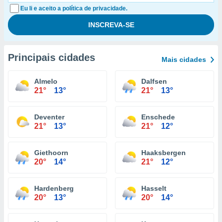
Eu li e aceito a política de privacidade.
Principais cidades
Mais cidades
Almelo
Dalfsen
21°
13°
21°
13°
Deventer
Enschede
21°
13°
21°
12°
Giethoorn
Haaksbergen
20°
14°
21°
12°
Hardenberg
Hasselt
20°
13°
20°
14°