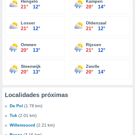
Hengelo
Kampen
21°
12°
20°
14°
Losser
Oldenzaal
21°
12°
21°
12°
Ommen
Rijssen
20°
13°
21°
12°
Steenwijk
Zwolle
20°
13°
20°
14°
Localidades próximas
De Pol
(1.78 km)
Tuk
(2.01 km)
Willemsoord
(2.21 km)
Basse
(3.16 km)