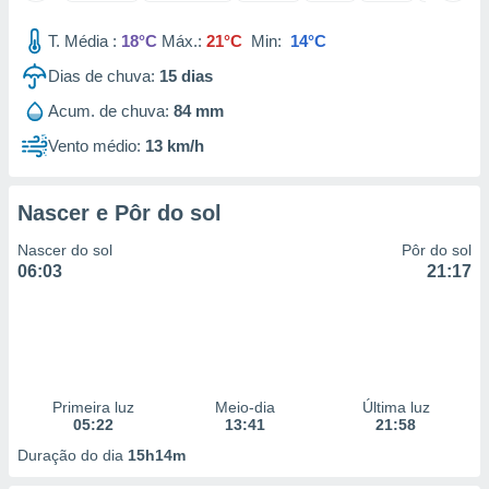
 para
T. Média :
18°C
Máx.:
21°C
Min:
14°C
a, utilizar
Dias de chuva:
15
dias
selecionar
Acum. de chuva:
84 mm
a, criar
personalizar
Vento médio:
13 km/h
tilizar
selecionar
Nascer e Pôr do sol
dos, medir
nho da
Nascer do sol
Pôr do sol
, medir o
06:03
21:17
o dos
r os
ravés de
s ou
s de dados
Primeira luz
Meio-dia
Última luz
es fontes,
05:22
13:41
21:58
 e melhorar
ilizar dados
Duração do dia
15h14m
ara