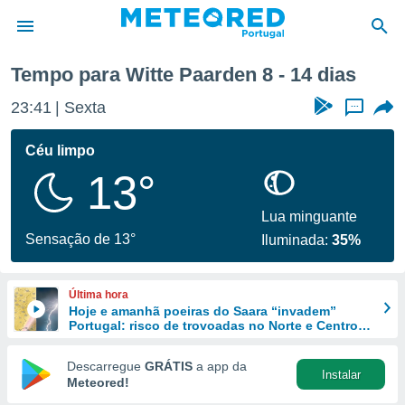
na
Tempo para Witte Paarden 8 - 14 dias
de
23:41
Sexta
...
 da
empo.pt) foi
Céu limpo
or
13°
is para
e as
 fornecidas
Lua minguante
 qualidade.
Sensação de 13°
Iluminada:
35%
r a este
s das
opções:
Última hora
Hoje e amanhã poeiras do Saara “invadem”
ookies e
Portugal: risco de trovoadas no Norte e Centro
 forma
aumenta
Descarregue
GRÁTIS
a app da
Instalar
e digital
Meteored!
da,