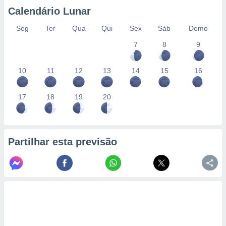
conteúdos.
Calendário Lunar
ção
Seg
Ter
Qua
Qui
Sex
Sáb
Domo
7
8
9
ão através
de
,
10
11
12
13
14
15
16
 e
dos,
17
18
19
20
publicidade
s, estudos
a e
mento de
Partilhar esta previsão
ossos 1199
eiros