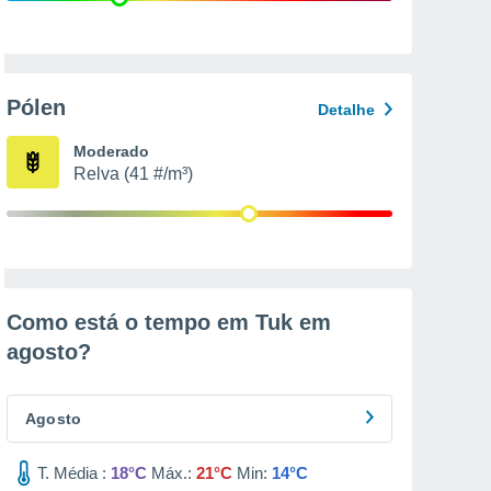
Pólen
Detalhe
Moderado
Relva (41 #/m³)
Como está o tempo em Tuk em
agosto
?
Agosto
T. Média :
18°C
Máx.:
21°C
Min:
14°C