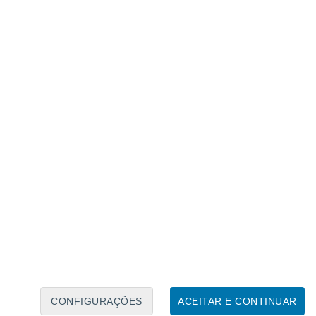
Calendário Lunar
Seg
Ter
Qua
Qui
Sex
Sáb
Domo
8
9
10
11
12
13
14
15
16
CONFIGURAÇÕES
ACEITAR E CONTINUAR