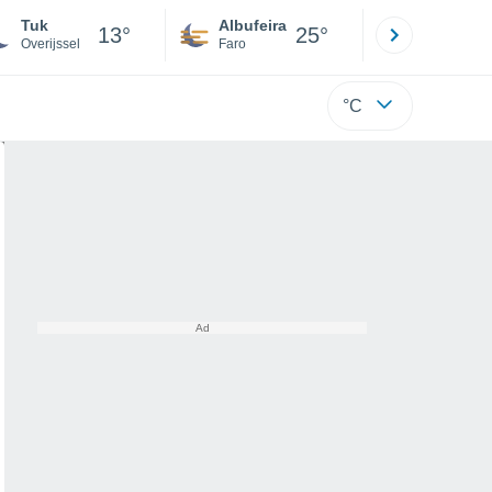
Tuk
Albufeira
Lisboa
13°
25°
Overijssel
Faro
Lisboa
°C