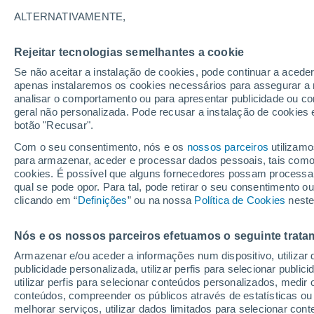
13°
ALTERNATIVAMENTE,
Rejeitar tecnologias semelhantes a cookie
Lua mingu
Se não aceitar a instalação de cookies, pode continuar a acede
Iluminada
Sensação de 13°
apenas instalaremos os cookies necessários para assegurar a 
analisar o comportamento ou para apresentar publicidade ou co
geral não personalizada. Pode recusar a instalação de cookies 
botão "Recusar".
Última hora
Hoje e amanhã poeiras do Saara “invadem”
Com o seu consentimento, nós e os
nossos parceiros
utilizamo
Portugal: risco de trovoadas no Norte e Centr
para armazenar, aceder e processar dados pessoais, tais como a
aumenta
cookies. É possível que alguns fornecedores possam processa
O Tempo 1 - 7 Dias
Atualidade
Mapas de chuva
R
qual se pode opor. Para tal, pode retirar o seu consentimento 
clicando em “
Definições
” ou na nossa
Política de Cookies
neste
Nós e os nossos parceiros efetuamos o seguinte trata
Amanhã
Segunda
Hoje
Armazenar e/ou aceder a informações num dispositivo, utilizar da
9 Ago.
10 Ago.
8 Ago.
publicidade personalizada, utilizar perfis para selecionar public
utilizar perfis para selecionar conteúdos personalizados, med
conteúdos, compreender os públicos através de estatísticas ou
melhorar serviços, utilizar dados limitados para selecionar cont
30%