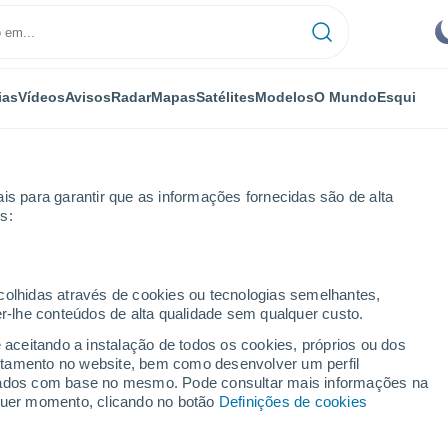
ias
Vídeos
Avisos
Radar
Mapas
Satélites
Modelos
O Mundo
Esqui
is para garantir que as informações fornecidas são de alta
s:
ecolhidas através de cookies ou tecnologias semelhantes,
er-lhe conteúdos de alta qualidade sem qualquer custo.
e aceitando a instalação de todos os cookies, próprios ou dos
rtamento no website, bem como desenvolver um perfil
...
lizados com base no mesmo. Pode consultar mais informações na
lquer momento, clicando no botão
Definições de cookies
Por horas
Bancos de névoa nas próximas
horas