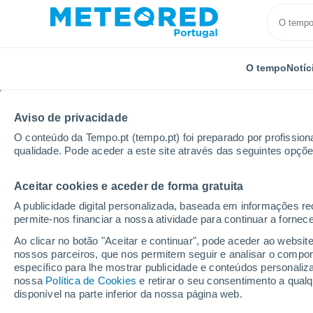
O tempo
Notíc
Aviso de privacidade
O conteúdo da Tempo.pt (tempo.pt) foi preparado por profissiona
qualidade. Pode aceder a este site através das seguintes opçõe
Aceitar cookies e aceder de forma gratuita
Início
Holanda
Overissel
Tuk
A publicidade digital personalizada, baseada em informações r
permite-nos financiar a nossa atividade para continuar a fornec
Tempo em Tuk
Ao clicar no botão "Aceitar e continuar", pode aceder ao websit
nossos parceiros, que nos permitem seguir e analisar o compo
00:12
Sábado
específico para lhe mostrar publicidade e conteúdos persona
nossa
Política de Cookies
e retirar o seu consentimento a qua
disponível na parte inferior da nossa página web.
Céu limpo