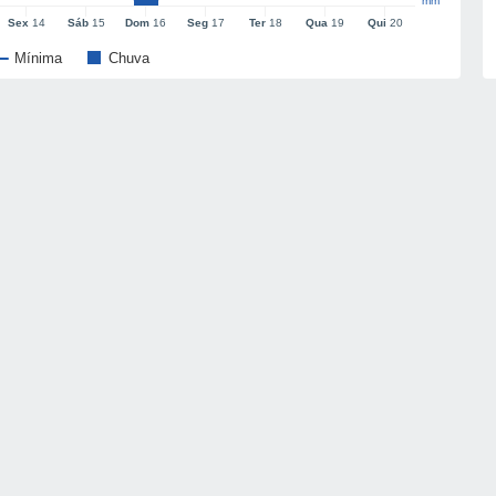
mm
Sex
14
Sáb
15
Dom
16
Seg
17
Ter
18
Qua
19
Qui
20
Mínima
Chuva