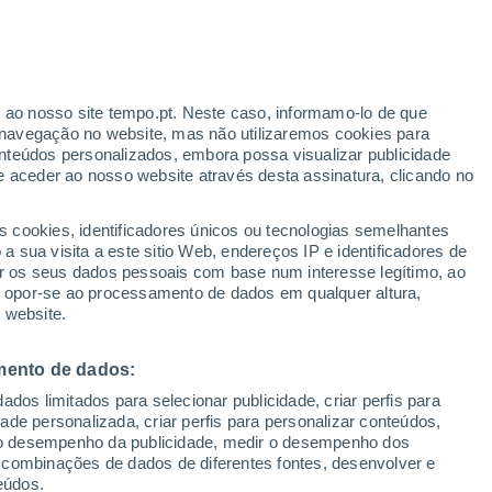
ante
r ao nosso site tempo.pt. Neste caso, informamo-lo de que
:
24%
navegação no website, mas não utilizaremos cookies para
nteúdos personalizados, embora possa visualizar publicidade
e aceder ao nosso website através desta assinatura, clicando no
s cookies, identificadores únicos ou tecnologias semelhantes
o
 sua visita a este sitio Web, endereços IP e identificadores de
r os seus dados pessoais com base num interesse legítimo, ao
adar de Chuva
Satélites
Modelos
ou opor-se ao processamento de dados em qualquer altura,
 website.
mento de dados:
Terça
Quarta
Quinta
Sexta
dos limitados para selecionar publicidade, criar perfis para
11 Ago.
12 Ago.
13 Ago.
14 Ago.
idade personalizada, criar perfis para personalizar conteúdos,
ir o desempenho da publicidade, medir o desempenho dos
 combinações de dados de diferentes fontes, desenvolver e
eúdos.