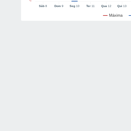
°C
Sáb
8
Dom
9
Seg
10
Ter
11
Qua
12
Qui
13
Máxima