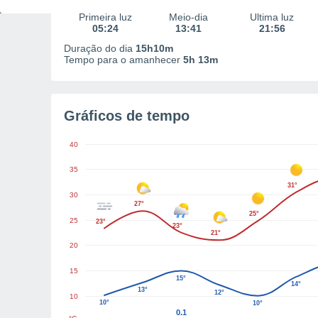
Primeira luz
Meio-dia
Última luz
05:24
13:41
21:56
Duração do dia
15h10m
Tempo para o amanhecer
5h 13m
Gráficos de tempo
40
35
31°
30
27°
25°
25
23°
23°
21°
20
15
15°
14°
13°
12°
10
10°
10°
0.1