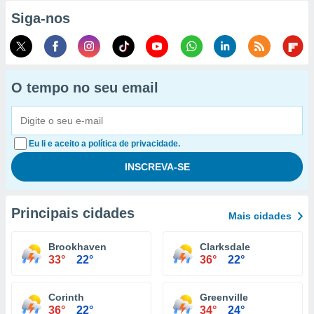
Siga-nos
O tempo no seu email
Eu li e aceito a política de privacidade.
Principais cidades
Mais cidades
Brookhaven
Clarksdale
33°
22°
36°
22°
Corinth
Greenville
36°
22°
34°
24°