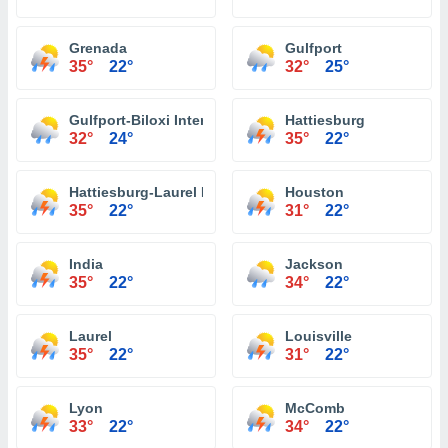
Grenada
Gulfport
35°
22°
32°
25°
Gulfport-Biloxi International Airport
Hattiesburg
32°
24°
35°
22°
Hattiesburg-Laurel Regional Airport
Houston
35°
22°
31°
22°
India
Jackson
35°
22°
34°
22°
Laurel
Louisville
35°
22°
31°
22°
Lyon
McComb
33°
22°
34°
22°