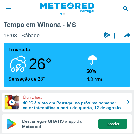
Tempo em Winona - MS
de
16:08
Sábado
...
 da
empo.pt) foi
Trovoada
or
26°
is para
e as
 fornecidas
50%
 qualidade.
Sensação de 28°
4.3 mm
r a este
s das
opções:
Última hora
40 ºC à vista em Portugal na próxima semana:
ookies e
calor intensifica a partir de quarta, 12 de agosto
 forma
Descarregue
GRÁTIS
a app da
Instalar
e digital
Meteored!
da,