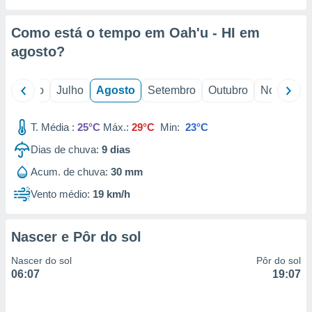
conteúdos.
Como está o tempo em Oah'u - HI em
ção
agosto
?
ão através
de
,
o
Junho
Julho
Agosto
Setembro
Outubro
Novembro
 e
T. Média :
25°C
Máx.:
29°C
Min:
23°C
dos,
publicidade
Dias de chuva:
9
dias
s, estudos
a e
Acum. de chuva:
30 mm
mento de
Vento médio:
19 km/h
ossos 1199
eiros
Nascer e Pôr do sol
Nascer do sol
Pôr do sol
06:07
19:07