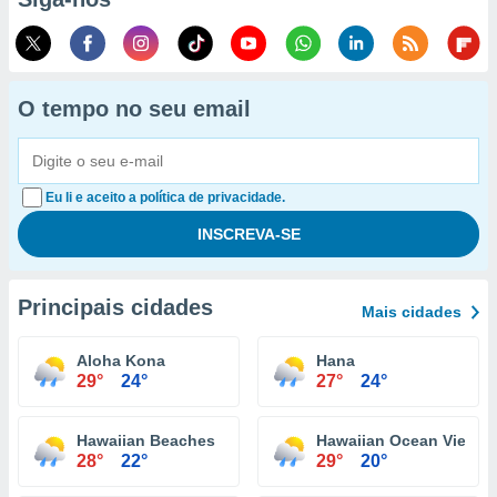
O tempo no seu email
Eu li e aceito a política de privacidade.
Principais cidades
Mais cidades
Aloha Kona
Hana
29°
24°
27°
24°
Hawaiian Beaches
Hawaiian Ocean View
28°
22°
29°
20°