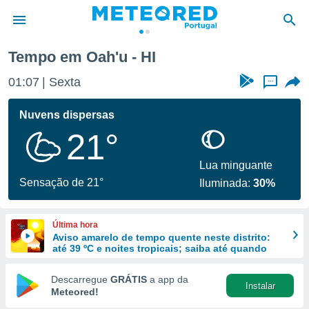
Tempo em Oah'u - HI
de
01:07
Sexta
...
 da
empo.pt) foi
Nuvens dispersas
or
21°
is para
e as
 fornecidas
Lua minguante
 qualidade.
Sensação de 21°
Iluminada:
30%
r a este
s das
opções:
Última hora
Aviso amarelo de tempo quente neste distrito:
ookies e
até 39 ºC e noites tropicais; saiba até quando
 forma
Descarregue
GRÁTIS
a app da
Instalar
e digital
Meteored!
da,