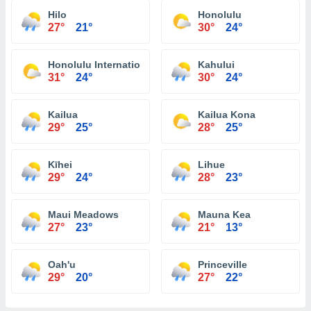
Hilo
Honolulu
27°
21°
30°
24°
Honolulu International Airport
Kahului
31°
24°
30°
24°
Kailua
Kailua Kona
29°
25°
28°
25°
Kīhei
Lihue
29°
24°
28°
23°
Maui Meadows
Mauna Kea
27°
23°
21°
13°
Oah'u
Princeville
29°
20°
27°
22°