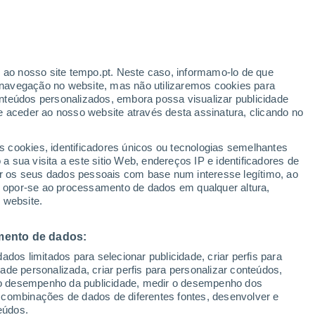
Aviso amarelo
Aviso moderado por vento em
Westerland hoje
r ao nosso site tempo.pt. Neste caso, informamo-lo de que
navegação no website, mas não utilizaremos cookies para
nteúdos personalizados, embora possa visualizar publicidade
e aceder ao nosso website através desta assinatura, clicando no
 até
s cookies, identificadores únicos ou tecnologias semelhantes
 sua visita a este sitio Web, endereços IP e identificadores de
r os seus dados pessoais com base num interesse legítimo, ao
adar de Chuva
Satélites
Modelos
ou opor-se ao processamento de dados em qualquer altura,
 website.
mento de dados:
egunda
Terça
Quarta
Quinta
dos limitados para selecionar publicidade, criar perfis para
17 Ago.
18 Ago.
19 Ago.
20 Ago.
idade personalizada, criar perfis para personalizar conteúdos,
ir o desempenho da publicidade, medir o desempenho dos
 combinações de dados de diferentes fontes, desenvolver e
eúdos.
70%