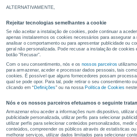
16°
ALTERNATIVAMENTE,
Rejeitar tecnologias semelhantes a cookie
30%
Se não aceitar a instalação de cookies, pode continuar a acede
Sensação de 16°
0.1 mm
apenas instalaremos os cookies necessários para assegurar a 
analisar o comportamento ou para apresentar publicidade ou co
geral não personalizada. Pode recusar a instalação de cookies 
botão "Recusar".
Última hora
Aviso amarelo de tempo quente neste distrito:
Com o seu consentimento, nós e os
nossos parceiros
utilizamo
39 ºC e noites tropicais; saiba até quando
para armazenar, aceder e processar dados pessoais, tais como a
cookies. É possível que alguns fornecedores possam processa
O Tempo 1 - 7 Dias
Atualidade
Mapas de chuva
R
qual se pode opor. Para tal, pode retirar o seu consentimento 
clicando em “
Definições
” ou na nossa
Política de Cookies
neste
Nós e os nossos parceiros efetuamos o seguinte trata
Sábado
Domingo
S
Sexta
Armazenar e/ou aceder a informações num dispositivo, utilizar da
15 Ago.
16 Ago.
14 Ago.
publicidade personalizada, utilizar perfis para selecionar public
utilizar perfis para selecionar conteúdos personalizados, med
conteúdos, compreender os públicos através de estatísticas ou
melhorar serviços, utilizar dados limitados para selecionar cont