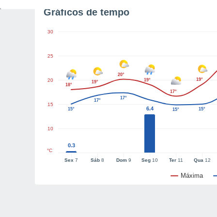
Gráficos de tempo
30
25
20°
19°
20
19°
19°
18°
17°
17°
17°
15
6.4
15°
15°
15°
10
0.3
°C
Sex
7
Sáb
8
Dom
9
Seg
10
Ter
11
Qua
12
Máxima