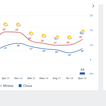
20
23°
23°
15
20°
19°
18°
18°
17°
10
18°
17°
17°
16°
16°
15°
14°
5
0.8
mm
Qui
13
Sex
14
Sáb
15
Dom
16
Seg
17
Ter
18
Qua
19
Mínima
Chuva