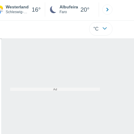
Westerland
Albufeira
Lisboa
16°
20°
Schleswig-Holstein
Faro
Lisboa
°C