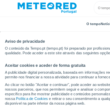
O tempo
Notíc
Aviso de privacidade
O conteúdo da Tempo.pt (tempo.pt) foi preparado por profissiona
qualidade. Pode aceder a este site através das seguintes opçõe
Aceitar cookies e aceder de forma gratuita
Início
Alemanha
Schleswig-Holstein
Westerland
A publicidade digital personalizada, baseada em informações r
permite-nos financiar a nossa atividade para continuar a fornec
Tempo para Westerland 
Ao clicar no botão "Aceitar e continuar", pode aceder ao websit
nossos parceiros, que nos permitem seguir e analisar o compo
07:04
Sexta
específico para lhe mostrar publicidade e conteúdos persona
nossa
Política de Cookies
e retirar o seu consentimento a qua
disponível na parte inferior da nossa página web.
Chuva fraca