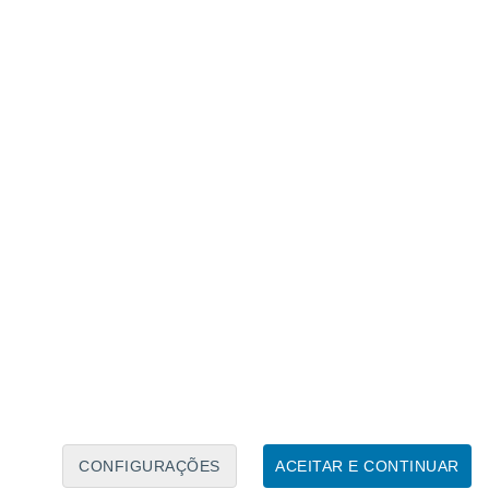
Calendário Lunar
Seg
Ter
Qua
Qui
Sex
Sáb
Domo
7
8
9
10
11
12
13
14
15
16
17
18
19
20
CONFIGURAÇÕES
ACEITAR E CONTINUAR