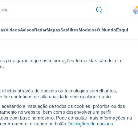
ias
Vídeos
Avisos
Radar
Mapas
Satélites
Modelos
O Mundo
Esqui
is para garantir que as informações fornecidas são de alta
s:
Próxima semana
ecolhidas através de cookies ou tecnologias semelhantes,
er-lhe conteúdos de alta qualidade sem qualquer custo.
8 - 14 dias
e aceitando a instalação de todos os cookies, próprios ou dos
rtamento no website, bem como desenvolver um perfil
...
lizados com base no mesmo. Pode consultar mais informações na
lquer momento, clicando no botão
Definições de cookies
Por horas
Chuva fraca nas próximas horas