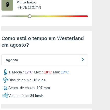
Muito baixo
Relva (3 #/m³)
Como está o tempo em Westerland
em
agosto
?
Agosto
T. Média :
17°C
Máx.:
18°C
Min:
17°C
Dias de chuva:
16
dias
Acum. de chuva:
107 mm
Vento médio:
24 km/h