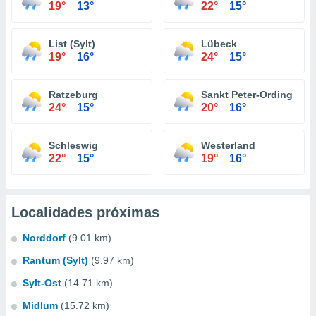
19°
13°
22°
15°
List (Sylt)
Lübeck
19°
16°
24°
15°
Ratzeburg
Sankt Peter-Ording
24°
15°
20°
16°
Schleswig
Westerland
22°
15°
19°
16°
Localidades próximas
Norddorf
(9.01 km)
Rantum (Sylt)
(9.97 km)
Sylt-Ost
(14.71 km)
Midlum
(15.72 km)