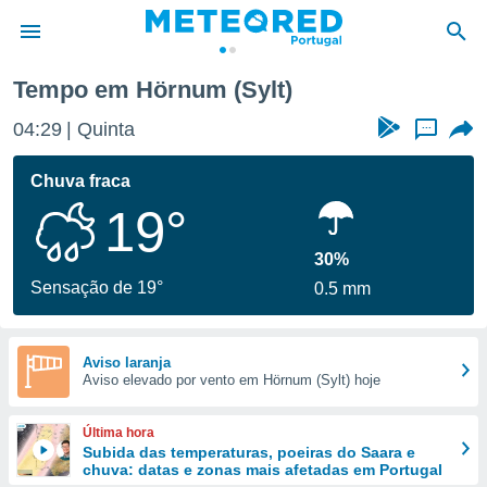
Tempo em Hörnum (Sylt)
de
04:29
Quinta
...
 da
empo.pt) foi
Chuva fraca
or
19°
is para
e as
 fornecidas
30%
 qualidade.
Sensação de 19°
0.5 mm
r a este
s das
opções:
Aviso laranja
Aviso elevado por vento em Hörnum (Sylt) hoje
ookies e
 forma
Última hora
e digital
Subida das temperaturas, poeiras do Saara e
chuva: datas e zonas mais afetadas em Portugal
da,