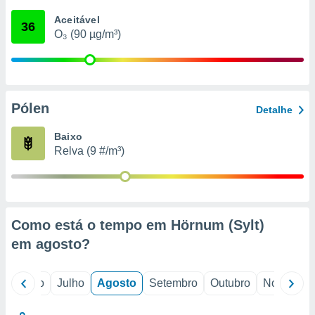
conteúdos.
Aceitável
36
O₃ (90 µg/m³)
ção
ão através
de
,
 e
Pólen
Detalhe
dos,
Baixo
publicidade
Relva (9 #/m³)
s, estudos
a e
mento de
ossos 1199
Como está o tempo em Hörnum (Sylt)
eiros
em
agosto
?
o
Junho
Julho
Agosto
Setembro
Outubro
Novembro