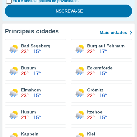
Eu li e aceito a política de privacidade.
Principais cidades
Mais cidades
Bad Segeberg
Burg auf Fehmarn
23°
15°
22°
17°
Büsum
Eckernförde
20°
17°
22°
15°
Elmshorn
Grömitz
23°
15°
22°
16°
Husum
Itzehoe
21°
15°
22°
15°
Kappeln
Kiel