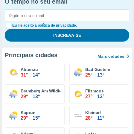
O tempo no seu email
Eu li e aceito a política de privacidade.
Principais cidades
Mais cidades
Abtenau
Bad Gastein
31°
14°
25°
13°
Bramberg Am Wildkogel
Filzmoos
29°
13°
27°
13°
Kaprun
Kleinarl
29°
15°
28°
11°