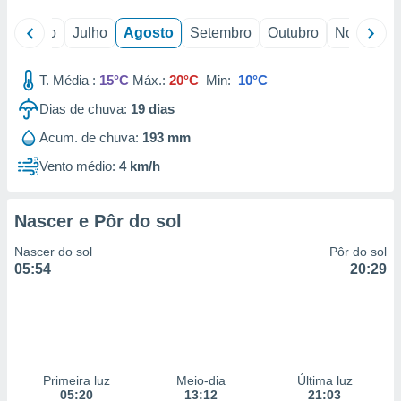
o
Junho
Julho
Agosto
Setembro
Outubro
Novembro
T. Média :
15°C
Máx.:
20°C
Min:
10°C
Dias de chuva:
19
dias
Acum. de chuva:
193 mm
Vento médio:
4 km/h
Nascer e Pôr do sol
Nascer do sol
Pôr do sol
05:54
20:29
Primeira luz
Meio-dia
Última luz
05:20
13:12
21:03