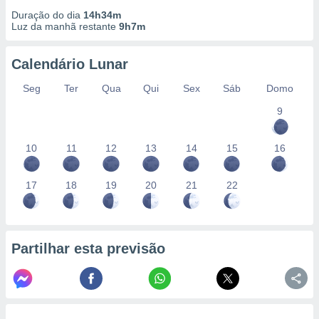
Duração do dia
14h34m
Luz da manhã restante
9h7m
Calendário Lunar
Seg
Ter
Qua
Qui
Sex
Sáb
Domo
9
10
11
12
13
14
15
16
17
18
19
20
21
22
Partilhar esta previsão