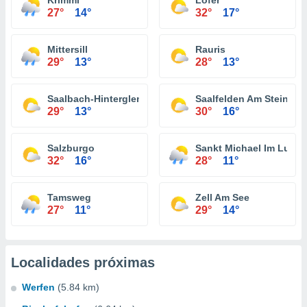
Krimml
Lofer
27°
14°
32°
17°
Mittersill
Rauris
29°
13°
28°
13°
Saalbach-Hinterglemm
Saalfelden Am Steinern
29°
13°
30°
16°
Salzburgo
Sankt Michael Im Lung
32°
16°
28°
11°
Tamsweg
Zell Am See
27°
11°
29°
14°
Localidades próximas
Werfen
(5.84 km)