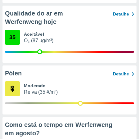
conteúdos.
Qualidade do ar em
Detalhe
ção
Werfenweng hoje
ão através
de
Aceitável
35
,
O₃ (87 µg/m³)
 e
dos,
publicidade
s, estudos
Pólen
Detalhe
a e
mento de
Moderado
Relva (35 #/m³)
ossos 1199
eiros
Como está o tempo em Werfenweng
em
agosto
?