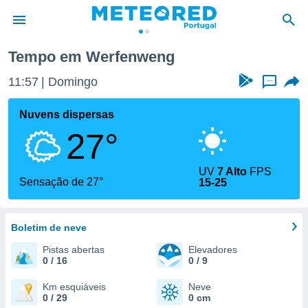
eng
Tempo em Werfenweng
de
11:57
Domingo
...
 da
empo.pt) foi
Nuvens dispersas
or
27°
is para
e as
 fornecidas
UV
7 Alto
FPS
 qualidade.
Sensação de 27°
15-25
r a este
s das
opções:
Boletim de neve
ookies e
Pistas abertas
Elevadores
 forma
0 / 16
0 / 9
e digital
Km esquiáveis
Neve
0 / 29
0 cm
da,