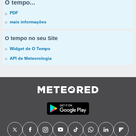
O tempo...
PDF
mais informações
O tempo no seu Site
Widget de O Tempo
API de Meteorologia