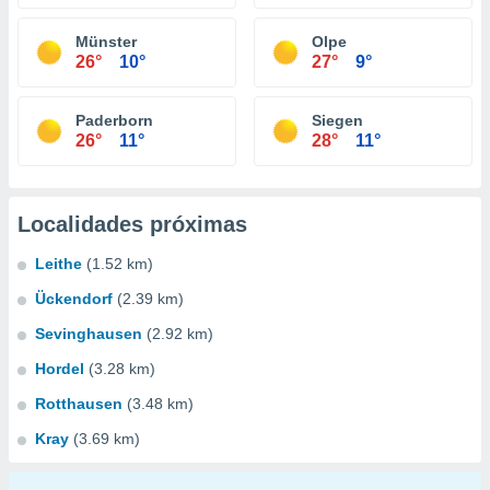
Münster
Olpe
26°
10°
27°
9°
Paderborn
Siegen
26°
11°
28°
11°
Localidades próximas
Leithe
(1.52 km)
Ückendorf
(2.39 km)
Sevinghausen
(2.92 km)
Hordel
(3.28 km)
Rotthausen
(3.48 km)
Kray
(3.69 km)