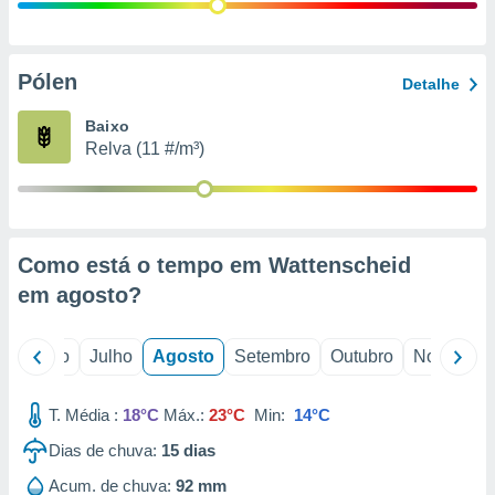
conteúdos.
ção
Pólen
Detalhe
ão através
de
Baixo
,
Relva (11 #/m³)
 e
dos,
publicidade
s, estudos
Como está o tempo em Wattenscheid
a e
mento de
em
agosto
?
ossos 1199
o
Junho
Julho
Agosto
Setembro
Outubro
Novembro
eiros
T. Média :
18°C
Máx.:
23°C
Min:
14°C
Dias de chuva:
15
dias
Acum. de chuva:
92 mm