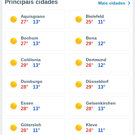
Principais cidades
Mais cidades
Aquisgrano
Bielefeld
27°
13°
25°
11°
Bochum
Bona
27°
13°
29°
12°
Colólonia
Dortmund
29°
13°
26°
12°
Duisburgo
Düsseldorf
28°
13°
29°
13°
Essen
Gelsenkirchen
28°
13°
28°
13°
Gütersloh
Kleve
26°
11°
24°
11°