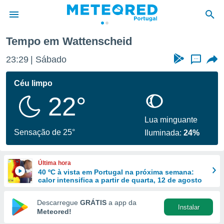
Tempo em Wattenscheid
de
23:29
Sábado
...
 da
empo.pt) foi
Céu limpo
or
22°
is para
e as
 fornecidas
Lua minguante
 qualidade.
Sensação de 25°
Iluminada:
24%
r a este
s das
opções:
Última hora
40 ºC à vista em Portugal na próxima semana:
ookies e
calor intensifica a partir de quarta, 12 de agosto
 forma
Descarregue
GRÁTIS
a app da
Instalar
e digital
Meteored!
da,