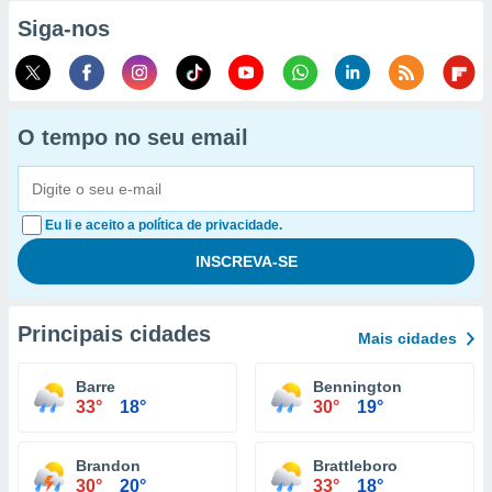
Siga-nos
O tempo no seu email
Eu li e aceito a política de privacidade.
Principais cidades
Mais cidades
Barre
Bennington
33°
18°
30°
19°
Brandon
Brattleboro
30°
20°
33°
18°