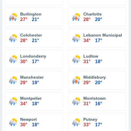
Burlington
Charlotte
27°
21°
28°
20°
Colchester
Lebanon Municipal Airp
28°
21°
34°
17°
Londonderry
Ludlow
30°
17°
31°
18°
Manchester
Middlebury
29°
19°
29°
20°
Montpelier
Morristown
34°
18°
31°
16°
Newport
Putney
30°
18°
33°
17°