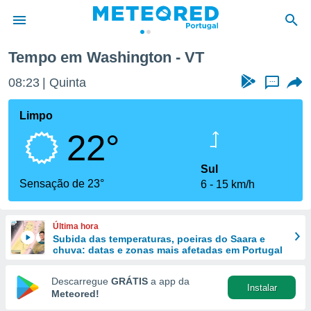
Tempo em Washington - VT
de
08:23
Quinta
...
 da
empo.pt) foi
Limpo
or
22°
is para
e as
 fornecidas
Sul
 qualidade.
Sensação de 23°
6
15 km/h
r a este
s das
opções:
Última hora
Subida das temperaturas, poeiras do Saara e
ookies e
chuva: datas e zonas mais afetadas em Portugal
 forma
Descarregue
GRÁTIS
a app da
Instalar
e digital
Meteored!
da,