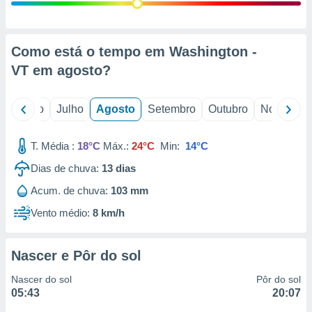
conteúdos.
ção
Como está o tempo em Washington -
ão através
VT em
agosto
?
de
,
 e
o
Junho
Julho
Agosto
Setembro
Outubro
Novembro
dos,
publicidade
T. Média :
18°C
Máx.:
24°C
Min:
14°C
s, estudos
Dias de chuva:
13
dias
a e
mento de
Acum. de chuva:
103 mm
Vento médio:
8 km/h
ossos 1199
eiros
Nascer e Pôr do sol
Nascer do sol
Pôr do sol
05:43
20:07