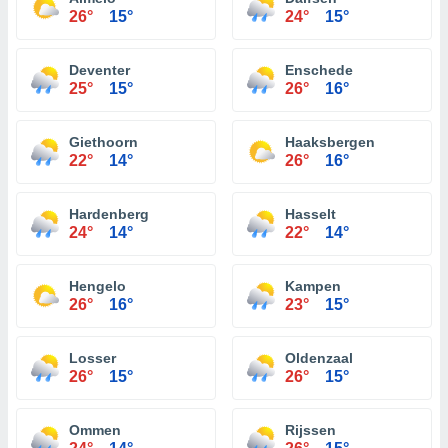
26°
15°
24°
15°
Deventer
Enschede
25°
15°
26°
16°
Giethoorn
Haaksbergen
22°
14°
26°
16°
Hardenberg
Hasselt
24°
14°
22°
14°
Hengelo
Kampen
26°
16°
23°
15°
Losser
Oldenzaal
26°
15°
26°
15°
Ommen
Rijssen