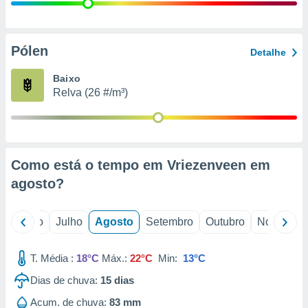
conteúdos.
ção
Pólen
Detalhe
ão através
de
Baixo
,
Relva (26 #/m³)
 e
dos,
publicidade
s, estudos
Como está o tempo em Vriezenveen em
a e
mento de
agosto
?
ossos 1199
o
Junho
Julho
Agosto
Setembro
Outubro
Novembro
eiros
T. Média :
18°C
Máx.:
22°C
Min:
13°C
Dias de chuva:
15
dias
Acum. de chuva:
83 mm