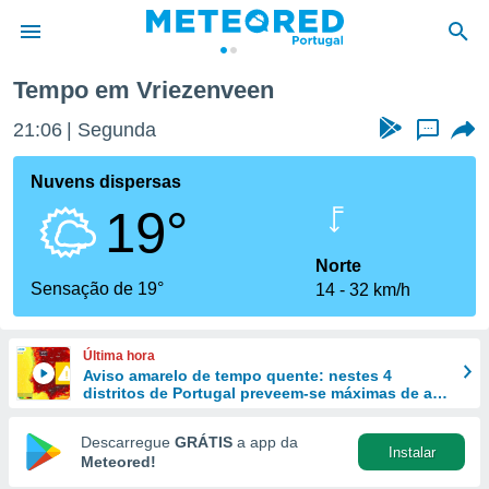
Tempo em Vriezenveen
de
21:06
Segunda
...
 da
empo.pt) foi
Nuvens dispersas
or
19°
is para
e as
 fornecidas
Norte
 qualidade.
Sensação de 19°
14
32 km/h
r a este
s das
opções:
Última hora
Aviso amarelo de tempo quente: nestes 4
ookies e
distritos de Portugal preveem-se máximas de até
 forma
40 ºC
Descarregue
GRÁTIS
a app da
Instalar
e digital
Meteored!
da,