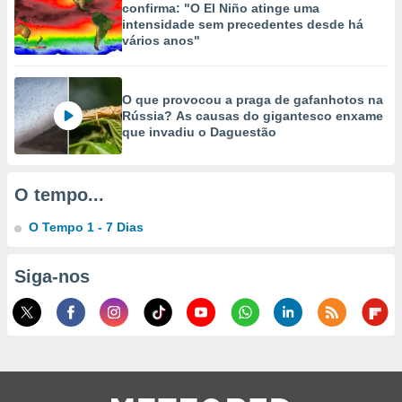
confirma: "O El Niño atinge uma
intensidade sem precedentes desde há
ão através
vários anos"
de
,
 e
O que provocou a praga de gafanhotos na
dos,
Rússia? As causas do gigantesco enxame
publicidade
que invadiu o Daguestão
s, estudos
a e
mento de
O tempo...
O Tempo 1 - 7 Dias
ossos 1199
eiros
Siga-nos