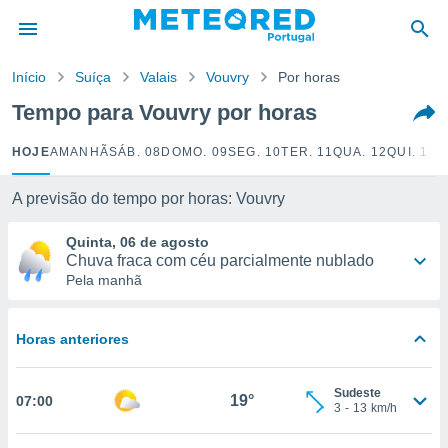
de
Início
Suíça
Valais
Vouvry
Por horas
 da
empo.pt) foi
Tempo para Vouvry por horas
or
is para
HOJE
AMANHÃ
SÁB. 08
DOMO. 09
SEG. 10
TER. 11
QUA. 12
QUI. 13
S
e as
 fornecidas
 qualidade.
A previsão do tempo por horas: Vouvry
r a este
s das
Quinta, 06 de agosto
opções:
Chuva fraca com céu parcialmente nublado
Pela manhã
ookies e
 forma
Horas anteriores
e digital
da,
Sudeste
m
19°
07:00
3
-
13
km/h
 recolhidas
cookies ou