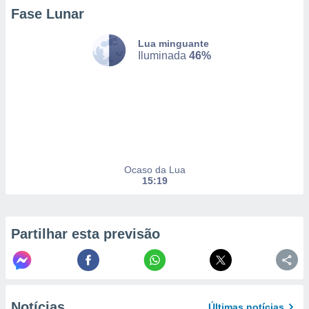
to ou opor-
Fase Lunar
essamento
m qualquer
Lua minguante
ando em “
Iluminada
46%
 ou na
 Cookies
te.
 nossos
s o
Ocaso da Lua
15:19
o de
e/ou aceder
ões num
Partilhar esta previsão
utilizar
ados para
publicidade,
 para
a, utilizar
Notícias
Últimas notícias