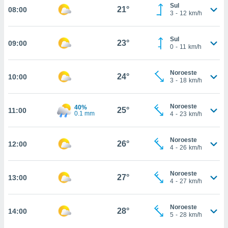
Sul
21°
08:00
, permite-
3
-
12
km/h
ar a nossa
ara
ACEITAR
Sul
 fornecer-
23°
09:00
E
0
-
11
km/h
os de alta
CONTINUAR
sem
sto.
Noroeste
24°
10:00
CONFIGURAÇÕES
3
-
18
km/h
o botão
ontinuar",
r ao
Noroeste
40%
25°
11:00
0.1 mm
4
-
23
km/h
itando a
de todos os
óprios ou
Noroeste
26°
12:00
parceiros,
4
-
26
km/h
rmitem
lisar o
nto no
Noroeste
27°
13:00
4
-
27
km/h
em como
 um perfil
para lhe
Noroeste
28°
14:00
licidade e
5
-
28
km/h