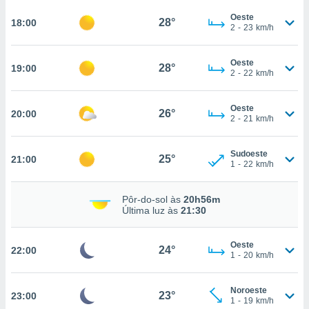
osso site
este caso,
Oeste
28°
18:00
2
-
23
km/h
lo de que
talaremos
Oeste
28°
19:00
s para
2
-
22
km/h
a navegação
, mas não
Oeste
s cookies
26°
20:00
2
-
21
km/h
ar o
nto ou
ntar
Sudoeste
25°
21:00
 ou
1
-
22
km/h
dos,
Pôr-do-sol às
20h56m
ssa
Última luz às
21:30
ublicidade
ada. Pode
Oeste
24°
22:00
nstalação de
1
-
20
km/h
ceder ao
ite através
Noroeste
atura,
23°
23:00
1
-
19
km/h
 botão