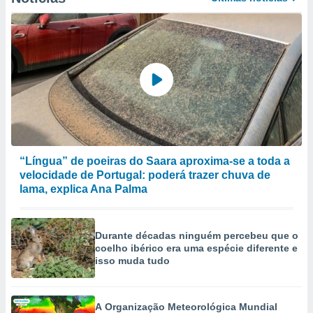
selecionar
a, criar
personalizar
tilizar
selecionar
dos, medir
nho da
, medir o
o dos
“Língua” de poeiras do Saara aproxima-se a toda a
r os
velocidade de Portugal: poderá trazer chuva de
ravés de
lama, explica Ana Palma
s ou
s de dados
es fontes,
 e melhorar
Durante décadas ninguém percebeu que o
ilizar dados
coelho ibérico era uma espécie diferente e
isso muda tudo
ara
conteúdos.
A Organização Meteorológica Mundial
ção