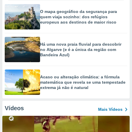
O mapa geográfico da segurança para
quem viaja sozinho: dos refúgios
europeus aos destinos de maior risco
Há uma nova praia fluvial para descobrir
no Algarve (e é a única da região com
Bandeira Azul)
Acaso ou alteração climática: a fórmula
matemática que revela se uma tempestade
extrema já não é natural
Vídeos
Mais Vídeos