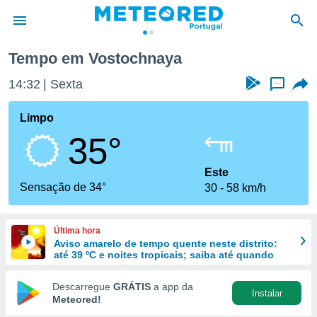
Tempo em Vostochnaya
de
14:32
Sexta
...
 da
empo.pt) foi
Limpo
or
35°
is para
e as
 fornecidas
Este
 qualidade.
Sensação de 34°
30
58 km/h
r a este
s das
opções:
Última hora
Aviso amarelo de tempo quente neste distrito:
ookies e
até 39 ºC e noites tropicais; saiba até quando
 forma
Descarregue
GRÁTIS
a app da
Instalar
e digital
Meteored!
da,