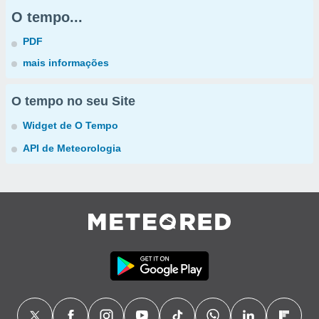
O tempo...
PDF
mais informações
O tempo no seu Site
Widget de O Tempo
API de Meteorologia