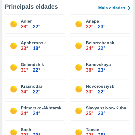
Principais cidades
Mais cidades
Adler
Anapa
28°
22°
32°
23°
Apsheronsk
Belorechensk
33°
18°
34°
22°
Gelendzhik
Kanevskaya
31°
22°
36°
23°
Krasnodar
Novorossiysk
34°
22°
33°
22°
Primorsko-Akhtarsk
Slavyansk-on-Kuban
34°
24°
35°
23°
Sochi
Taman