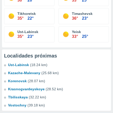
30°
20°
33°
25°
Tikhoretsk
Timashevsk
35°
22°
36°
23°
Ust-Labinsk
Yeisk
35°
23°
33°
25°
Localidades próximas
Ust-Labinsk
(18.24 km)
Kazache-Malevany
(25.68 km)
Korenovsk
(28.07 km)
Krasnogvardeyskoye
(28.52 km)
Tbilisskaya
(32.22 km)
Vostochny
(39.18 km)