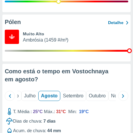
conteúdos.
ção
Pólen
Detalhe
ão através
de
Muito Alto
,
Ambrósia (1459 #/m³)
 e
dos,
publicidade
s, estudos
Como está o tempo em Vostochnaya
a e
mento de
em
agosto
?
ossos 1199
o
Junho
Julho
Agosto
Setembro
Outubro
Novembro
eiros
T. Média :
25°C
Máx.:
31°C
Min:
19°C
Dias de chuva:
7
dias
Acum. de chuva:
44 mm