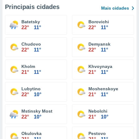
Principais cidades
Mais cidades
Batetsky
Borovichi
22°
11°
22°
11°
Chudovo
Demyansk
22°
11°
22°
11°
Kholm
Khvoynaya
21°
11°
21°
11°
Lubytino
Moshenskoye
22°
10°
21°
11°
Mstinsky Most
Nebolchi
22°
10°
21°
10°
Okulovka
Pestovo