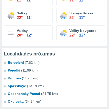
21°
11°
21°
11°
Soltsy
Staraya Russa
22°
11°
22°
11°
Valday
Veliky Novgorod
20°
12°
22°
12°
Localidades próximas
Borovichi
(7.62 km)
Peredki
(11.09 km)
Dubrovi
(11.79 km)
Spasskoye
(13.19 km)
Opechensky Posad
(24.75 km)
Okulovka
(34.34 km)