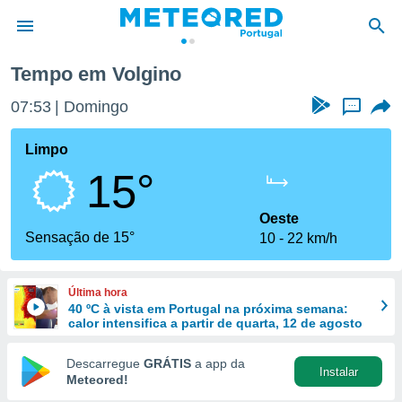
Tempo em Volgino
de
07:53
Domingo
...
 da
empo.pt) foi
Limpo
or
15°
is para
e as
 fornecidas
Oeste
 qualidade.
Sensação de 15°
10
22 km/h
r a este
s das
opções:
Última hora
40 ºC à vista em Portugal na próxima semana:
ookies e
calor intensifica a partir de quarta, 12 de agosto
 forma
Descarregue
GRÁTIS
a app da
Instalar
e digital
Meteored!
da,