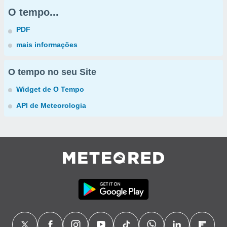
O tempo...
PDF
mais informações
O tempo no seu Site
Widget de O Tempo
API de Meteorologia