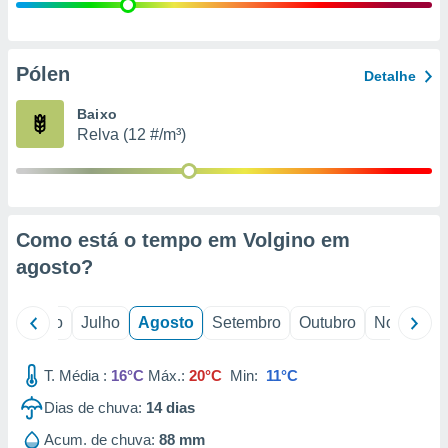
conteúdos.
ção
Pólen
Detalhe
ão através
de
Baixo
,
Relva (12 #/m³)
 e
dos,
publicidade
s, estudos
Como está o tempo em Volgino em
a e
mento de
agosto
?
ossos 1199
o
Junho
Julho
Agosto
Setembro
Outubro
Novembro
eiros
T. Média :
16°C
Máx.:
20°C
Min:
11°C
Dias de chuva:
14
dias
Acum. de chuva:
88 mm