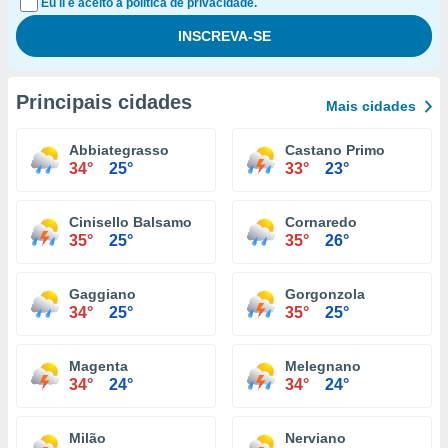
Eu li e aceito a política de privacidade.
Principais cidades
Mais cidades
Abbiategrasso
Castano Primo
34°
25°
33°
23°
Cinisello Balsamo
Cornaredo
35°
25°
35°
26°
Gaggiano
Gorgonzola
34°
25°
35°
25°
Magenta
Melegnano
34°
24°
34°
24°
Milão
Nerviano