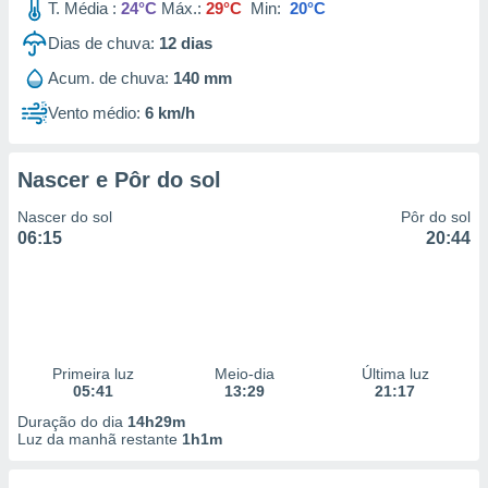
T. Média :
24°C
Máx.:
29°C
Min:
20°C
Dias de chuva:
12
dias
Acum. de chuva:
140 mm
Vento médio:
6 km/h
Nascer e Pôr do sol
Nascer do sol
Pôr do sol
06:15
20:44
Primeira luz
Meio-dia
Última luz
05:41
13:29
21:17
Duração do dia
14h29m
Luz da manhã restante
1h1m