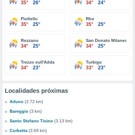
35°
26°
34°
24°
Pioltello
Rho
35°
25°
35°
25°
Rozzano
San Donato Milanese
34°
25°
34°
25°
Trezzo sull'Adda
Turbigo
34°
23°
33°
23°
Localidades próximas
Arluno
(2.72 km)
Bareggio
(3 km)
Santo Stefano Ticino
(3.13 km)
Corbetta
(3.69 km)