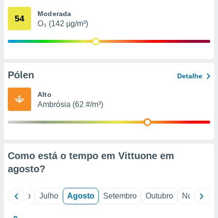
conteúdos.
Moderada
54
O₃ (142 µg/m³)
ção
ão através
de
,
 e
Pólen
Detalhe
dos,
Alto
publicidade
Ambrósia (62 #/m³)
s, estudos
a e
mento de
ossos 1199
Como está o tempo em Vittuone em
eiros
agosto
?
o
Junho
Julho
Agosto
Setembro
Outubro
Novembro