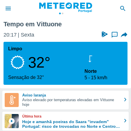
Tempo em Vittuone
de
20:17
Sexta
...
 da
empo.pt) foi
Limpo
or
32°
is para
e as
 fornecidas
Norte
 qualidade.
Sensação de 32°
5
15 km/h
r a este
s das
opções:
Aviso laranja
Aviso elevado por temperaturas elevadas em Vittuone
ookies e
hoje
 forma
Última hora
e digital
Hoje e amanhã poeiras do Saara “invadem”
Portugal: risco de trovoadas no Norte e Centro
da,