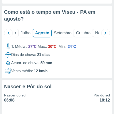
conteúdos.
Como está o tempo em Viseu - PA em
ção
agosto
?
ão através
de
,
o
Junho
Julho
Agosto
Setembro
Outubro
Novembro
 e
T. Média :
27°C
Máx.:
30°C
Min:
24°C
dos,
publicidade
Dias de chuva:
21
dias
s, estudos
a e
Acum. de chuva:
59 mm
mento de
Vento médio:
12 km/h
ossos 1199
eiros
Nascer e Pôr do sol
Nascer do sol
Pôr do sol
06:08
18:12