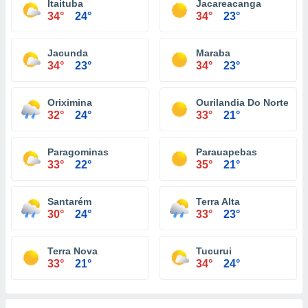
Itaituba
Jacareacanga
34°
24°
34°
23°
Jacunda
Maraba
34°
23°
34°
23°
Oriximina
Ourilandia Do Norte
32°
24°
33°
21°
Paragominas
Parauapebas
33°
22°
35°
21°
Santarém
Terra Alta
30°
24°
33°
23°
Terra Nova
Tucurui
33°
21°
34°
24°