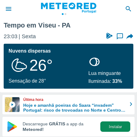
Tempo em Viseu - PA
de
23:03
Sexta
...
 da
empo.pt) foi
Nuvens dispersas
or
26°
is para
e as
 fornecidas
Lua minguante
 qualidade.
Sensação de 28°
Iluminada:
33%
r a este
s das
opções:
Última hora
Hoje e amanhã poeiras do Saara “invadem”
ookies e
Portugal: risco de trovoadas no Norte e Centro
 forma
aumenta
Descarregue
GRÁTIS
a app da
Instalar
e digital
Meteored!
da,