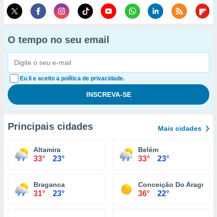
O tempo no seu email
Eu li e aceito a política de privacidade.
Principais cidades
Mais cidades
Altamira
Belém
33°
23°
33°
23°
Braganca
Conceição Do Araguaia
31°
23°
36°
22°