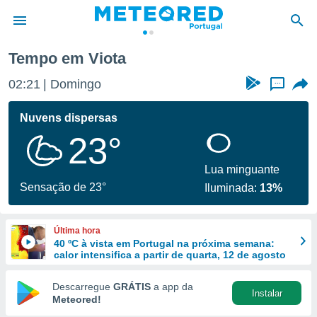
Tempo em Viota
de
02:21
Domingo
...
 da
empo.pt) foi
Nuvens dispersas
or
23°
is para
e as
 fornecidas
Lua minguante
 qualidade.
Sensação de 23°
Iluminada:
13%
r a este
s das
opções:
Última hora
40 ºC à vista em Portugal na próxima semana:
ookies e
calor intensifica a partir de quarta, 12 de agosto
 forma
Descarregue
GRÁTIS
a app da
Instalar
e digital
Meteored!
da,