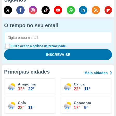
O tempo no seu email
Eu li e aceito a política de privacidade.
Principais cidades
Mais cidades
Anapoima
Cajica
33°
22°
22°
11°
Chía
Choconta
22°
11°
17°
9°