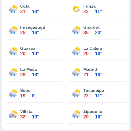
Cota
Funza
21°
10°
22°
11°
Fusagasugá
Girardot
25°
16°
35°
23°
Guasca
La Calera
20°
10°
20°
10°
La Mesa
Madrid
28°
18°
21°
10°
Sopo
Tocancipa
19°
8°
22°
11°
Villeta
Zipaquirá
32°
19°
20°
10°