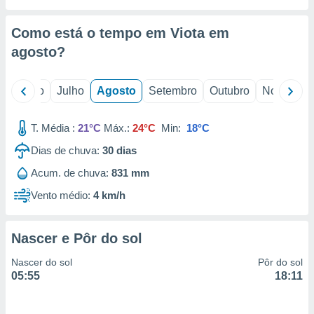
conteúdos.
Como está o tempo em Viota em
ção
agosto
?
ão através
de
,
o
Junho
Julho
Agosto
Setembro
Outubro
Novembro
 e
T. Média :
21°C
Máx.:
24°C
Min:
18°C
dos,
publicidade
Dias de chuva:
30
dias
s, estudos
a e
Acum. de chuva:
831 mm
mento de
Vento médio:
4 km/h
ossos 1199
eiros
Nascer e Pôr do sol
Nascer do sol
Pôr do sol
05:55
18:11