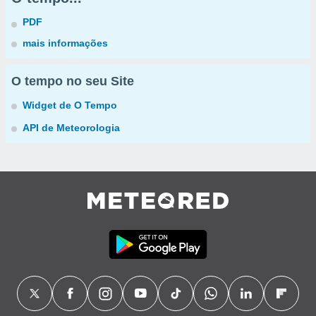
PDF
mais informações
O tempo no seu Site
Widget de O Tempo
API de Meteorologia