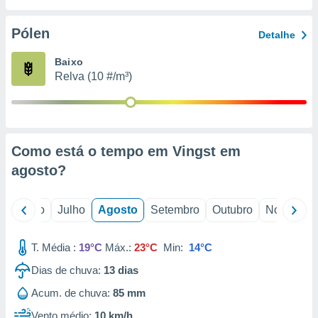
conteúdos.
Pólen
Detalhe
ção
Baixo
ão através
Relva (10 #/m³)
de
,
 e
dos,
publicidade
Como está o tempo em Vingst em
s, estudos
agosto
?
a e
mento de
o
Junho
Julho
Agosto
Setembro
Outubro
Novembro
ossos 1199
eiros
T. Média :
19°C
Máx.:
23°C
Min:
14°C
Dias de chuva:
13
dias
Acum. de chuva:
85 mm
Vento médio:
10 km/h