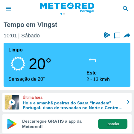
Tempo em Vingst
de
10:01
Sábado
...
 da
empo.pt) foi
Limpo
or
20°
is para
e as
 fornecidas
Este
 qualidade.
Sensação de 20°
2
13 km/h
r a este
s das
opções:
Última hora
Hoje e amanhã poeiras do Saara “invadem”
ookies e
Portugal: risco de trovoadas no Norte e Centro
 forma
aumenta
Descarregue
GRÁTIS
a app da
Instalar
e digital
Meteored!
da,