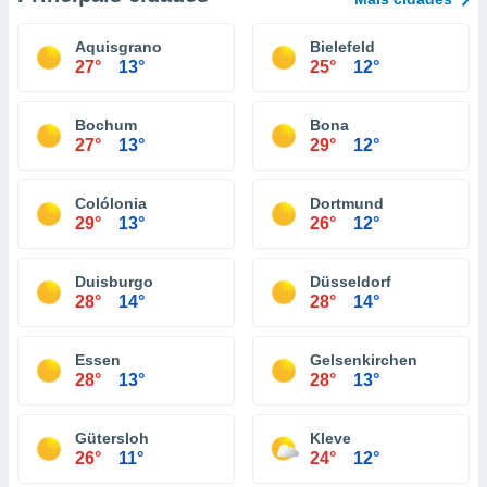
Aquisgrano
Bielefeld
27°
13°
25°
12°
Bochum
Bona
27°
13°
29°
12°
Colólonia
Dortmund
29°
13°
26°
12°
Duisburgo
Düsseldorf
28°
14°
28°
14°
Essen
Gelsenkirchen
28°
13°
28°
13°
Gütersloh
Kleve
26°
11°
24°
12°