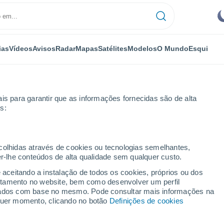
ias
Vídeos
Avisos
Radar
Mapas
Satélites
Modelos
O Mundo
Esqui
is para garantir que as informações fornecidas são de alta
s:
Villiers-le-Morhier
ecolhidas através de cookies ou tecnologias semelhantes,
er-lhe conteúdos de alta qualidade sem qualquer custo.
orhier
e aceitando a instalação de todos os cookies, próprios ou dos
rtamento no website, bem como desenvolver um perfil
...
lizados com base no mesmo. Pode consultar mais informações na
lquer momento, clicando no botão
Definições de cookies
Por horas
Céu limpo nas próximas horas