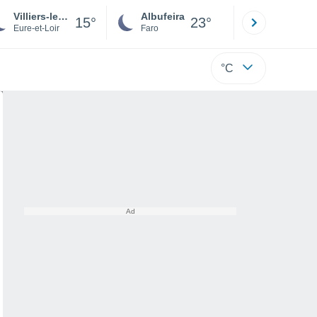
Villiers-le-Morhier
Albufeira
Lisboa
15°
23°
Eure-et-Loir
Faro
Lisboa
°C