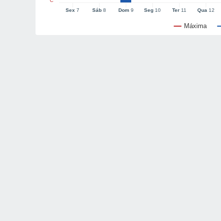
°C
Sex
7
Sáb
8
Dom
9
Seg
10
Ter
11
Qua
12
Máxima