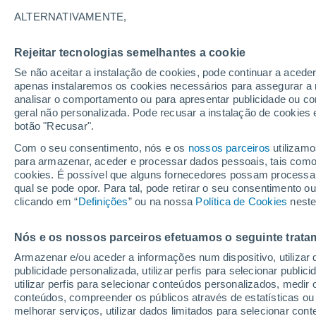
15°
ALTERNATIVAMENTE,
Rejeitar tecnologias semelhantes a cookie
Lua mingu
Se não aceitar a instalação de cookies, pode continuar a acede
Iluminada
Sensação de 15°
apenas instalaremos os cookies necessários para assegurar a 
analisar o comportamento ou para apresentar publicidade ou co
geral não personalizada. Pode recusar a instalação de cookies 
botão "Recusar".
Última hora
Aviso amarelo de tempo quente neste distrito:
Com o seu consentimento, nós e os
nossos parceiros
utilizamo
39 ºC e noites tropicais; saiba até quando
para armazenar, aceder e processar dados pessoais, tais como a
cookies. É possível que alguns fornecedores possam processa
O Tempo 1 - 7 Dias
Atualidade
Mapas de temperat
qual se pode opor. Para tal, pode retirar o seu consentimento 
clicando em “
Definições
” ou na nossa
Política de Cookies
neste
Nós e os nossos parceiros efetuamos o seguinte trata
Amanhã
Domingo
S
Hoje
Armazenar e/ou aceder a informações num dispositivo, utilizar da
8 Ago.
9 Ago.
7 Ago.
publicidade personalizada, utilizar perfis para selecionar public
utilizar perfis para selecionar conteúdos personalizados, med
conteúdos, compreender os públicos através de estatísticas ou
melhorar serviços, utilizar dados limitados para selecionar cont
50%