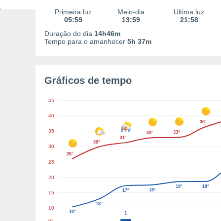
Primeira luz
Meio-dia
Última luz
05:59
13:59
21:58
Duração do dia
14h46m
Tempo para o amanhecer
5h 37m
Gráficos de tempo
45
40
36°
35
33°
33°
31°
30°
30
26°
25
20
19°
19°
18°
17°
15
13°
10
10°
1