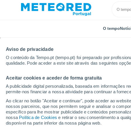
O tempo
Notíc
Aviso de privacidade
O conteúdo da Tempo.pt (tempo.pt) foi preparado por profissiona
qualidade. Pode aceder a este site através das seguintes opçõe
Aceitar cookies e aceder de forma gratuita
Início
França
Centro-Vale do Loire
Eure-et-Loir
A publicidade digital personalizada, baseada em informações r
permite-nos financiar a nossa atividade para continuar a fornec
Tempo em Villiers-le-M
Ao clicar no botão "Aceitar e continuar", pode aceder ao websit
nossos parceiros, que nos permitem seguir e analisar o compo
00:22
Sexta
específico para lhe mostrar publicidade e conteúdos persona
nossa
Política de Cookies
e retirar o seu consentimento a qua
disponível na parte inferior da nossa página web.
Céu limpo