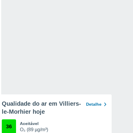
Qualidade do ar em Villiers-
Detalhe
le-Morhier hoje
Aceitável
36
O₃ (89 µg/m³)