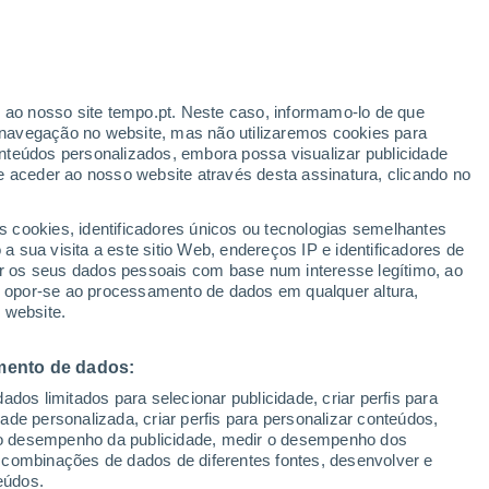
ante
r ao nosso site tempo.pt. Neste caso, informamo-lo de que
:
35%
navegação no website, mas não utilizaremos cookies para
nteúdos personalizados, embora possa visualizar publicidade
e aceder ao nosso website através desta assinatura, clicando no
 até
s cookies, identificadores únicos ou tecnologias semelhantes
 sua visita a este sitio Web, endereços IP e identificadores de
r os seus dados pessoais com base num interesse legítimo, ao
ura
Radar de Chuva
Satélites
Modelos
ou opor-se ao processamento de dados em qualquer altura,
 website.
mento de dados:
egunda
Terça
Quarta
Quinta
dos limitados para selecionar publicidade, criar perfis para
10 Ago.
11 Ago.
12 Ago.
13 Ago.
idade personalizada, criar perfis para personalizar conteúdos,
ir o desempenho da publicidade, medir o desempenho dos
 combinações de dados de diferentes fontes, desenvolver e
eúdos.