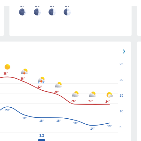
17
18
19
20
25
38°
36°
20
32°
29°
15
25°
24°
24°
23°
10
19°
18°
18°
16°
15°
5
14°
1.2