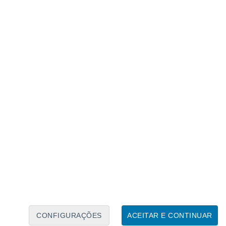
Calendário Lunar
Seg
Ter
Qua
Qui
Sex
Sáb
Domo
7
8
9
10
11
12
13
14
15
16
CONFIGURAÇÕES
ACEITAR E CONTINUAR