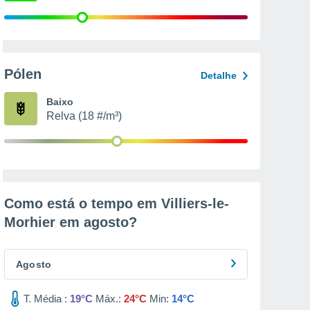
Pólen
Detalhe
Baixo
Relva (18 #/m³)
Como está o tempo em Villiers-le-
Morhier em
agosto
?
Agosto
T. Média :
19°C
Máx.:
24°C
Min:
14°C