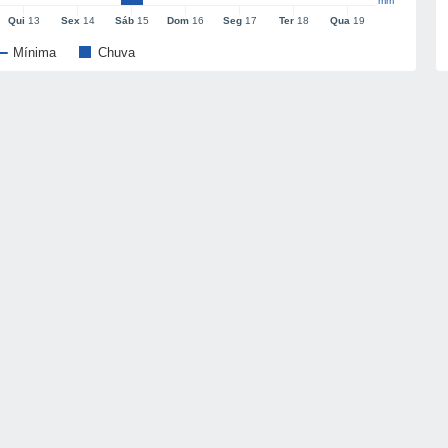
mm
Qui
13
Sex
14
Sáb
15
Dom
16
Seg
17
Ter
18
Qua
19
Mínima
Chuva