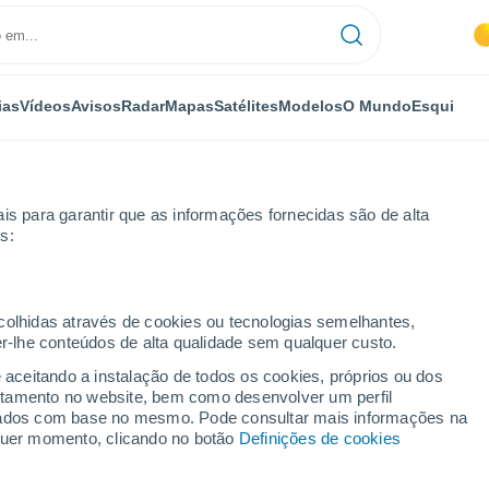
ias
Vídeos
Avisos
Radar
Mapas
Satélites
Modelos
O Mundo
Esqui
is para garantir que as informações fornecidas são de alta
s:
a Serrana La Gruta
ecolhidas através de cookies ou tecnologias semelhantes,
er-lhe conteúdos de alta qualidade sem qualquer custo.
 La Gruta
e aceitando a instalação de todos os cookies, próprios ou dos
rtamento no website, bem como desenvolver um perfil
...
lizados com base no mesmo. Pode consultar mais informações na
lquer momento, clicando no botão
Definições de cookies
Por horas
Céu limpo nas próximas horas