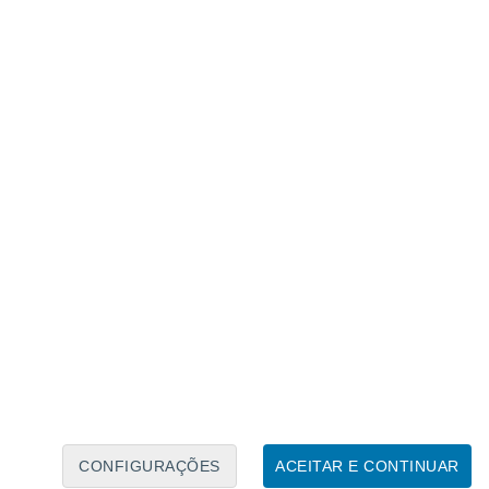
Calendário Lunar
Seg
Ter
Qua
Qui
Sex
Sáb
Domo
8
9
10
11
12
13
14
15
16
17
18
19
20
21
CONFIGURAÇÕES
ACEITAR E CONTINUAR