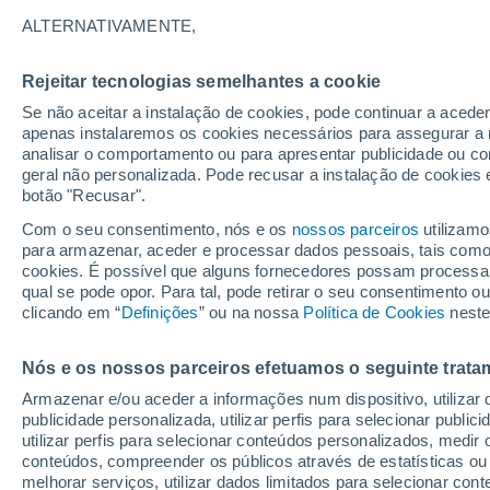
1°
ALTERNATIVAMENTE,
Rejeitar tecnologias semelhantes a cookie
Oeste
Se não aceitar a instalação de cookies, pode continuar a acede
Sensação de -4°
19
-
37 km
apenas instalaremos os cookies necessários para assegurar a 
analisar o comportamento ou para apresentar publicidade ou co
geral não personalizada. Pode recusar a instalação de cookies 
botão "Recusar".
Última hora
Hoje e amanhã poeiras do Saara “invadem”
Com o seu consentimento, nós e os
nossos parceiros
utilizamo
Portugal: risco de trovoadas no Norte e Centr
para armazenar, aceder e processar dados pessoais, tais como a
aumenta
cookies. É possível que alguns fornecedores possam processa
O Tempo 1 - 7 Dias
Atualidade
Mapas de vento
Ra
qual se pode opor. Para tal, pode retirar o seu consentimento 
clicando em “
Definições
” ou na nossa
Política de Cookies
neste
Nós e os nossos parceiros efetuamos o seguinte trata
Amanhã
Segunda
Hoje
Armazenar e/ou aceder a informações num dispositivo, utilizar da
9 Ago.
10 Ago.
8 Ago.
publicidade personalizada, utilizar perfis para selecionar public
utilizar perfis para selecionar conteúdos personalizados, med
conteúdos, compreender os públicos através de estatísticas ou
melhorar serviços, utilizar dados limitados para selecionar cont