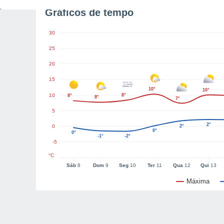
Gráficos de tempo
30
25
20
15
10°
10°
10
8°
8°
8°
7°
5
2°
0
2°
0°
0°
-1°
-2°
-5
°C
Sáb
8
Dom
9
Seg
10
Ter
11
Qua
12
Qui
13
Máxima