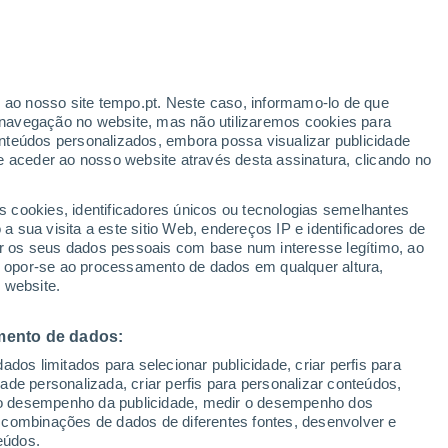
r ao nosso site tempo.pt. Neste caso, informamo-lo de que
/h
navegação no website, mas não utilizaremos cookies para
nteúdos personalizados, embora possa visualizar publicidade
e aceder ao nosso website através desta assinatura, clicando no
s cookies, identificadores únicos ou tecnologias semelhantes
o
 sua visita a este sitio Web, endereços IP e identificadores de
r os seus dados pessoais com base num interesse legítimo, ao
dar de Chuva
Satélites
Modelos
ou opor-se ao processamento de dados em qualquer altura,
 website.
mento de dados:
Terça
Quarta
Quinta
Sexta
dos limitados para selecionar publicidade, criar perfis para
11 Ago.
12 Ago.
13 Ago.
14 Ago.
idade personalizada, criar perfis para personalizar conteúdos,
ir o desempenho da publicidade, medir o desempenho dos
 combinações de dados de diferentes fontes, desenvolver e
eúdos.