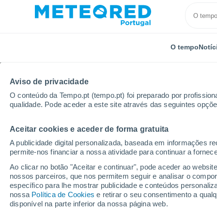
O tempo
Notíc
Aviso de privacidade
O conteúdo da Tempo.pt (tempo.pt) foi preparado por profissiona
qualidade. Pode aceder a este site através das seguintes opçõe
Aceitar cookies e aceder de forma gratuita
Início
Argentina
Província de Buenos Aires
Vill
A publicidade digital personalizada, baseada em informações r
permite-nos financiar a nossa atividade para continuar a fornec
Tempo em Villa Serrana
Ao clicar no botão "Aceitar e continuar", pode aceder ao websit
nossos parceiros, que nos permitem seguir e analisar o compo
08:35
Sábado
específico para lhe mostrar publicidade e conteúdos persona
nossa
Política de Cookies
e retirar o seu consentimento a qua
disponível na parte inferior da nossa página web.
Limpo