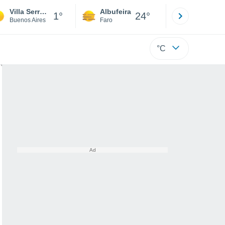
Villa Serrana La Gruta
Albufeira
Lisboa
1°
24°
Buenos Aires
Faro
Lisboa
°C