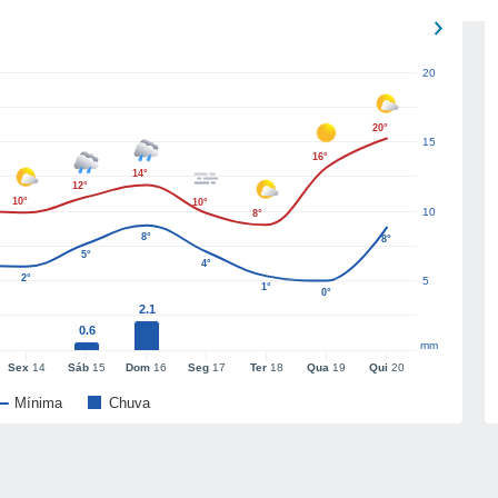
20
20°
15
16°
14°
12°
10°
10°
10
8°
8°
8°
5°
4°
2°
5
1°
0°
2.1
0.6
mm
Sex
14
Sáb
15
Dom
16
Seg
17
Ter
18
Qua
19
Qui
20
Mínima
Chuva