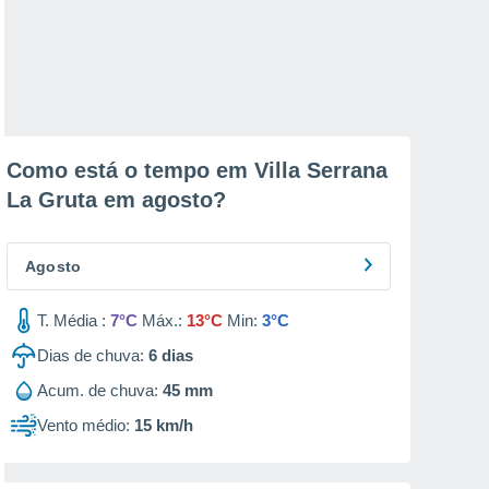
Como está o tempo em Villa Serrana
La Gruta em
agosto
?
Agosto
T. Média :
7°C
Máx.:
13°C
Min:
3°C
Dias de chuva:
6
dias
Acum. de chuva:
45 mm
Vento médio:
15 km/h