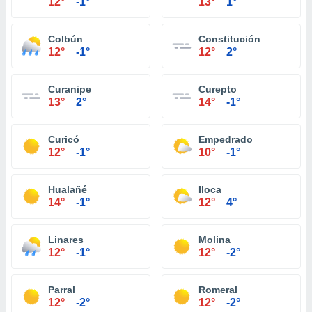
12°
-1°
13°
1°
Colbún
Constitución
12°
-1°
12°
2°
Curanipe
Curepto
13°
2°
14°
-1°
Curicó
Empedrado
12°
-1°
10°
-1°
Hualañé
Iloca
14°
-1°
12°
4°
Linares
Molina
12°
-1°
12°
-2°
Parral
Romeral
12°
-2°
12°
-2°