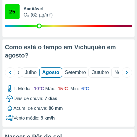
conteúdos.
Aceitável
25
O₃ (62 µg/m³)
ção
ão através
de
,
 e
Como está o tempo em Vichuquén em
agosto
?
dos,
publicidade
s, estudos
o
Junho
Julho
Agosto
Setembro
Outubro
Novembro
a e
mento de
T. Média :
10°C
Máx.:
15°C
Min:
6°C
ossos 1199
Dias de chuva:
7
dias
eiros
Acum. de chuva:
86 mm
Vento médio:
9 km/h
Nascer e Pôr do sol