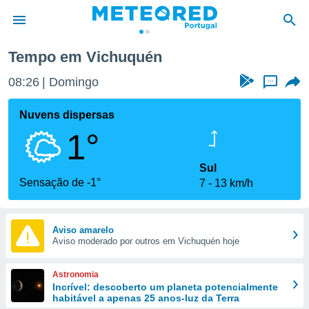
Tempo em Vichuquén
de
08:26
Domingo
...
 da
empo.pt) foi
Nuvens dispersas
or
1°
is para
e as
 fornecidas
Sul
 qualidade.
Sensação de -1°
7
13 km/h
r a este
s das
opções:
Aviso amarelo
Aviso moderado por outros em Vichuquén hoje
ookies e
 forma
Astronomia
e digital
Incrível: descoberto um planeta potencialmente
habitável a apenas 25 anos-luz da Terra
da,