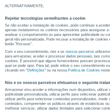
9°
ALTERNATIVAMENTE,
Rejeitar tecnologias semelhantes a cookie
Sudoeste
Se não aceitar a instalação de cookies, pode continuar a acede
Sensação de 8°
14
-
26 km
apenas instalaremos os cookies necessários para assegurar a 
analisar o comportamento ou para apresentar publicidade ou co
geral não personalizada. Pode recusar a instalação de cookies 
botão "Recusar".
O Tempo 1 - 7 Dias
Atualidade
Mapas de nuvens
Com o seu consentimento, nós e os
nossos parceiros
utilizamo
para armazenar, aceder e processar dados pessoais, tais como a
cookies. É possível que alguns fornecedores possam processa
qual se pode opor. Para tal, pode retirar o seu consentimento 
Amanhã
Sábado
D
Hoje
clicando em “
Definições
” ou na nossa
Política de Cookies
neste
7 Ago.
8 Ago.
6 Ago.
Nós e os nossos parceiros efetuamos o seguinte trata
Armazenar e/ou aceder a informações num dispositivo, utilizar da
90%
90%
publicidade personalizada, utilizar perfis para selecionar public
4.8 mm
14 mm
utilizar perfis para selecionar conteúdos personalizados, med
10°
/
-1°
8°
/
1°
13°
/
2°
conteúdos, compreender os públicos através de estatísticas ou
melhorar serviços, utilizar dados limitados para selecionar cont