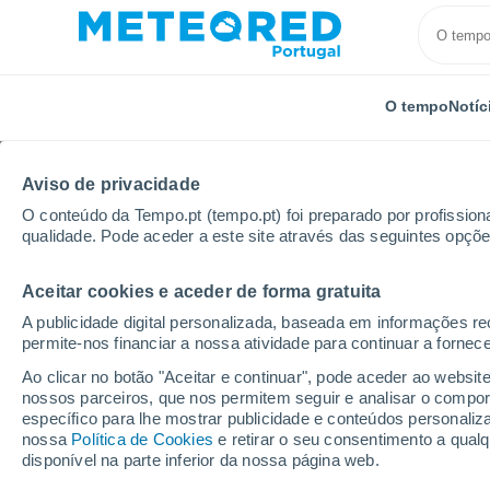
O tempo
Notíc
Aviso de privacidade
O conteúdo da Tempo.pt (tempo.pt) foi preparado por profissiona
qualidade. Pode aceder a este site através das seguintes opçõe
Aceitar cookies e aceder de forma gratuita
Início
Chile
Região de Maule
Parral
A publicidade digital personalizada, baseada em informações r
permite-nos financiar a nossa atividade para continuar a fornec
Tempo em Parral
Ao clicar no botão "Aceitar e continuar", pode aceder ao websit
nossos parceiros, que nos permitem seguir e analisar o compo
17:33
Quinta
específico para lhe mostrar publicidade e conteúdos persona
nossa
Política de Cookies
e retirar o seu consentimento a qua
disponível na parte inferior da nossa página web.
Nuvens dispersas