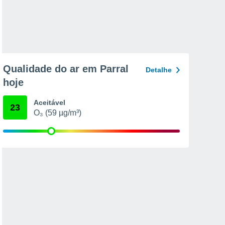
Qualidade do ar em Parral
Detalhe
hoje
Aceitável
23
O₃ (59 µg/m³)