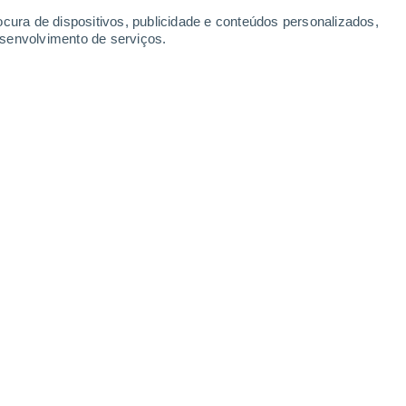
-
33
km/h
4
-
15
km/h
5
-
19
km/h
7
-
24
km/h
ocura de dispositivos, publicidade e conteúdos personalizados,
esenvolvimento de serviços.
sas
Sudoeste
0 Baixo
14
-
28 km/h
FPS:
não
sas
Sudoeste
0 Baixo
14
-
26 km/h
FPS:
não
sas
Sudoeste
0 Baixo
15
-
26 km/h
FPS:
não
Sudoeste
0 Baixo
16
-
28 km/h
FPS:
não
Sul
0 Baixo
16
-
28 km/h
FPS:
não