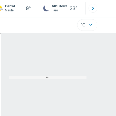
Parral
Albufeira
Lisboa
9°
23°
Maule
Faro
Lisboa
°C