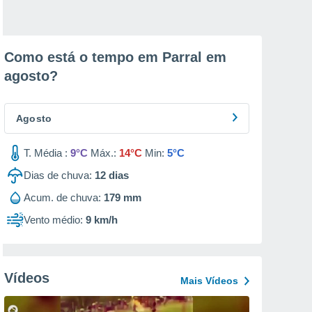
Como está o tempo em Parral em
agosto
?
Agosto
T. Média :
9°C
Máx.:
14°C
Min:
5°C
Dias de chuva:
12
dias
Acum. de chuva:
179 mm
Vento médio:
9 km/h
Vídeos
Mais Vídeos