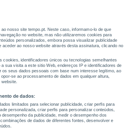
r ao nosso site tempo.pt. Neste caso, informamo-lo de que
/h
navegação no website, mas não utilizaremos cookies para
nteúdos personalizados, embora possa visualizar publicidade
e aceder ao nosso website através desta assinatura, clicando no
Radar de Chuva
Satélites
Modelos
s cookies, identificadores únicos ou tecnologias semelhantes
 sua visita a este sitio Web, endereços IP e identificadores de
r os seus dados pessoais com base num interesse legítimo, ao
ou opor-se ao processamento de dados em qualquer altura,
omingo
Segunda
Terça
Quarta
 website.
9 Ago.
10 Ago.
11 Ago.
12 Ago.
mento de dados:
dos limitados para selecionar publicidade, criar perfis para
idade personalizada, criar perfis para personalizar conteúdos,
ir o desempenho da publicidade, medir o desempenho dos
12°
/
-2°
12°
/
-2°
12°
/
1°
16°
/
1°
 combinações de dados de diferentes fontes, desenvolver e
eúdos.