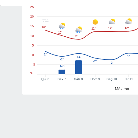
25
20
15
13°
12°
12°
12°
10°
10
8°
5
2°
0
1°
14
-1°
-2°
-2°
-5
4.8
°C
Qui
6
Sex
7
Sáb
8
Dom
9
Seg
10
Ter
11
Máxima