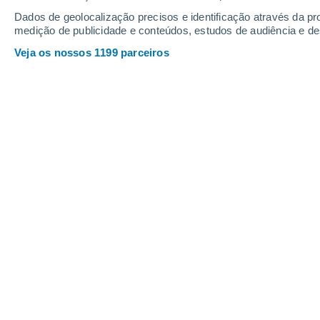
22
-
44
km/h
15
-
32
km/h
16
16
-
31
km/h
Dados de geolocalização precisos e identificação através da pr
medição de publicidade e conteúdos, estudos de audiência e d
Veja os nossos 1199 parceiros
Tempo em Parral Hoje
, 6 de agosto
Nuvens disper
11°
17:00
Sensação T.
11°
Nuvens disper
9°
18:00
Sensação T.
8°
Nuvens disper
8°
19:00
Sensação T.
6°
Céu limpo
7°
20:00
Sensação T.
5°
Céu limpo
6°
21:00
Sensação T.
4°