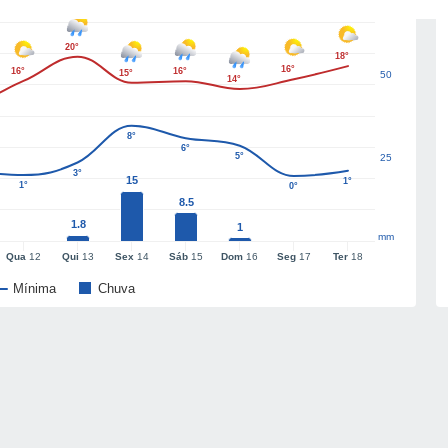
20°
18°
16°
16°
16°
15°
50
14°
8°
6°
5°
25
3°
15
1°
1°
0°
8.5
1.8
1
mm
Qua
12
Qui
13
Sex
14
Sáb
15
Dom
16
Seg
17
Ter
18
Mínima
Chuva