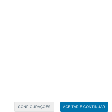
Calendário Lunar
Seg
Ter
Qua
Qui
Sex
Sáb
Domo
6
7
8
9
10
11
12
13
14
15
16
17
18
19
CONFIGURAÇÕES
ACEITAR E CONTINUAR
75