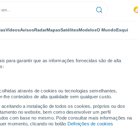
ias
Vídeos
Avisos
Radar
Mapas
Satélites
Modelos
O Mundo
Esqui
is para garantir que as informações fornecidas são de alta
s:
ecolhidas através de cookies ou tecnologias semelhantes,
er-lhe conteúdos de alta qualidade sem qualquer custo.
e aceitando a instalação de todos os cookies, próprios ou dos
rtamento no website, bem como desenvolver um perfil
...
lizados com base no mesmo. Pode consultar mais informações na
lquer momento, clicando no botão
Definições de cookies
Por horas
Intervalos nublados nas
próximas horas