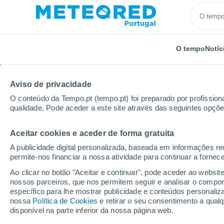
O tempo
Notíc
Aviso de privacidade
O conteúdo da Tempo.pt (tempo.pt) foi preparado por profissiona
qualidade. Pode aceder a este site através das seguintes opçõe
Aceitar cookies e aceder de forma gratuita
Início
Rússia
Oblast de Astracã
Verkhny Basku
A publicidade digital personalizada, baseada em informações r
permite-nos financiar a nossa atividade para continuar a fornec
Tempo em Verkhny Ba
Ao clicar no botão "Aceitar e continuar", pode aceder ao websit
nossos parceiros, que nos permitem seguir e analisar o compo
20:49
Sexta
específico para lhe mostrar publicidade e conteúdos persona
nossa
Política de Cookies
e retirar o seu consentimento a qua
disponível na parte inferior da nossa página web.
Limpo