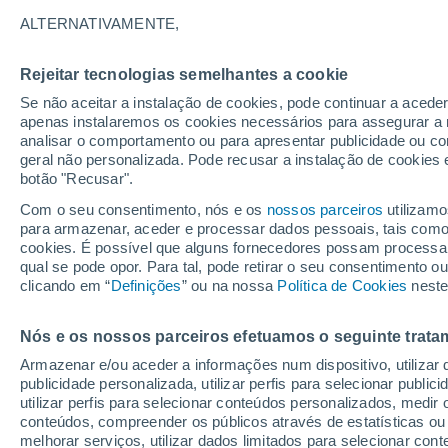
31°
ALTERNATIVAMENTE,
Rejeitar tecnologias semelhantes a cookie
Sudeste
Se não aceitar a instalação de cookies, pode continuar a acede
Sensação de 30°
10
-
18 km
apenas instalaremos os cookies necessários para assegurar a 
analisar o comportamento ou para apresentar publicidade ou co
geral não personalizada. Pode recusar a instalação de cookies 
botão "Recusar".
Última hora
Hoje e amanhã poeiras do Saara “invadem”
Com o seu consentimento, nós e os
nossos parceiros
utilizamo
Portugal: risco de trovoadas no Norte e Centr
para armazenar, aceder e processar dados pessoais, tais como a
aumenta
cookies. É possível que alguns fornecedores possam processa
O Tempo 1 - 7 Dias
Atualidade
Mapas de temperat
qual se pode opor. Para tal, pode retirar o seu consentimento 
clicando em “
Definições
” ou na nossa
Política de Cookies
neste
Nós e os nossos parceiros efetuamos o seguinte trata
Amanhã
Domingo
S
Hoje
Armazenar e/ou aceder a informações num dispositivo, utilizar da
8 Ago.
9 Ago.
7 Ago.
publicidade personalizada, utilizar perfis para selecionar public
utilizar perfis para selecionar conteúdos personalizados, med
conteúdos, compreender os públicos através de estatísticas ou
melhorar serviços, utilizar dados limitados para selecionar cont