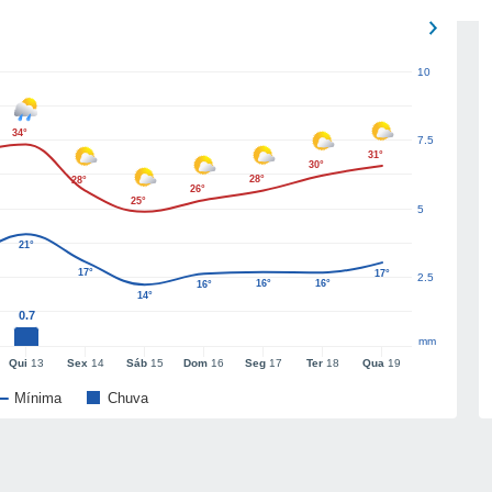
10
34°
7.5
31°
30°
28°
28°
26°
25°
5
21°
17°
17°
2.5
16°
16°
16°
14°
0.7
mm
Qui
13
Sex
14
Sáb
15
Dom
16
Seg
17
Ter
18
Qua
19
Mínima
Chuva