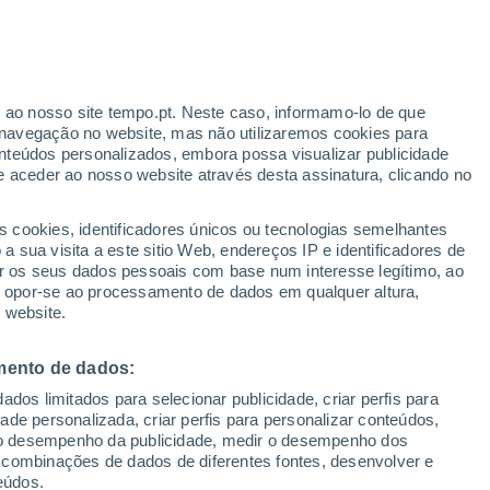
r ao nosso site tempo.pt. Neste caso, informamo-lo de que
/h
navegação no website, mas não utilizaremos cookies para
nteúdos personalizados, embora possa visualizar publicidade
e aceder ao nosso website através desta assinatura, clicando no
s cookies, identificadores únicos ou tecnologias semelhantes
o
 sua visita a este sitio Web, endereços IP e identificadores de
r os seus dados pessoais com base num interesse legítimo, ao
ura
Radar de Chuva
Satélites
Modelos
ou opor-se ao processamento de dados em qualquer altura,
 website.
mento de dados:
egunda
Terça
Quarta
Quinta
dos limitados para selecionar publicidade, criar perfis para
10 Ago.
11 Ago.
12 Ago.
13 Ago.
idade personalizada, criar perfis para personalizar conteúdos,
ir o desempenho da publicidade, medir o desempenho dos
 combinações de dados de diferentes fontes, desenvolver e
eúdos.
80%
50%
40%