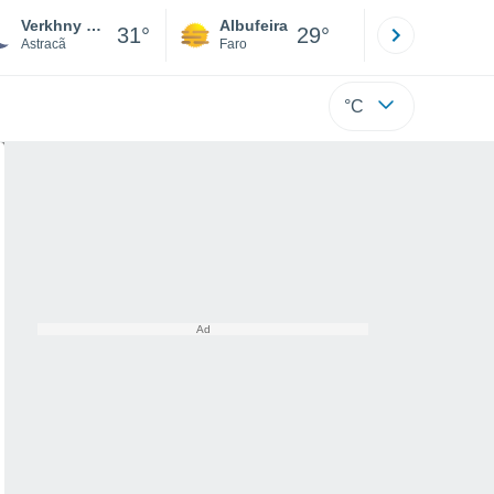
Verkhny Baskunchak
Albufeira
Lisboa
31°
29°
Astracã
Faro
Lisboa
°C