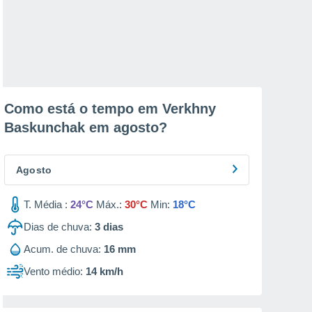
Como está o tempo em Verkhny
Baskunchak em
agosto
?
Agosto
T. Média :
24°C
Máx.:
30°C
Min:
18°C
Dias de chuva:
3
dias
Acum. de chuva:
16 mm
Vento médio:
14 km/h