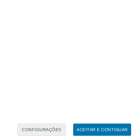
Calendário Lunar
Seg
Ter
Qua
Qui
Sex
Sáb
Domo
7
8
9
10
11
12
13
14
15
16
17
18
19
20
CONFIGURAÇÕES
ACEITAR E CONTINUAR