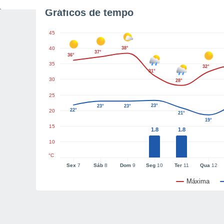
Gráficos de tempo
45
40
38°
37°
36°
35
32°
31°
30
28°
25
23°
23°
23°
22°
20
21°
19°
15
1.8
1.8
10
°C
Sex
7
Sáb
8
Dom
9
Seg
10
Ter
11
Qua
12
Máxima