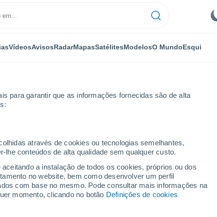
ias
Vídeos
Avisos
Radar
Mapas
Satélites
Modelos
O Mundo
Esqui
is para garantir que as informações fornecidas são de alta
s:
nchak
ecolhidas através de cookies ou tecnologias semelhantes,
er-lhe conteúdos de alta qualidade sem qualquer custo.
skunchak
e aceitando a instalação de todos os cookies, próprios ou dos
rtamento no website, bem como desenvolver um perfil
...
lizados com base no mesmo. Pode consultar mais informações na
lquer momento, clicando no botão
Definições de cookies
Por horas
Céu limpo nas próximas horas