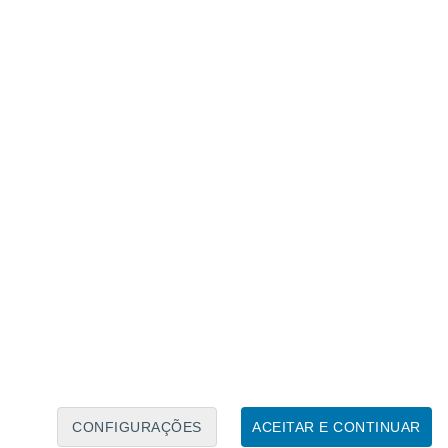
Calendário Lunar
Seg
Ter
Qua
Qui
Sex
Sáb
Domo
6
7
8
9
10
11
12
13
14
15
16
17
18
19
CONFIGURAÇÕES
ACEITAR E CONTINUAR