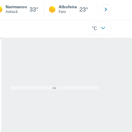
Narimanov
Albufeira
Lisboa
33°
23°
Astracã
Faro
Lisboa
°C