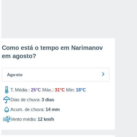
Como está o tempo em Narimanov
em
agosto
?
Agosto
T. Média :
25°C
Máx.:
31°C
Min:
18°C
Dias de chuva:
3
dias
Acum. de chuva:
14 mm
Vento médio:
12 km/h