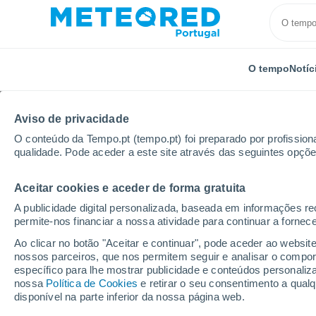
O tempo
Notíc
Aviso de privacidade
O conteúdo da Tempo.pt (tempo.pt) foi preparado por profissiona
qualidade. Pode aceder a este site através das seguintes opçõe
Aceitar cookies e aceder de forma gratuita
Início
Rússia
Oblast de Astracã
Narimanov
A publicidade digital personalizada, baseada em informações r
permite-nos financiar a nossa atividade para continuar a fornec
Tempo em Narimanov
Ao clicar no botão "Aceitar e continuar", pode aceder ao websit
nossos parceiros, que nos permitem seguir e analisar o compo
12:48
Quinta
específico para lhe mostrar publicidade e conteúdos persona
nossa
Política de Cookies
e retirar o seu consentimento a qua
disponível na parte inferior da nossa página web.
Limpo