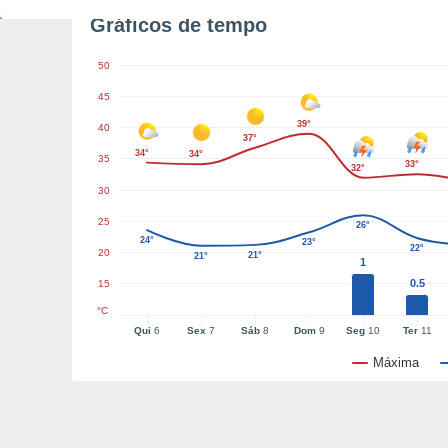
Gráficos de tempo
50
45
39°
40
37°
34°
34°
35
33°
32°
30
25
26°
24°
23°
22°
20
21°
21°
1
0.5
15
°C
Qui
6
Sex
7
Sáb
8
Dom
9
Seg
10
Ter
11
Máxima