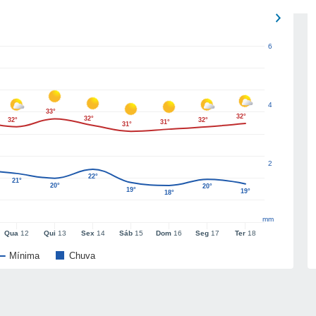
6
4
33°
32°
32°
32°
32°
31°
31°
2
22°
21°
20°
20°
19°
19°
18°
mm
Qua
12
Qui
13
Sex
14
Sáb
15
Dom
16
Seg
17
Ter
18
Mínima
Chuva