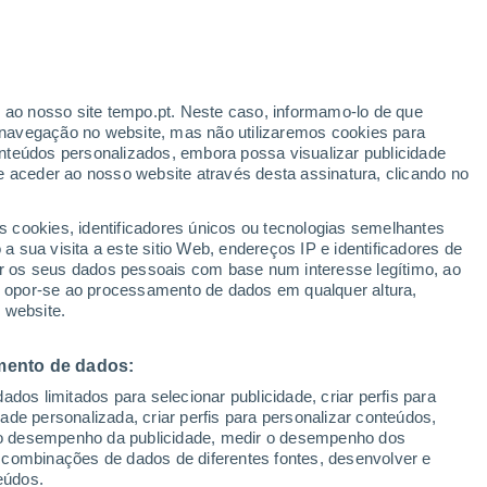
r ao nosso site tempo.pt. Neste caso, informamo-lo de que
navegação no website, mas não utilizaremos cookies para
nteúdos personalizados, embora possa visualizar publicidade
e aceder ao nosso website através desta assinatura, clicando no
s cookies, identificadores únicos ou tecnologias semelhantes
gal
 sua visita a este sitio Web, endereços IP e identificadores de
r os seus dados pessoais com base num interesse legítimo, ao
ura
Radar de Chuva
Satélites
Modelos
ou opor-se ao processamento de dados em qualquer altura,
 website.
mento de dados:
omingo
Segunda
Terça
Quarta
dos limitados para selecionar publicidade, criar perfis para
9 Ago.
10 Ago.
11 Ago.
12 Ago.
idade personalizada, criar perfis para personalizar conteúdos,
ir o desempenho da publicidade, medir o desempenho dos
 combinações de dados de diferentes fontes, desenvolver e
eúdos.
50%
50%