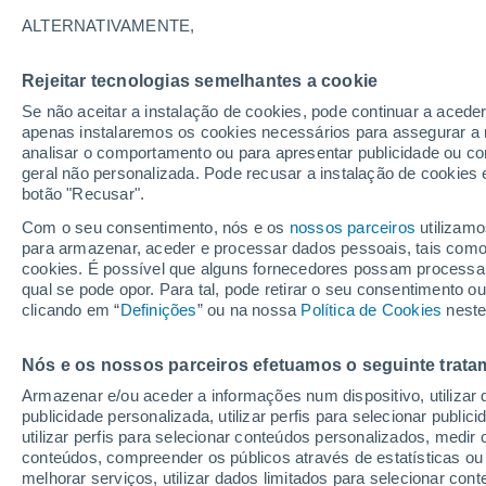
33°
ALTERNATIVAMENTE,
Rejeitar tecnologias semelhantes a cookie
UV
7 Alto
Se não aceitar a instalação de cookies, pode continuar a acede
Sensação de 32°
FPS
15-25
apenas instalaremos os cookies necessários para assegurar a 
analisar o comportamento ou para apresentar publicidade ou co
geral não personalizada. Pode recusar a instalação de cookies 
botão "Recusar".
Última hora
Subida das temperaturas, poeiras do Saara e
Com o seu consentimento, nós e os
nossos parceiros
utilizamo
chuva: datas e zonas mais afetadas em Portu
para armazenar, aceder e processar dados pessoais, tais como a
cookies. É possível que alguns fornecedores possam processa
O Tempo 1 - 7 Dias
Atualidade
Mapas de temperat
qual se pode opor. Para tal, pode retirar o seu consentimento 
clicando em “
Definições
” ou na nossa
Política de Cookies
neste
Nós e os nossos parceiros efetuamos o seguinte trata
Amanhã
Sábado
D
Hoje
Armazenar e/ou aceder a informações num dispositivo, utilizar da
7 Ago.
8 Ago.
6 Ago.
publicidade personalizada, utilizar perfis para selecionar public
utilizar perfis para selecionar conteúdos personalizados, med
conteúdos, compreender os públicos através de estatísticas ou
melhorar serviços, utilizar dados limitados para selecionar cont