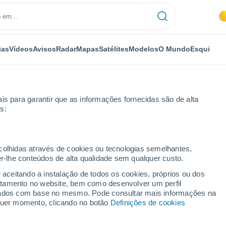
ias
Vídeos
Avisos
Radar
Mapas
Satélites
Modelos
O Mundo
Esqui
is para garantir que as informações fornecidas são de alta
s:
ecolhidas através de cookies ou tecnologias semelhantes,
er-lhe conteúdos de alta qualidade sem qualquer custo.
e aceitando a instalação de todos os cookies, próprios ou dos
rtamento no website, bem como desenvolver um perfil
...
lizados com base no mesmo. Pode consultar mais informações na
lquer momento, clicando no botão
Definições de cookies
Por horas
Céu limpo nas próximas horas