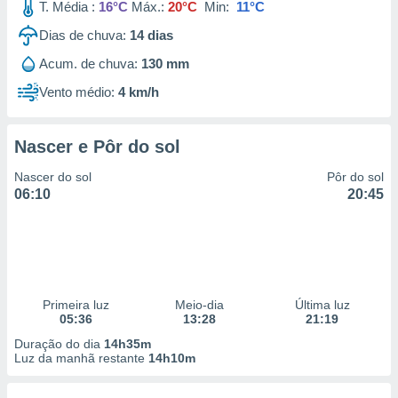
T. Média :
16°C
Máx.:
20°C
Min:
11°C
Dias de chuva:
14
dias
Acum. de chuva:
130 mm
Vento médio:
4 km/h
Nascer e Pôr do sol
Nascer do sol
Pôr do sol
06:10
20:45
Primeira luz
Meio-dia
Última luz
05:36
13:28
21:19
Duração do dia
14h35m
Luz da manhã restante
14h10m