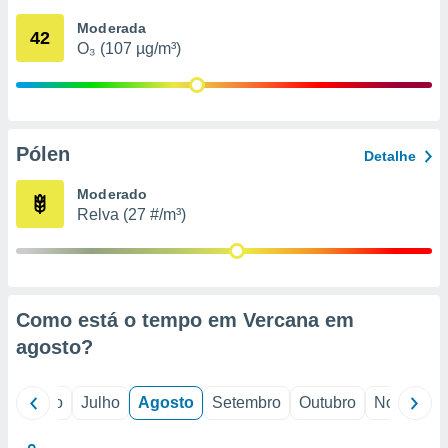
conteúdos.
Moderada
42
O₃ (107 µg/m³)
ção
ão através
de
,
 e
Pólen
Detalhe
dos,
Moderado
publicidade
Relva (27 #/m³)
s, estudos
a e
mento de
ossos 1199
Como está o tempo em Vercana em
eiros
agosto
?
o
Junho
Julho
Agosto
Setembro
Outubro
Novembro