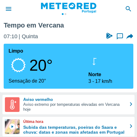
Tempo em Vercana
de
07:10
Quinta
...
 da
empo.pt) foi
Limpo
or
20°
is para
e as
 fornecidas
Norte
 qualidade.
Sensação de 20°
3
17 km/h
r a este
s das
opções:
Aviso vermelho
Aviso extremo por temperaturas elevadas em Vercana
ookies e
hoje
 forma
Última hora
e digital
Subida das temperaturas, poeiras do Saara e
chuva: datas e zonas mais afetadas em Portugal
da,