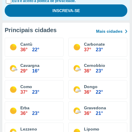
Eu li e aceito a política de privacidade.
Principais cidades
Mais cidades
Cantù
Carbonate
36°
22°
37°
23°
Cavargna
Cernobbio
29°
16°
36°
23°
Como
Dongo
37°
23°
36°
22°
Erba
Gravedona
36°
23°
36°
21°
Lezzeno
Lipomo