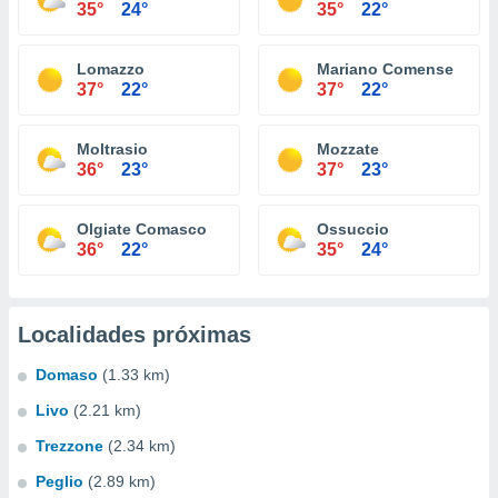
35°
24°
35°
22°
Lomazzo
Mariano Comense
37°
22°
37°
22°
Moltrasio
Mozzate
36°
23°
37°
23°
Olgiate Comasco
Ossuccio
36°
22°
35°
24°
Localidades próximas
Domaso
(1.33 km)
Livo
(2.21 km)
Trezzone
(2.34 km)
Peglio
(2.89 km)