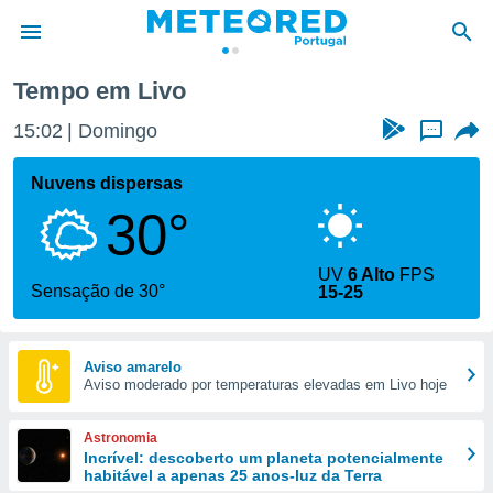
Tempo em Livo
de
15:02
Domingo
...
 da
empo.pt) foi
Nuvens dispersas
or
30°
is para
e as
 fornecidas
UV
6 Alto
FPS
 qualidade.
Sensação de 30°
15-25
r a este
s das
opções:
Aviso amarelo
Aviso moderado por temperaturas elevadas em Livo hoje
ookies e
 forma
Astronomia
e digital
Incrível: descoberto um planeta potencialmente
habitável a apenas 25 anos-luz da Terra
da,