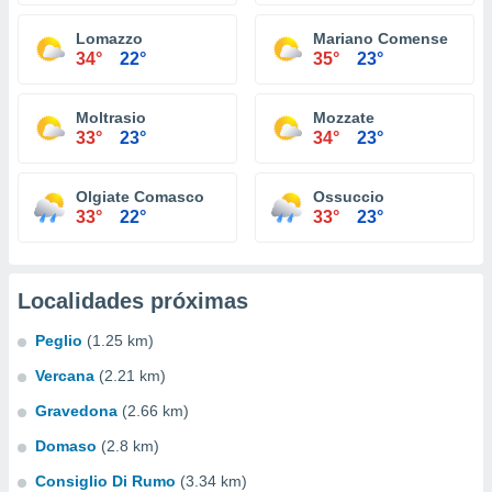
Lomazzo
Mariano Comense
34°
22°
35°
23°
Moltrasio
Mozzate
33°
23°
34°
23°
Olgiate Comasco
Ossuccio
33°
22°
33°
23°
Localidades próximas
Peglio
(1.25 km)
Vercana
(2.21 km)
Gravedona
(2.66 km)
Domaso
(2.8 km)
Consiglio Di Rumo
(3.34 km)