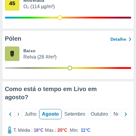
Moderada
conteúdos.
45
O₃ (114 µg/m³)
ção
ão através
de
Pólen
,
Detalhe
 e
Baixo
dos,
Relva (26 #/m³)
publicidade
s, estudos
a e
mento de
Como está o tempo em Livo em
ossos 1199
agosto
?
eiros
o
Junho
Julho
Agosto
Setembro
Outubro
Novembro
T. Média :
16°C
Máx.:
20°C
Min:
11°C