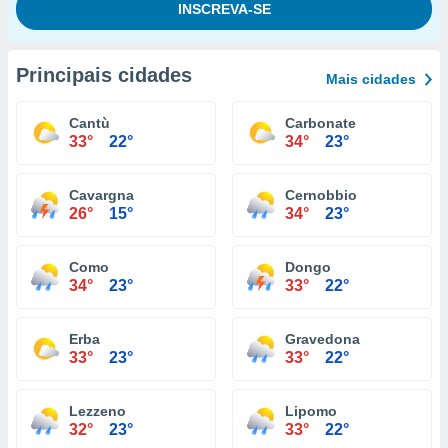
Principais cidades
Mais cidades
Cantù
Carbonate
33°
22°
34°
23°
Cavargna
Cernobbio
26°
15°
34°
23°
Como
Dongo
34°
23°
33°
22°
Erba
Gravedona
33°
23°
33°
22°
Lezzeno
Lipomo
32°
23°
33°
22°