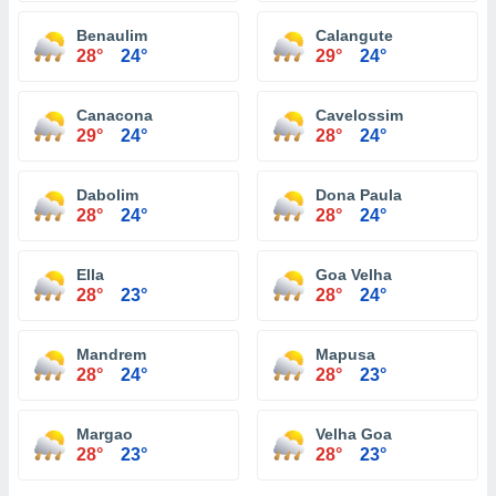
Benaulim
Calangute
28°
24°
29°
24°
Canacona
Cavelossim
29°
24°
28°
24°
Dabolim
Dona Paula
28°
24°
28°
24°
Ella
Goa Velha
28°
23°
28°
24°
Mandrem
Mapusa
28°
24°
28°
23°
Margao
Velha Goa
28°
23°
28°
23°