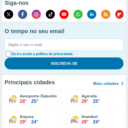
Siga-nos
O tempo no seu email
Eu li e aceito a política de privacidade.
Principais cidades
Mais cidades
Aeroporto Dabolim Goa
Agonda
28°
25°
29°
25°
Anjuna
Arambol
29°
24°
28°
24°