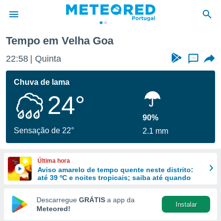
Tempo em Velha Goa
de
22:58
Quinta
...
 da
empo.pt) foi
Chuva de lama
or
24°
is para
e as
 fornecidas
90%
 qualidade.
Sensação de 22°
2.1 mm
r a este
s das
opções:
Última hora
Aviso amarelo de tempo quente neste distrito:
ookies e
até 39 ºC e noites tropicais; saiba até quando
 forma
Descarregue
GRÁTIS
a app da
Instalar
e digital
Meteored!
da,