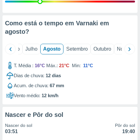
conteúdos.
ção
Como está o tempo em Varnaki em
ão através
agosto
?
de
,
 e
o
Junho
Julho
Agosto
Setembro
Outubro
Novembro
dos,
publicidade
T. Média :
16°C
Máx.:
21°C
Min:
11°C
s, estudos
Dias de chuva:
12
dias
a e
mento de
Acum. de chuva:
67 mm
Vento médio:
12 km/h
ossos 1199
eiros
Nascer e Pôr do sol
Nascer do sol
Pôr do sol
03:51
19:40