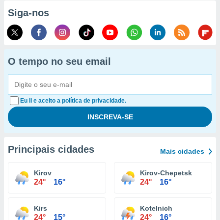
Siga-nos
O tempo no seu email
Eu li e aceito a política de privacidade.
Principais cidades
Mais cidades
Kirov
Kirov-Chepetsk
24°
16°
24°
16°
Kirs
Kotelnich
24°
15°
24°
16°