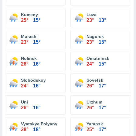
Kumeny
Luza
25°
15°
23°
13°
Murashi
Nagorsk
23°
15°
23°
15°
Nolinsk
Omutninsk
26°
16°
24°
15°
Slobodskoy
Sovetsk
24°
16°
26°
17°
Uni
Urzhum
26°
16°
26°
17°
Vyatskye Polyany
Yaransk
28°
18°
25°
17°