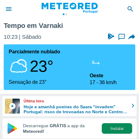
Tempo em Varnaki
de
10:23
Sábado
...
 da
empo.pt) foi
Parcialmente nublado
or
23°
is para
e as
 fornecidas
Oeste
 qualidade.
Sensação de 23°
17
36 km/h
r a este
s das
opções:
Última hora
Hoje e amanhã poeiras do Saara “invadem”
ookies e
Portugal: risco de trovoadas no Norte e Centro
 forma
aumenta
Descarregue
GRÁTIS
a app da
Instalar
e digital
Meteored!
da,