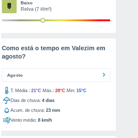
Baixo
Relva (7 #/m³)
Como está o tempo em Valezim em
agosto
?
Agosto
T. Média :
21°C
Máx.:
28°C
Min:
15°C
Dias de chuva:
4
dias
Acum. de chuva:
23 mm
Vento médio:
8 km/h