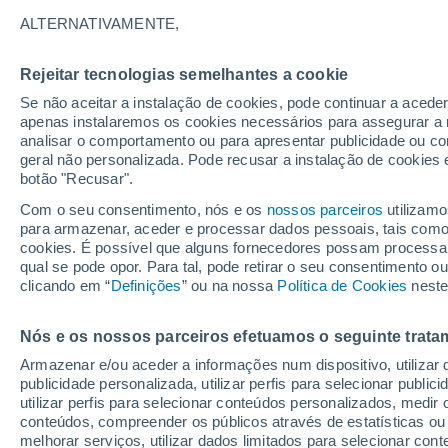
28°
ALTERNATIVAMENTE,
Rejeitar tecnologias semelhantes a cookie
Oeste
Se não aceitar a instalação de cookies, pode continuar a acede
Sensação de 28°
12
-
39 km
apenas instalaremos os cookies necessários para assegurar a 
analisar o comportamento ou para apresentar publicidade ou co
geral não personalizada. Pode recusar a instalação de cookies 
botão "Recusar".
Última hora
40 ºC à vista em Portugal na próxima semana
Com o seu consentimento, nós e os
nossos parceiros
utilizamo
calor intensifica a partir de quarta, 12 de ago
para armazenar, aceder e processar dados pessoais, tais como a
cookies. É possível que alguns fornecedores possam processa
O Tempo 1 - 7 Dias
Atualidade
Mapas de chuva
R
qual se pode opor. Para tal, pode retirar o seu consentimento 
clicando em “
Definições
” ou na nossa
Política de Cookies
neste
Nós e os nossos parceiros efetuamos o seguinte trata
Domingo
Segunda
Sábado
Armazenar e/ou aceder a informações num dispositivo, utilizar da
16 Ago.
17 Ago.
15 Ago.
publicidade personalizada, utilizar perfis para selecionar public
utilizar perfis para selecionar conteúdos personalizados, med
conteúdos, compreender os públicos através de estatísticas ou
melhorar serviços, utilizar dados limitados para selecionar cont