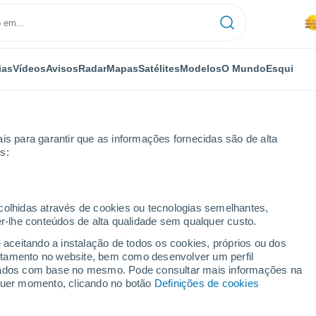
ias
Vídeos
Avisos
Radar
Mapas
Satélites
Modelos
O Mundo
Esqui
is para garantir que as informações fornecidas são de alta
s:
ana
ecolhidas através de cookies ou tecnologias semelhantes,
er-lhe conteúdos de alta qualidade sem qualquer custo.
 14 dias
e aceitando a instalação de todos os cookies, próprios ou dos
rtamento no website, bem como desenvolver um perfil
...
lizados com base no mesmo. Pode consultar mais informações na
lquer momento, clicando no botão
Definições de cookies
Por horas
Névoa de poeira nas próximas
horas