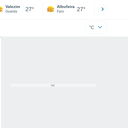
Valezim
Albufeira
Lisboa
27°
27°
Guarda
Faro
Lisboa
°C