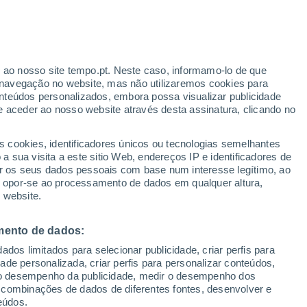
r ao nosso site tempo.pt. Neste caso, informamo-lo de que
/h
navegação no website, mas não utilizaremos cookies para
nteúdos personalizados, embora possa visualizar publicidade
e aceder ao nosso website através desta assinatura, clicando no
:
s cookies, identificadores únicos ou tecnologias semelhantes
sto
 sua visita a este sitio Web, endereços IP e identificadores de
r os seus dados pessoais com base num interesse legítimo, ao
adar de Chuva
Satélites
Modelos
ou opor-se ao processamento de dados em qualquer altura,
 website.
mento de dados:
Terça
Quarta
Quinta
Sexta
dos limitados para selecionar publicidade, criar perfis para
18 Ago.
19 Ago.
20 Ago.
21 Ago.
idade personalizada, criar perfis para personalizar conteúdos,
ir o desempenho da publicidade, medir o desempenho dos
 combinações de dados de diferentes fontes, desenvolver e
eúdos.