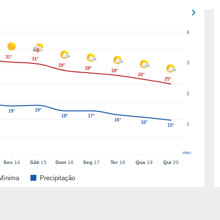
4
31°
31°
3
29°
28°
28°
26°
25°
2
19°
19°
18°
17°
16°
16°
1
15°
mm
Sex
14
Sáb
15
Dom
16
Seg
17
Ter
18
Qua
19
Qui
20
Mínima
Precipitação