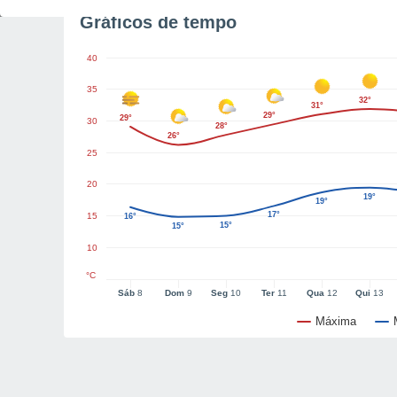
Gráficos de tempo
40
35
32°
31°
29°
29°
30
28°
26°
25
20
19°
19°
17°
15
16°
15°
15°
10
°C
Sáb
8
Dom
9
Seg
10
Ter
11
Qua
12
Qui
13
Máxima