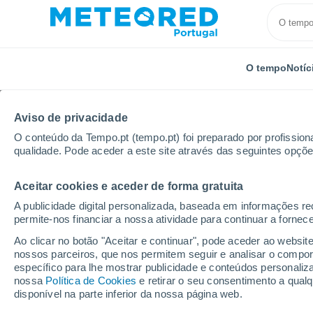
O tempo
Notíc
Aviso de privacidade
O conteúdo da Tempo.pt (tempo.pt) foi preparado por profissiona
qualidade. Pode aceder a este site através das seguintes opçõe
Aceitar cookies e aceder de forma gratuita
Início
Distrito da Guarda
Valezim
Próxima sem
A publicidade digital personalizada, baseada em informações r
permite-nos financiar a nossa atividade para continuar a fornec
Tempo para Valezim 8 -
Ao clicar no botão "Aceitar e continuar", pode aceder ao websit
nossos parceiros, que nos permitem seguir e analisar o compo
16:19
Sábado
específico para lhe mostrar publicidade e conteúdos persona
nossa
Política de Cookies
e retirar o seu consentimento a qua
disponível na parte inferior da nossa página web.
Névoa de poeira