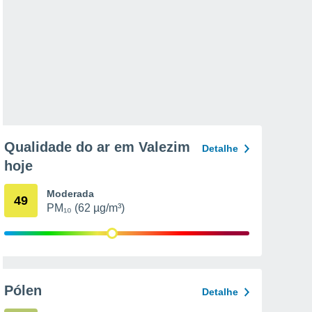
Qualidade do ar em Valezim
Detalhe
hoje
Moderada
49
PM₁₀ (62 µg/m³)
Pólen
Detalhe