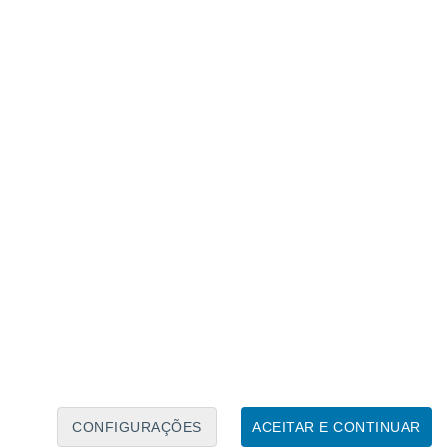
Calendário Lunar
Seg
Ter
Qua
Qui
Sex
Sáb
Domo
8
9
10
11
12
13
14
15
16
17
18
19
20
21
CONFIGURAÇÕES
ACEITAR E CONTINUAR