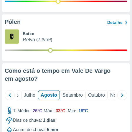
conteúdos.
ção
Pólen
Detalhe
ão através
de
Baixo
,
Relva (7 #/m³)
 e
dos,
publicidade
s, estudos
Como está o tempo em Vale De Vargo
a e
mento de
em
agosto
?
ossos 1199
o
Junho
Julho
Agosto
Setembro
Outubro
Novembro
eiros
T. Média :
26°C
Máx.:
33°C
Min:
18°C
Dias de chuva:
1
dias
Acum. de chuva:
5 mm