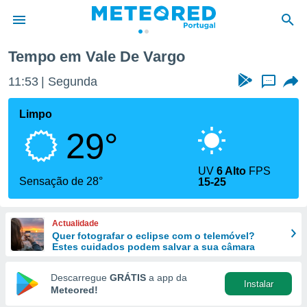
Tempo em Vale De Vargo
de
11:53
Segunda
...
 da
empo.pt) foi
Limpo
or
29°
is para
e as
 fornecidas
UV
6 Alto
FPS
 qualidade.
Sensação de 28°
15-25
r a este
s das
opções:
Actualidade
Quer fotografar o eclipse com o telemóvel?
ookies e
Estes cuidados podem salvar a sua câmara
 forma
Descarregue
GRÁTIS
a app da
Instalar
e digital
Meteored!
da,