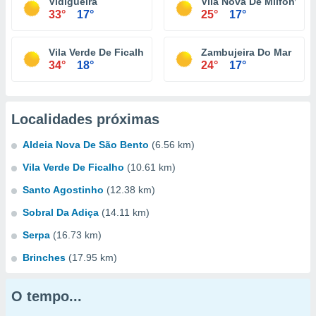
Vidigueira
Vila Nova De Milfontes
33°
17°
25°
17°
Vila Verde De Ficalho
Zambujeira Do Mar
34°
18°
24°
17°
Localidades próximas
Aldeia Nova De São Bento
(6.56 km)
Vila Verde De Ficalho
(10.61 km)
Santo Agostinho
(12.38 km)
Sobral Da Adiça
(14.11 km)
Serpa
(16.73 km)
Brinches
(17.95 km)
O tempo...