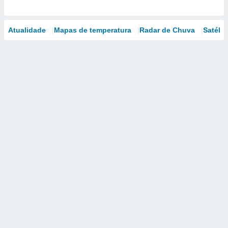
Atualidade
Mapas de temperatura
Radar de Chuva
Satélit