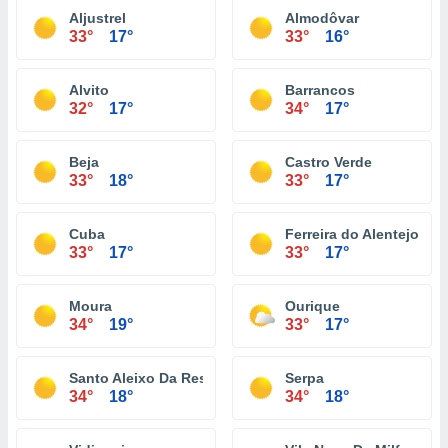
Aljustrel
Almodôvar
33°
17°
33°
16°
Alvito
Barrancos
32°
17°
34°
17°
Beja
Castro Verde
33°
18°
33°
17°
Cuba
Ferreira do Alentejo
33°
17°
33°
17°
Moura
Ourique
34°
19°
33°
17°
Santo Aleixo Da Restauração
Serpa
34°
18°
34°
18°