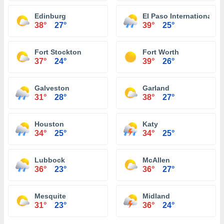
Edinburg
El Paso International Ai
38°
27°
39°
25°
Fort Stockton
Fort Worth
37°
24°
39°
26°
Galveston
Garland
31°
28°
38°
27°
Houston
Katy
34°
25°
34°
25°
Lubbock
McAllen
36°
23°
36°
27°
Mesquite
Midland
31°
23°
36°
24°