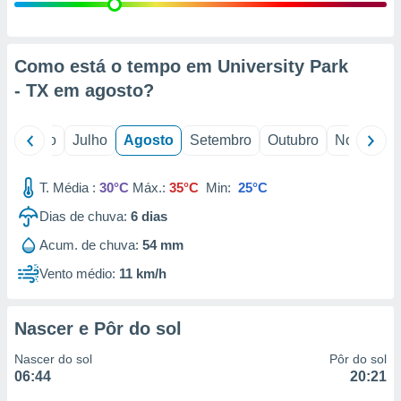
conteúdos.
ção
Como está o tempo em University Park
ão através
- TX em
agosto
?
de
,
 e
o
Junho
Julho
Agosto
Setembro
Outubro
Novembro
dos,
publicidade
T. Média :
30°C
Máx.:
35°C
Min:
25°C
s, estudos
Dias de chuva:
6
dias
a e
mento de
Acum. de chuva:
54 mm
Vento médio:
11 km/h
ossos 1199
eiros
Nascer e Pôr do sol
Nascer do sol
Pôr do sol
06:44
20:21