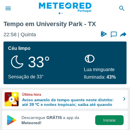
Tempo em University Park - TX
de
22:58
Quinta
...
 da
empo.pt) foi
Céu limpo
or
33°
is para
e as
 fornecidas
Lua minguante
 qualidade.
Sensação de 33°
Iluminada:
43%
r a este
s das
opções:
Última hora
Aviso amarelo de tempo quente neste distrito:
ookies e
até 39 ºC e noites tropicais; saiba até quando
 forma
Descarregue
GRÁTIS
a app da
Instalar
e digital
Meteored!
da,