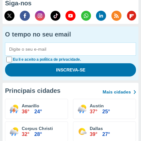
Siga-nos
O tempo no seu email
Eu li e aceito a política de privacidade.
Principais cidades
Mais cidades
Amarillo
Austin
36°
24°
37°
25°
Corpus Christi
Dallas
32°
28°
39°
27°