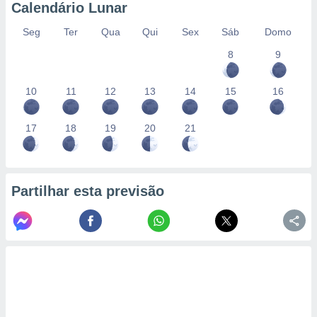
conteúdos.
Calendário Lunar
Seg
Ter
Qua
Qui
Sex
Sáb
Domo
ção
8
9
ão através
de
,
10
11
12
13
14
15
16
 e
17
18
19
20
21
dos,
publicidade
s, estudos
a e
mento de
Partilhar esta previsão
ossos 1199
eiros