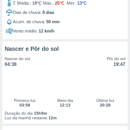
T. Média :
19°C
Máx.:
25°C
Min:
13°C
 para
Dias de chuva:
8
dias
a, utilizar
selecionar
Acum. de chuva:
50 mm
Vento médio:
12 km/h
a, criar
personalizar
tilizar
selecionar
Nascer e Pôr do sol
Nascer do sol
Pôr do sol
dos, medir
04:38
19:47
nho da
, medir o
o dos
r os
ravés de
s ou
Primeira luz
Meio-dia
Última luz
s de dados
03:58
12:13
20:28
es fontes,
Duração do dia
15h9m
 e melhorar
Luz da manhã restante
12m
ilizar dados
ara