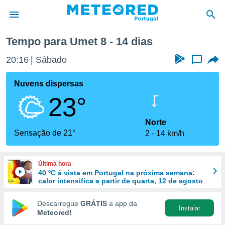
a
Tempo para Umet 8 - 14 dias
de
20:16
Sábado
...
 da
empo.pt) foi
Nuvens dispersas
or
23°
is para
e as
 fornecidas
Norte
 qualidade.
Sensação de 21°
2
14 km/h
r a este
s das
opções:
Última hora
40 ºC à vista em Portugal na próxima semana:
ookies e
calor intensifica a partir de quarta, 12 de agosto
 forma
Descarregue
GRÁTIS
a app da
Instalar
e digital
Meteored!
da,