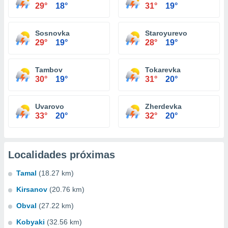
29°
18°
31°
19°
Sosnovka
Staroyurevo
29°
19°
28°
19°
Tambov
Tokarevka
30°
19°
31°
20°
Uvarovo
Zherdevka
33°
20°
32°
20°
Localidades próximas
Tamal
(18.27 km)
Kirsanov
(20.76 km)
Obval
(27.22 km)
Kobyaki
(32.56 km)