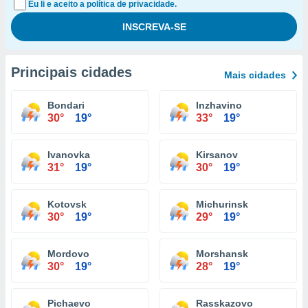
Eu li e aceito a política de privacidade.
Principais cidades
Mais cidades
Bondari
Inzhavino
30°
19°
33°
19°
Ivanovka
Kirsanov
31°
19°
30°
19°
Kotovsk
Michurinsk
30°
19°
29°
19°
Mordovo
Morshansk
30°
19°
28°
19°
Pichaevo
Rasskazovo