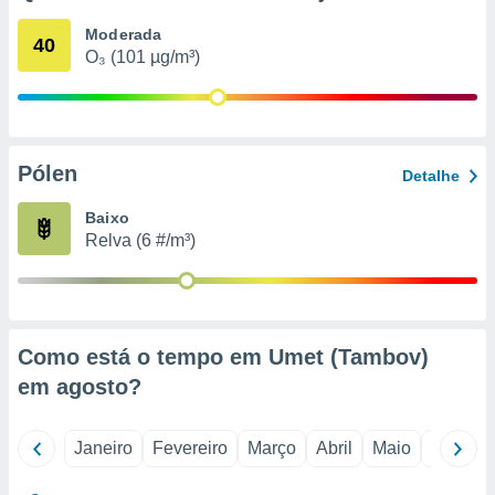
o qual se
Moderada
ara tal,
40
O₃ (101 µg/m³)
 o seu
to ou opor-
essamento
m qualquer
ando em “
 ou na
Pólen
Detalhe
 Cookies
Baixo
te.
Relva (6 #/m³)
 nossos
s o
o de
Como está o tempo em Umet (Tambov)
em
agosto
?
e/ou aceder
ões num
utilizar
Janeiro
Fevereiro
Março
Abril
Maio
Junho
ados para
publicidade,