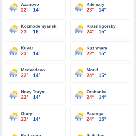
Azanovo
Kilemary
22°
14°
23°
14°
Kozmodemyansk
Krasnogorsky
23°
16°
24°
15°
Kuyar
Kuzhmara
23°
14°
22°
15°
Medvedevo
Morki
22°
14°
24°
15°
Novy Toryal
Orshanka
23°
14°
24°
14°
Otary
Paranga
23°
14°
24°
15°
Portyanur
Silikatny