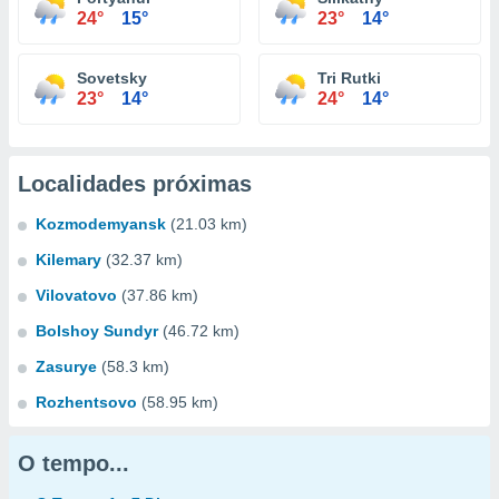
24°
15°
23°
14°
Sovetsky
Tri Rutki
23°
14°
24°
14°
Localidades próximas
Kozmodemyansk
(21.03 km)
Kilemary
(32.37 km)
Vilovatovo
(37.86 km)
Bolshoy Sundyr
(46.72 km)
Zasurye
(58.3 km)
Rozhentsovo
(58.95 km)
O tempo...