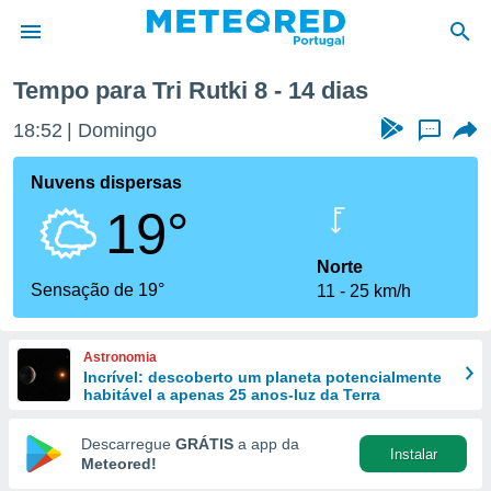
Tempo para Tri Rutki 8 - 14 dias
de
18:52
Domingo
...
 da
empo.pt) foi
Nuvens dispersas
or
19°
is para
e as
 fornecidas
Norte
 qualidade.
Sensação de 19°
11
25 km/h
r a este
s das
opções:
Astronomia
Incrível: descoberto um planeta potencialmente
ookies e
habitável a apenas 25 anos-luz da Terra
 forma
Descarregue
GRÁTIS
a app da
Instalar
e digital
Meteored!
da,