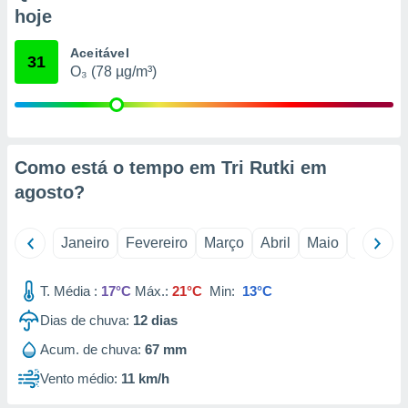
o qual se
hoje
ara tal,
 o seu
Aceitável
31
to ou opor-
O₃ (78 µg/m³)
essamento
m qualquer
ando em “
 ou na
Como está o tempo em Tri Rutki em
 Cookies
te.
agosto
?
 nossos
Janeiro
Fevereiro
Março
Abril
Maio
Junho
s o
T. Média :
17°C
Máx.:
21°C
Min:
13°C
o de
Dias de chuva:
12
dias
e/ou aceder
Acum. de chuva:
67 mm
ões num
utilizar
Vento médio:
11 km/h
ados para
publicidade,