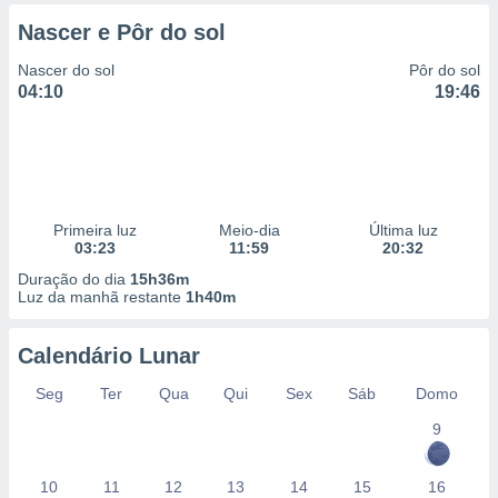
 para
Nascer e Pôr do sol
a, utilizar
Nascer do sol
Pôr do sol
selecionar
04:10
19:46
a, criar
personalizar
tilizar
selecionar
dos, medir
Primeira luz
Meio-dia
Última luz
nho da
03:23
11:59
20:32
, medir o
Duração do dia
15h36m
o dos
Luz da manhã restante
1h40m
r os
ravés de
Calendário Lunar
s ou
Seg
Ter
Qua
Qui
Sex
Sáb
Domo
s de dados
es fontes,
9
 e melhorar
ilizar dados
ara
10
11
12
13
14
15
16