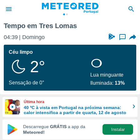
Tempo em Tres Lomas
de
04:39
Domingo
...
 da
empo.pt) foi
Céu limpo
or
2°
is para
e as
 fornecidas
Lua minguante
 qualidade.
Sensação de 0°
Iluminada:
13%
r a este
s das
opções:
Última hora
40 ºC à vista em Portugal na próxima semana:
ookies e
calor intensifica a partir de quarta, 12 de agosto
 forma
Descarregue
GRÁTIS
a app da
Instalar
e digital
Meteored!
da,