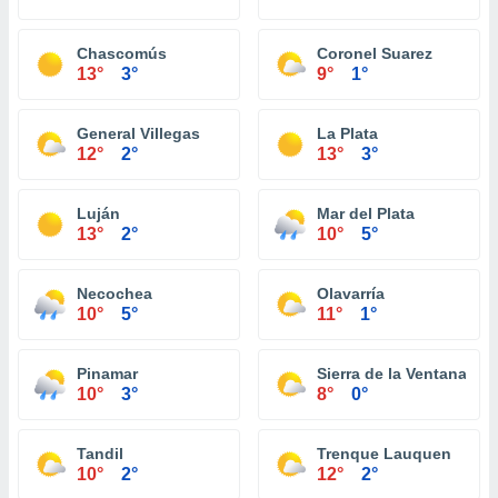
Chascomús
Coronel Suarez
13°
3°
9°
1°
General Villegas
La Plata
12°
2°
13°
3°
Luján
Mar del Plata
13°
2°
10°
5°
Necochea
Olavarría
10°
5°
11°
1°
Pinamar
Sierra de la Ventana
10°
3°
8°
0°
Tandil
Trenque Lauquen
10°
2°
12°
2°