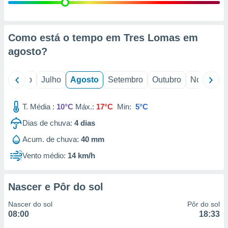
conteúdos.
ção
Como está o tempo em Tres Lomas em
ão através
agosto
?
de
,
 e
o
Junho
Julho
Agosto
Setembro
Outubro
Novembro
dos,
publicidade
T. Média :
10°C
Máx.:
17°C
Min:
5°C
s, estudos
Dias de chuva:
4
dias
a e
mento de
Acum. de chuva:
40 mm
Vento médio:
14 km/h
ossos 1199
eiros
Nascer e Pôr do sol
Nascer do sol
Pôr do sol
08:00
18:33