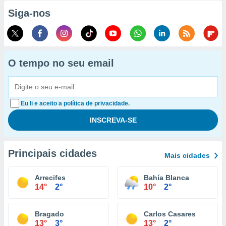
Siga-nos
O tempo no seu email
Eu li e aceito a política de privacidade.
Principais cidades
Mais cidades
Arrecifes
Bahía Blanca
14°
2°
10°
2°
Bragado
Carlos Casares
13°
3°
13°
2°