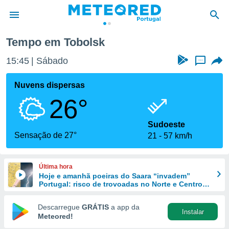
Tempo em Tobolsk
de
15:45
Sábado
...
 da
empo.pt) foi
Nuvens dispersas
or
26°
is para
e as
 fornecidas
Sudoeste
 qualidade.
Sensação de 27°
21
57 km/h
r a este
s das
opções:
Última hora
Hoje e amanhã poeiras do Saara “invadem”
ookies e
Portugal: risco de trovoadas no Norte e Centro
 forma
aumenta
Descarregue
GRÁTIS
a app da
Instalar
e digital
Meteored!
da,