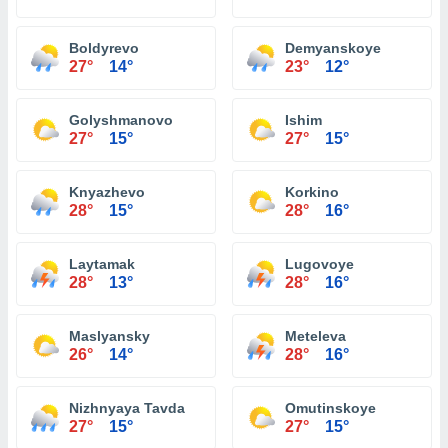
Boldyrevo
Demyanskoye
27°
14°
23°
12°
Golyshmanovo
Ishim
27°
15°
27°
15°
Knyazhevo
Korkino
28°
15°
28°
16°
Laytamak
Lugovoye
28°
13°
28°
16°
Maslyansky
Meteleva
26°
14°
28°
16°
Nizhnyaya Tavda
Omutinskoye
27°
15°
27°
15°