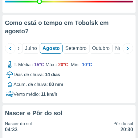
conteúdos.
ção
Como está o tempo em Tobolsk em
ão através
agosto
?
de
,
 e
o
Junho
Julho
Agosto
Setembro
Outubro
Novembro
dos,
publicidade
T. Média :
15°C
Máx.:
20°C
Min:
10°C
s, estudos
Dias de chuva:
14
dias
a e
mento de
Acum. de chuva:
80 mm
Vento médio:
11 km/h
ossos 1199
eiros
Nascer e Pôr do sol
Nascer do sol
Pôr do sol
04:33
20:30