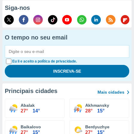
Siga-nos
O tempo no seu email
Eu li e aceito a política de privacidade.
Principais cidades
Mais cidades
Abalak
Akhmansky
27°
14°
28°
15°
Baikalovo
Berdyuzhye
27°
15°
27°
15°