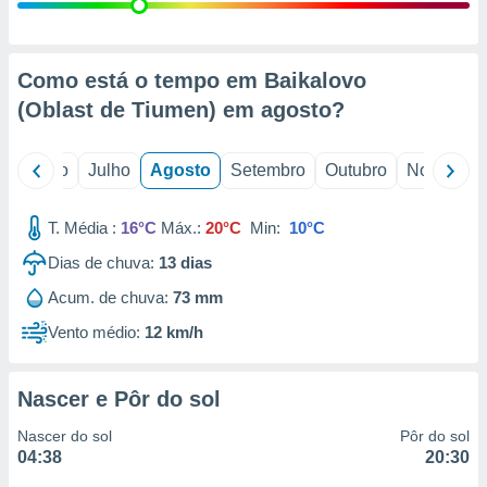
conteúdos.
ção
Como está o tempo em Baikalovo
ão através
(Oblast de Tiumen) em
agosto
?
de
,
 e
o
Junho
Julho
Agosto
Setembro
Outubro
Novembro
dos,
publicidade
T. Média :
16°C
Máx.:
20°C
Min:
10°C
s, estudos
Dias de chuva:
13
dias
a e
mento de
Acum. de chuva:
73 mm
Vento médio:
12 km/h
ossos 1199
eiros
Nascer e Pôr do sol
Nascer do sol
Pôr do sol
04:38
20:30