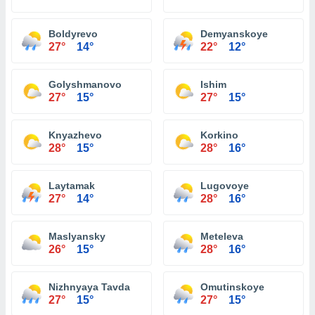
Boldyrevo
Demyanskoye
27°
14°
22°
12°
Golyshmanovo
Ishim
27°
15°
27°
15°
Knyazhevo
Korkino
28°
15°
28°
16°
Laytamak
Lugovoye
27°
14°
28°
16°
Maslyansky
Meteleva
26°
15°
28°
16°
Nizhnyaya Tavda
Omutinskoye
27°
15°
27°
15°