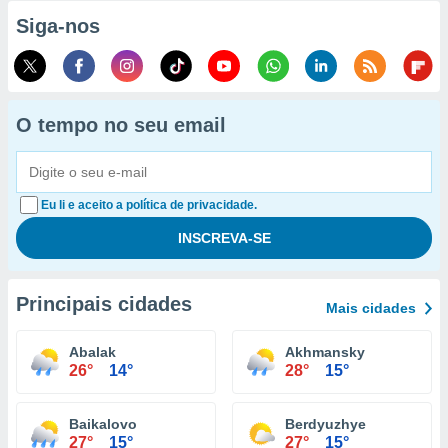
Siga-nos
O tempo no seu email
Eu li e aceito a política de privacidade.
Principais cidades
Mais cidades
Abalak
Akhmansky
26°
14°
28°
15°
Baikalovo
Berdyuzhye
27°
15°
27°
15°