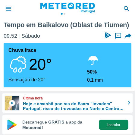
Tempo em Baikalovo (Oblast de Tiumen)
de
09:52
Sábado
...
 da
empo.pt) foi
Chuva fraca
or
20°
is para
e as
 fornecidas
50%
 qualidade.
Sensação de 20°
0.1 mm
r a este
s das
opções:
Última hora
Hoje e amanhã poeiras do Saara “invadem”
ookies e
Portugal: risco de trovoadas no Norte e Centro
 forma
aumenta
Descarregue
GRÁTIS
a app da
Instalar
e digital
Meteored!
da,