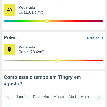
o qual se
Moderada
ara tal,
43
O₃ (110 µg/m³)
 o seu
to ou opor-
essamento
m qualquer
ando em “
 ou na
Pólen
Detalhe
 Cookies
Moderado
te.
Relva (28 #/m³)
 nossos
s o
o de
Como está o tempo em Tingry em
agosto
?
e/ou aceder
ões num
utilizar
Janeiro
Fevereiro
Março
Abril
Maio
Junho
ados para
publicidade,