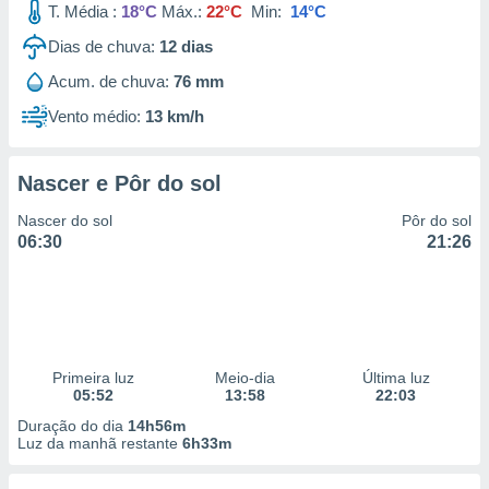
T. Média :
18°C
Máx.:
22°C
Min:
14°C
 para
Dias de chuva:
12
dias
a, utilizar
selecionar
Acum. de chuva:
76 mm
Vento médio:
13 km/h
a, criar
personalizar
tilizar
selecionar
Nascer e Pôr do sol
Nascer do sol
Pôr do sol
dos, medir
06:30
21:26
nho da
, medir o
o dos
r os
ravés de
s ou
Primeira luz
Meio-dia
Última luz
s de dados
05:52
13:58
22:03
es fontes,
Duração do dia
14h56m
 e melhorar
Luz da manhã restante
6h33m
ilizar dados
ara