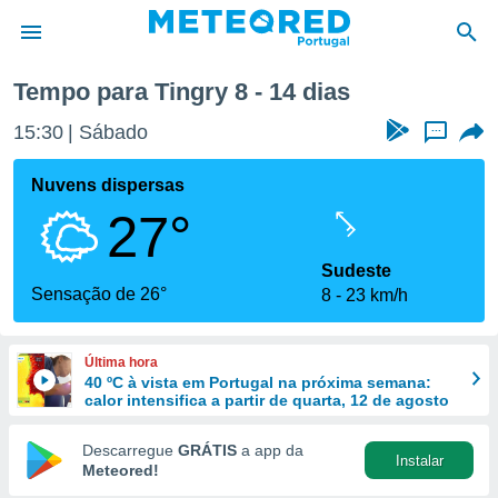
Próxima semana
Tempo para Tingry 8 - 14 dias
de
15:30
Sábado
...
 da
empo.pt) foi
Nuvens dispersas
or
27°
is para
e as
 fornecidas
Sudeste
 qualidade.
Sensação de 26°
8
23 km/h
r a este
s das
opções:
Última hora
40 ºC à vista em Portugal na próxima semana:
ookies e
calor intensifica a partir de quarta, 12 de agosto
 forma
Descarregue
GRÁTIS
a app da
Instalar
e digital
Meteored!
da,