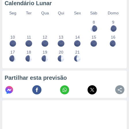
conteúdos.
Calendário Lunar
Seg
Ter
Qua
Qui
Sex
Sáb
Domo
ção
8
9
ão através
de
,
10
11
12
13
14
15
16
 e
17
18
19
20
21
dos,
publicidade
s, estudos
a e
mento de
Partilhar esta previsão
ossos 1199
eiros