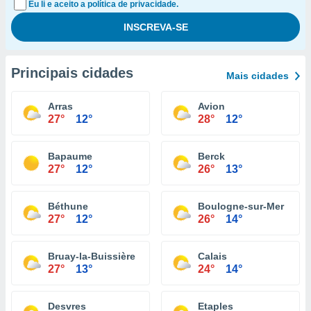
Eu li e aceito a política de privacidade.
Principais cidades
Mais cidades
Arras
Avion
27°
12°
28°
12°
Bapaume
Berck
27°
12°
26°
13°
Béthune
Boulogne-sur-Mer
27°
12°
26°
14°
Bruay-la-Buissière
Calais
27°
13°
24°
14°
Desvres
Etaples