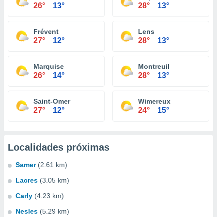
26°
13°
28°
13°
Frévent
Lens
27°
12°
28°
13°
Marquise
Montreuil
26°
14°
28°
13°
Saint-Omer
Wimereux
27°
12°
24°
15°
Localidades próximas
Samer
(2.61 km)
Lacres
(3.05 km)
Carly
(4.23 km)
Nesles
(5.29 km)