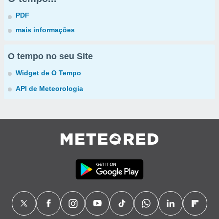
PDF
mais informações
O tempo no seu Site
Widget de O Tempo
API de Meteorologia