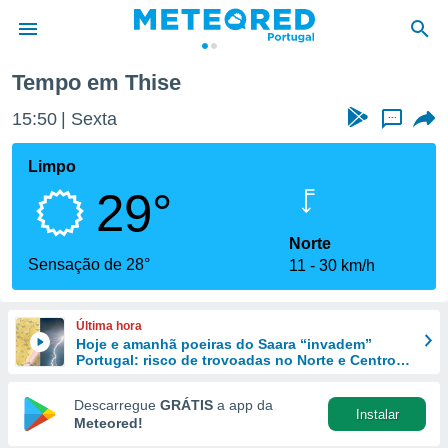
e Doubs
Thise
Tempo em Thise
de
15:50
Sexta
...
 da
empo.pt) foi
Limpo
or
29°
is para
e as
 fornecidas
Norte
 qualidade.
Sensação de 28°
11
30 km/h
r a este
s das
opções:
Última hora
Hoje e amanhã poeiras do Saara “invadem”
ookies e
Portugal: risco de trovoadas no Norte e Centro
 forma
aumenta
Descarregue
GRÁTIS
a app da
Instalar
e digital
Meteored!
da,