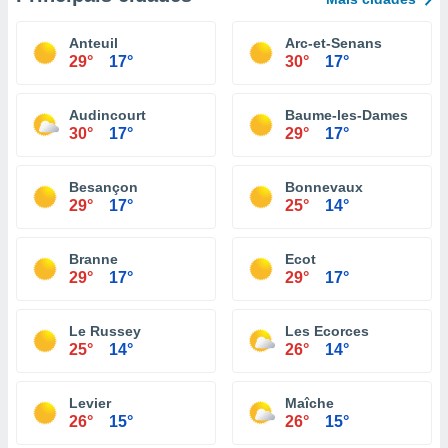
Anteuil
Arc-et-Senans
29°
17°
30°
17°
Audincourt
Baume-les-Dames
30°
17°
29°
17°
Besançon
Bonnevaux
29°
17°
25°
14°
Branne
Ecot
29°
17°
29°
17°
Le Russey
Les Ecorces
25°
14°
26°
14°
Levier
Maîche
26°
15°
26°
15°