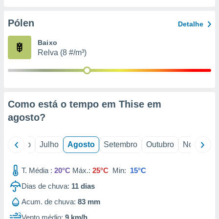
conteúdos.
Pólen
Detalhe
ção
Baixo
ão através
Relva (8 #/m³)
de
,
 e
dos,
publicidade
Como está o tempo em Thise em
s, estudos
agosto
?
a e
mento de
o
Junho
Julho
Agosto
Setembro
Outubro
Novembro
ossos 1199
eiros
T. Média :
20°C
Máx.:
25°C
Min:
15°C
Dias de chuva:
11
dias
Acum. de chuva:
83 mm
Vento médio:
9 km/h