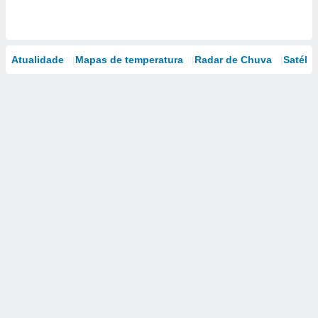
Atualidade
Mapas de temperatura
Radar de Chuva
Satélit