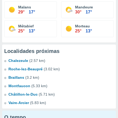
Malans
Mandeure
29°
17°
30°
17°
Métabief
Morteau
25°
13°
25°
13°
Localidades próximas
Chalezeule
(2.57 km)
Roche-lez-Beaupré
(3.02 km)
Braillans
(3.2 km)
Montfaucon
(5.33 km)
Châtillon-le-Duc
(5.71 km)
Vaire-Arcier
(5.83 km)
O tempo...