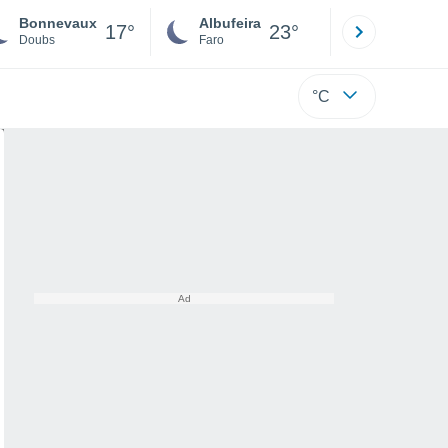
Bonnevaux
Albufeira
Lisboa
17°
23°
Doubs
Faro
Lisboa
°C