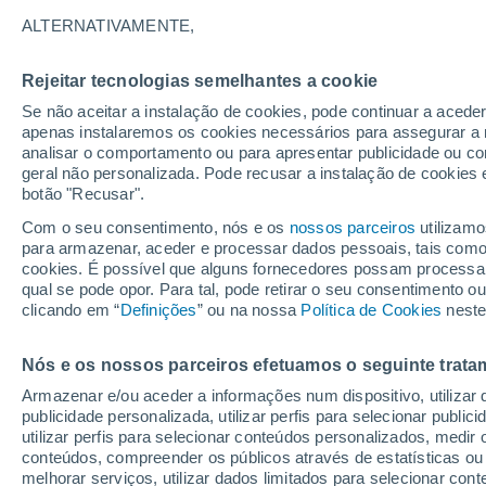
17°
ALTERNATIVAMENTE,
Rejeitar tecnologias semelhantes a cookie
Lua mingu
Se não aceitar a instalação de cookies, pode continuar a acede
Iluminada
Sensação de 17°
apenas instalaremos os cookies necessários para assegurar a 
analisar o comportamento ou para apresentar publicidade ou co
geral não personalizada. Pode recusar a instalação de cookies 
botão "Recusar".
Última hora
Aviso amarelo de tempo quente neste distrito:
Com o seu consentimento, nós e os
nossos parceiros
utilizamo
39 ºC e noites tropicais; saiba até quando
para armazenar, aceder e processar dados pessoais, tais como a
cookies. É possível que alguns fornecedores possam processa
O Tempo 1 - 7 Dias
Atualidade
Mapas de temperat
qual se pode opor. Para tal, pode retirar o seu consentimento 
clicando em “
Definições
” ou na nossa
Política de Cookies
neste
Nós e os nossos parceiros efetuamos o seguinte trata
Amanhã
Sábado
D
Hoje
Armazenar e/ou aceder a informações num dispositivo, utilizar da
7 Ago.
8 Ago.
6 Ago.
publicidade personalizada, utilizar perfis para selecionar public
utilizar perfis para selecionar conteúdos personalizados, med
conteúdos, compreender os públicos através de estatísticas ou
melhorar serviços, utilizar dados limitados para selecionar cont