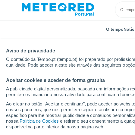
O tempo
Notíc
Aviso de privacidade
O conteúdo da Tempo.pt (tempo.pt) foi preparado por profissiona
qualidade. Pode aceder a este site através das seguintes opçõe
Aceitar cookies e aceder de forma gratuita
Início
França
Borgonha-Franco-Condado
Depa
A publicidade digital personalizada, baseada em informações r
permite-nos financiar a nossa atividade para continuar a fornec
Tempo em Bonnevaux
Ao clicar no botão "Aceitar e continuar", pode aceder ao websit
nossos parceiros, que nos permitem seguir e analisar o compo
23:40
Quinta
específico para lhe mostrar publicidade e conteúdos persona
nossa
Política de Cookies
e retirar o seu consentimento a qua
disponível na parte inferior da nossa página web.
Céu limpo