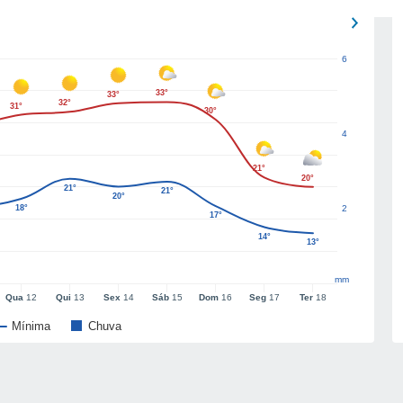
6
33°
33°
32°
31°
30°
4
21°
20°
21°
21°
20°
18°
2
17°
14°
13°
mm
Qua
12
Qui
13
Sex
14
Sáb
15
Dom
16
Seg
17
Ter
18
Mínima
Chuva