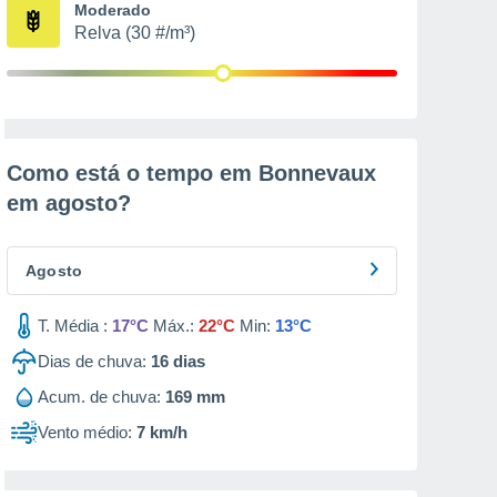
Moderado
Relva (30 #/m³)
Como está o tempo em Bonnevaux
em
agosto
?
Agosto
T. Média :
17°C
Máx.:
22°C
Min:
13°C
Dias de chuva:
16
dias
Acum. de chuva:
169 mm
Vento médio:
7 km/h