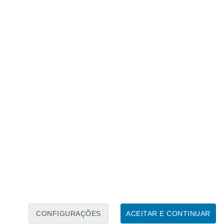
Calendário Lunar
Seg
Ter
Qua
Qui
Sex
Sáb
Domo
6
7
8
9
10
11
12
13
14
15
16
17
18
19
CONFIGURAÇÕES
ACEITAR E CONTINUAR