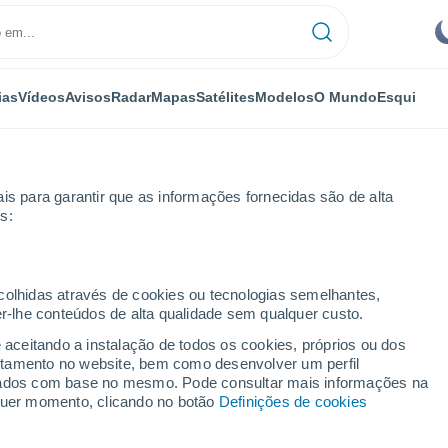
ias
Vídeos
Avisos
Radar
Mapas
Satélites
Modelos
O Mundo
Esqui
is para garantir que as informações fornecidas são de alta
s:
rtamento de Doubs
Bonnevaux
ecolhidas através de cookies ou tecnologias semelhantes,
er-lhe conteúdos de alta qualidade sem qualquer custo.
e aceitando a instalação de todos os cookies, próprios ou dos
rtamento no website, bem como desenvolver um perfil
...
lizados com base no mesmo. Pode consultar mais informações na
lquer momento, clicando no botão
Definições de cookies
Por horas
Céu limpo nas próximas horas