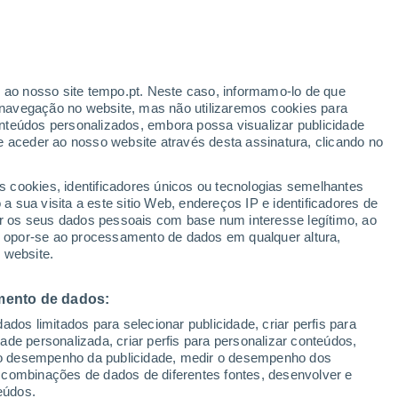
ante
r ao nosso site tempo.pt. Neste caso, informamo-lo de que
:
46%
navegação no website, mas não utilizaremos cookies para
nteúdos personalizados, embora possa visualizar publicidade
e aceder ao nosso website através desta assinatura, clicando no
 até
s cookies, identificadores únicos ou tecnologias semelhantes
 sua visita a este sitio Web, endereços IP e identificadores de
r os seus dados pessoais com base num interesse legítimo, ao
ura
Radar de Chuva
Satélites
Modelos
ou opor-se ao processamento de dados em qualquer altura,
 website.
mento de dados:
omingo
Segunda
Terça
Quarta
dos limitados para selecionar publicidade, criar perfis para
9 Ago.
10 Ago.
11 Ago.
12 Ago.
idade personalizada, criar perfis para personalizar conteúdos,
ir o desempenho da publicidade, medir o desempenho dos
 combinações de dados de diferentes fontes, desenvolver e
eúdos.
70%
70%