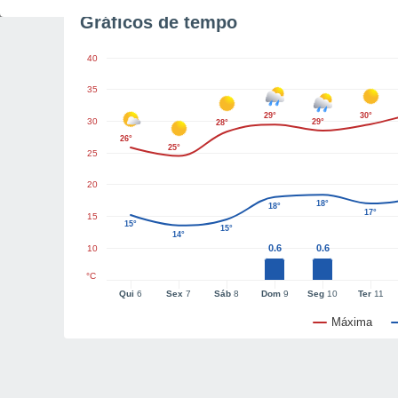
Gráficos de tempo
40
35
29°
30°
30
29°
28°
26°
25°
25
20
18°
18°
17°
15
15°
15°
14°
0.6
0.6
10
°C
Qui
6
Sex
7
Sáb
8
Dom
9
Seg
10
Ter
11
Máxima