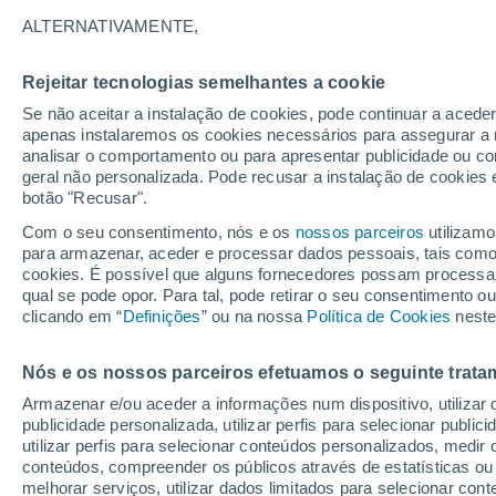
31°
ALTERNATIVAMENTE,
Rejeitar tecnologias semelhantes a cookie
UV
6 Alto
Se não aceitar a instalação de cookies, pode continuar a acede
Sensação de 32°
FPS
15-25
apenas instalaremos os cookies necessários para assegurar a 
analisar o comportamento ou para apresentar publicidade ou co
geral não personalizada. Pode recusar a instalação de cookies 
botão "Recusar".
Astronomia
Incrível: descoberto um planeta potencialmen
Com o seu consentimento, nós e os
nossos parceiros
utilizamo
habitável a apenas 25 anos-luz da Terra
para armazenar, aceder e processar dados pessoais, tais como a
cookies. É possível que alguns fornecedores possam processa
O Tempo 1 - 7 Dias
Atualidade
Mapas de nuvens
qual se pode opor. Para tal, pode retirar o seu consentimento 
clicando em “
Definições
” ou na nossa
Política de Cookies
neste
Nós e os nossos parceiros efetuamos o seguinte trata
Amanhã
Terça
Hoje
Armazenar e/ou aceder a informações num dispositivo, utilizar da
10 Ago.
11 Ago.
9 Ago.
publicidade personalizada, utilizar perfis para selecionar public
utilizar perfis para selecionar conteúdos personalizados, med
conteúdos, compreender os públicos através de estatísticas ou
melhorar serviços, utilizar dados limitados para selecionar cont