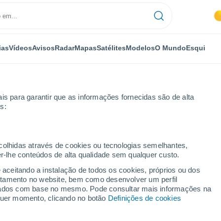
ias
Vídeos
Avisos
Radar
Mapas
Satélites
Modelos
O Mundo
Esqui
is para garantir que as informações fornecidas são de alta
s:
ta
ecolhidas através de cookies ou tecnologias semelhantes,
er-lhe conteúdos de alta qualidade sem qualquer custo.
enta
e aceitando a instalação de todos os cookies, próprios ou dos
rtamento no website, bem como desenvolver um perfil
...
lizados com base no mesmo. Pode consultar mais informações na
lquer momento, clicando no botão
Definições de cookies
Por horas
Intervalos nublados nas
próximas horas