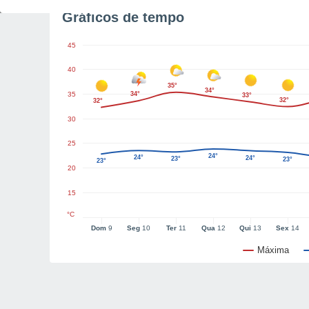
Gráficos de tempo
45
40
35°
34°
35
34°
33°
32°
32°
30
25
24°
24°
24°
23°
23°
23°
20
15
°C
Dom
9
Seg
10
Ter
11
Qua
12
Qui
13
Sex
14
Máxima