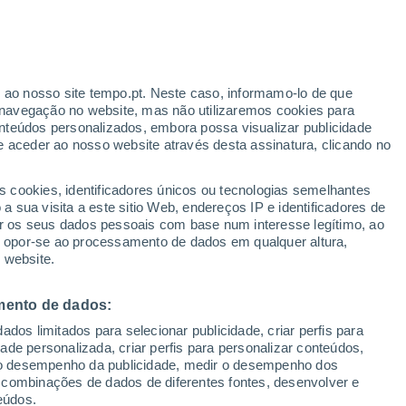
Aviso amarelo
Aviso moderado por trovoada em
Tezze sul Brenta hoje
r ao nosso site tempo.pt. Neste caso, informamo-lo de que
navegação no website, mas não utilizaremos cookies para
nteúdos personalizados, embora possa visualizar publicidade
e aceder ao nosso website através desta assinatura, clicando no
te
s cookies, identificadores únicos ou tecnologias semelhantes
 sua visita a este sitio Web, endereços IP e identificadores de
r os seus dados pessoais com base num interesse legítimo, ao
Radar de Chuva
Satélites
Modelos
ou opor-se ao processamento de dados em qualquer altura,
 website.
mento de dados:
Quarta
Quinta
Sexta
Sábado
dos limitados para selecionar publicidade, criar perfis para
12 Ago.
13 Ago.
14 Ago.
15 Ago.
idade personalizada, criar perfis para personalizar conteúdos,
ir o desempenho da publicidade, medir o desempenho dos
 combinações de dados de diferentes fontes, desenvolver e
eúdos.