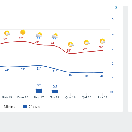
5
4
34°
34°
33°
32°
30°
3
29°
29°
2
23°
23°
22°
21°
20°
20°
19°
1
0.3
0.2
mm
Sáb
15
Dom
16
Seg
17
Ter
18
Qua
19
Qui
20
Sex
21
Mínima
Chuva