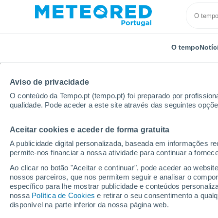
O tempo
Notíc
Aviso de privacidade
O conteúdo da Tempo.pt (tempo.pt) foi preparado por profissiona
qualidade. Pode aceder a este site através das seguintes opçõe
Aceitar cookies e aceder de forma gratuita
Início
Itália
Província de Vicenza
Tezze sul Bren
A publicidade digital personalizada, baseada em informações r
permite-nos financiar a nossa atividade para continuar a fornec
Tempo em Tezze sul Br
Ao clicar no botão "Aceitar e continuar", pode aceder ao websit
nossos parceiros, que nos permitem seguir e analisar o compo
15:22
Domingo
específico para lhe mostrar publicidade e conteúdos persona
nossa
Política de Cookies
e retirar o seu consentimento a qua
disponível na parte inferior da nossa página web.
Limpo