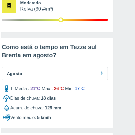
Moderado
Relva (30 #/m³)
Como está o tempo em Tezze sul
Brenta em
agosto
?
Agosto
T. Média :
21°C
Máx.:
26°C
Min:
17°C
Dias de chuva:
18
dias
Acum. de chuva:
129 mm
Vento médio:
5 km/h