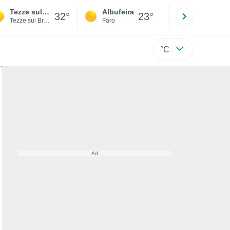
Tezze sul Brenta
Albufeira
Lisboa
32°
23°
Tezze sul Brenta
Faro
Lisboa
°C