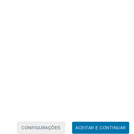
Calendário Lunar
Seg
Ter
Qua
Qui
Sex
Sáb
Domo
9
10
11
12
13
14
15
16
17
18
19
20
21
22
CONFIGURAÇÕES
ACEITAR E CONTINUAR