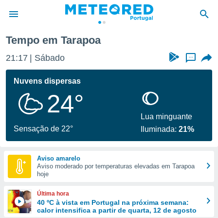
Tempo em Tarapoa
de
21:17
Sábado
...
 da
empo.pt) foi
Nuvens dispersas
or
24°
is para
e as
 fornecidas
Lua minguante
 qualidade.
Sensação de 22°
Iluminada:
21%
r a este
s das
opções:
Aviso amarelo
Aviso moderado por temperaturas elevadas em Tarapoa
ookies e
hoje
 forma
Última hora
e digital
40 ºC à vista em Portugal na próxima semana:
calor intensifica a partir de quarta, 12 de agosto
da,