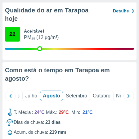
conteúdos.
Qualidade do ar em Tarapoa
Detalhe
ção
hoje
ão através
Aceitável
22
de
PM₂₅ (12 µg/m³)
,
 e
dos,
publicidade
s, estudos
Como está o tempo em Tarapoa em
a e
agosto
?
mento de
o
Junho
Julho
Agosto
Setembro
Outubro
Novembro
ossos 1199
eiros
T. Média :
24°C
Máx.:
29°C
Min:
21°C
Dias de chuva:
23
dias
Acum. de chuva:
219 mm