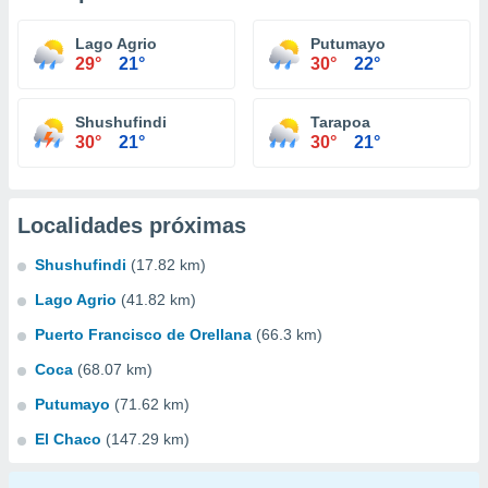
Lago Agrio
Putumayo
29°
21°
30°
22°
Shushufindi
Tarapoa
30°
21°
30°
21°
Localidades próximas
Shushufindi
(17.82 km)
Lago Agrio
(41.82 km)
Puerto Francisco de Orellana
(66.3 km)
Coca
(68.07 km)
Putumayo
(71.62 km)
El Chaco
(147.29 km)