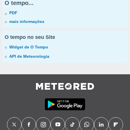
O tempo...
PDF
mais informações
O tempo no seu Site
Widget de O Tempo
API de Meteorologia