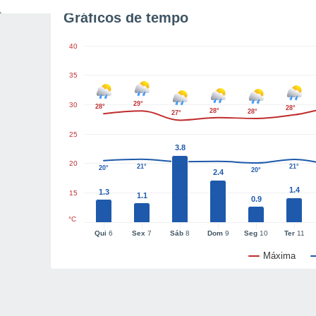
Gráficos de tempo
40
35
29°
30
28°
28°
28°
28°
27°
25
3.8
20
21°
21°
20°
20°
20°
2.4
1.4
1.3
15
1.1
0.9
°C
Qui
6
Sex
7
Sáb
8
Dom
9
Seg
10
Ter
11
Máxima