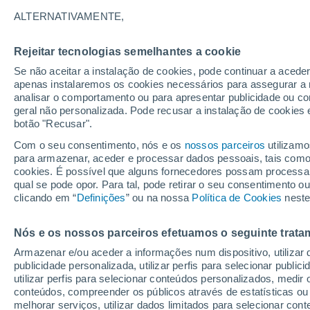
21°
ALTERNATIVAMENTE,
Rejeitar tecnologias semelhantes a cookie
Sudoeste
Se não aceitar a instalação de cookies, pode continuar a acede
Sensação de 21°
11
-
18 km
apenas instalaremos os cookies necessários para assegurar a 
analisar o comportamento ou para apresentar publicidade ou co
geral não personalizada. Pode recusar a instalação de cookies 
botão "Recusar".
Última hora
Subida das temperaturas, poeiras do Saara e
Com o seu consentimento, nós e os
nossos parceiros
utilizamo
chuva: datas e zonas mais afetadas em Portu
para armazenar, aceder e processar dados pessoais, tais como a
cookies. É possível que alguns fornecedores possam processa
O Tempo 1 - 7 Dias
Atualidade
Mapas de chuva
R
qual se pode opor. Para tal, pode retirar o seu consentimento 
clicando em “
Definições
” ou na nossa
Política de Cookies
neste
Nós e os nossos parceiros efetuamos o seguinte trata
Sexta
Sábado
D
Quinta
Armazenar e/ou aceder a informações num dispositivo, utilizar da
14 Ago.
15 Ago.
13 Ago.
publicidade personalizada, utilizar perfis para selecionar public
utilizar perfis para selecionar conteúdos personalizados, med
conteúdos, compreender os públicos através de estatísticas ou
melhorar serviços, utilizar dados limitados para selecionar cont
70%
70%
70%