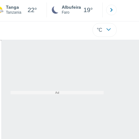
Tanga
Albufeira
Lisboa
22°
19°
Tanzania
Faro
Lisboa
°C