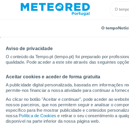
O tempo
Notíc
Aviso de privacidade
O conteúdo da Tempo.pt (tempo.pt) foi preparado por profissiona
qualidade. Pode aceder a este site através das seguintes opçõe
Aceitar cookies e aceder de forma gratuita
Início
Tanzânia
Tanga
Próxima semana
A publicidade digital personalizada, baseada em informações r
permite-nos financiar a nossa atividade para continuar a fornec
Tempo para Tanga 8 - 1
Ao clicar no botão "Aceitar e continuar", pode aceder ao websit
nossos parceiros, que nos permitem seguir e analisar o compo
07:02
Quinta
específico para lhe mostrar publicidade e conteúdos persona
nossa
Política de Cookies
e retirar o seu consentimento a qua
disponível na parte inferior da nossa página web.
Nuvens dispersas