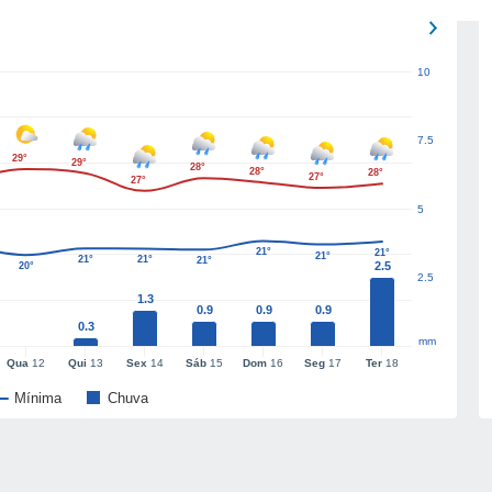
10
7.5
29°
29°
28°
28°
28°
27°
27°
5
21°
21°
21°
21°
21°
21°
2.5
20°
2.5
1.3
0.9
0.9
0.9
0.3
mm
Qua
12
Qui
13
Sex
14
Sáb
15
Dom
16
Seg
17
Ter
18
Mínima
Chuva