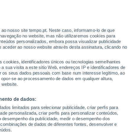
r ao nosso site tempo.pt. Neste caso, informamo-lo de que
/h
navegação no website, mas não utilizaremos cookies para
nteúdos personalizados, embora possa visualizar publicidade
e aceder ao nosso website através desta assinatura, clicando no
s cookies, identificadores únicos ou tecnologias semelhantes
gal
 sua visita a este sitio Web, endereços IP e identificadores de
r os seus dados pessoais com base num interesse legítimo, ao
adar de Chuva
Satélites
Modelos
ou opor-se ao processamento de dados em qualquer altura,
 website.
mento de dados:
omingo
Segunda
Terça
Quarta
dos limitados para selecionar publicidade, criar perfis para
16 Ago.
17 Ago.
18 Ago.
19 Ago.
idade personalizada, criar perfis para personalizar conteúdos,
ir o desempenho da publicidade, medir o desempenho dos
 combinações de dados de diferentes fontes, desenvolver e
eúdos.
70%
70%
80%
80%