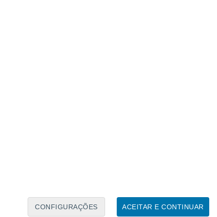
Calendário Lunar
Seg
Ter
Qua
Qui
Sex
Sáb
Domo
6
7
8
9
10
11
12
13
14
15
16
17
18
19
CONFIGURAÇÕES
ACEITAR E CONTINUAR