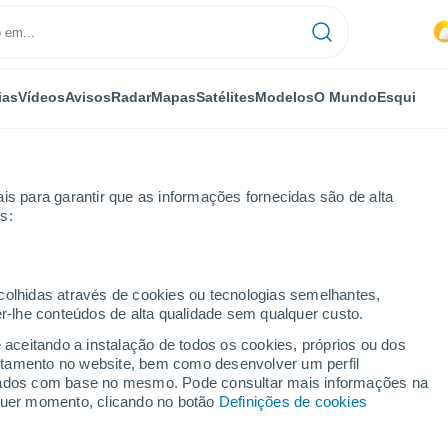
ias
Vídeos
Avisos
Radar
Mapas
Satélites
Modelos
O Mundo
Esqui
is para garantir que as informações fornecidas são de alta
s:
ecolhidas através de cookies ou tecnologias semelhantes,
er-lhe conteúdos de alta qualidade sem qualquer custo.
4 dias
e aceitando a instalação de todos os cookies, próprios ou dos
rtamento no website, bem como desenvolver um perfil
...
lizados com base no mesmo. Pode consultar mais informações na
lquer momento, clicando no botão
Definições de cookies
Por horas
Chuva fraca nas próximas horas