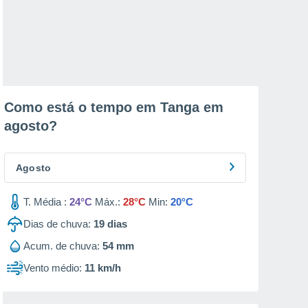
Como está o tempo em Tanga em
agosto
?
Agosto
T. Média :
24°C
Máx.:
28°C
Min:
20°C
Dias de chuva:
19
dias
Acum. de chuva:
54 mm
Vento médio:
11 km/h