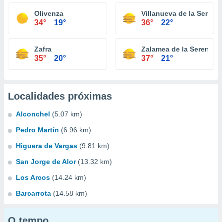
Olivenza
Villanueva de la Serena
34°
19°
36°
22°
Zafra
Zalamea de la Serena
35°
20°
37°
21°
Localidades próximas
Alconchel
(5.07 km)
Pedro Martín
(6.96 km)
Higuera de Vargas
(9.81 km)
San Jorge de Alor
(13.32 km)
Los Arcos
(14.24 km)
Barcarrota
(14.58 km)
O tempo...