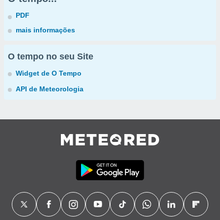
PDF
mais informações
O tempo no seu Site
Widget de O Tempo
API de Meteorologia