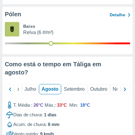
conteúdos.
Pólen
Detalhe
ção
Baixo
ão através
Relva (6 #/m³)
de
,
 e
dos,
publicidade
Como está o tempo em Táliga em
s, estudos
agosto
?
a e
mento de
o
Junho
Julho
Agosto
Setembro
Outubro
Novembro
ossos 1199
eiros
T. Média :
26°C
Máx.:
33°C
Min:
18°C
Dias de chuva:
1
dias
Acum. de chuva:
6 mm
Vento médio:
9 km/h