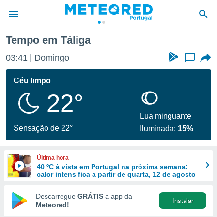
ga
Tempo em Táliga
de
03:41
Domingo
...
 da
empo.pt) foi
Céu limpo
or
22°
is para
e as
 fornecidas
Lua minguante
 qualidade.
Sensação de 22°
Iluminada:
15%
r a este
s das
opções:
Última hora
40 ºC à vista em Portugal na próxima semana:
ookies e
calor intensifica a partir de quarta, 12 de agosto
 forma
Descarregue
GRÁTIS
a app da
Instalar
e digital
Meteored!
da,