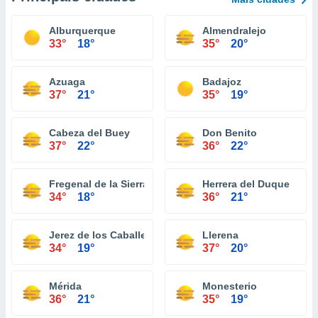
Alburquerque
Almendralejo
33°
18°
35°
20°
Azuaga
Badajoz
37°
21°
35°
19°
Cabeza del Buey
Don Benito
37°
22°
36°
22°
Fregenal de la Sierra
Herrera del Duque
34°
18°
36°
21°
Jerez de los Caballeros
Llerena
34°
19°
37°
20°
Mérida
Monesterio
36°
21°
35°
19°