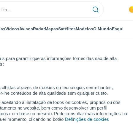
ias
Vídeos
Avisos
Radar
Mapas
Satélites
Modelos
O Mundo
Esqui
is para garantir que as informações fornecidas são de alta
s:
a
ecolhidas através de cookies ou tecnologias semelhantes,
er-lhe conteúdos de alta qualidade sem qualquer custo.
 14 dias
e aceitando a instalação de todos os cookies, próprios ou dos
rtamento no website, bem como desenvolver um perfil
...
lizados com base no mesmo. Pode consultar mais informações na
lquer momento, clicando no botão
Definições de cookies
Por horas
Céu limpo nas próximas horas