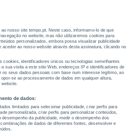
r ao nosso site tempo.pt. Neste caso, informamo-lo de que
h
navegação no website, mas não utilizaremos cookies para
nteúdos personalizados, embora possa visualizar publicidade
e aceder ao nosso website através desta assinatura, clicando no
s cookies, identificadores únicos ou tecnologias semelhantes
o
 sua visita a este sitio Web, endereços IP e identificadores de
r os seus dados pessoais com base num interesse legítimo, ao
adar de Chuva
Satélites
Modelos
ou opor-se ao processamento de dados em qualquer altura,
 website.
mento de dados:
Terça
Quarta
Quinta
Sexta
dos limitados para selecionar publicidade, criar perfis para
18 Ago.
19 Ago.
20 Ago.
21 Ago.
idade personalizada, criar perfis para personalizar conteúdos,
ir o desempenho da publicidade, medir o desempenho dos
 combinações de dados de diferentes fontes, desenvolver e
eúdos.