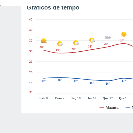
Gráficos de tempo
45
40
35
34°
32°
31°
30°
30°
29°
30
25
20
18°
17°
17°
17°
15
16°
16°
°C
Sáb
8
Dom
9
Seg
10
Ter
11
Qua
12
Qui
13
Máxima