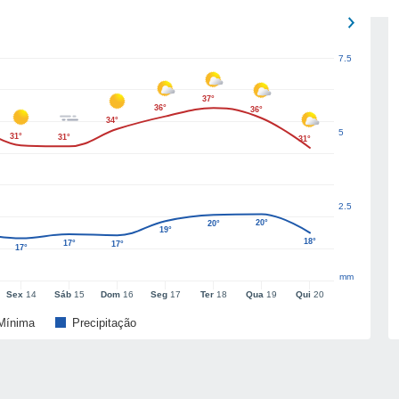
7.5
37°
36°
36°
34°
5
31°
31°
31°
2.5
20°
20°
19°
18°
17°
17°
17°
mm
Sex
14
Sáb
15
Dom
16
Seg
17
Ter
18
Qua
19
Qui
20
Mínima
Precipitação