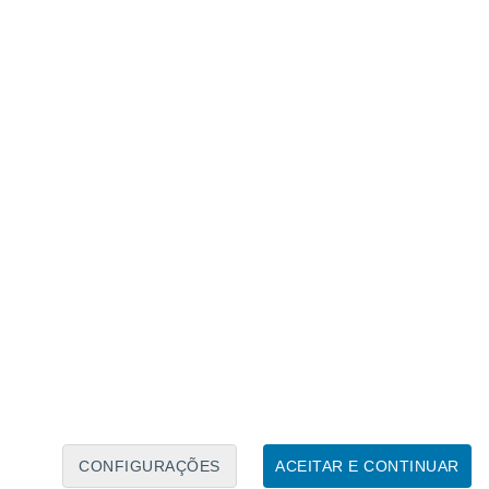
Calendário Lunar
Seg
Ter
Qua
Qui
Sex
Sáb
Domo
8
9
10
11
12
13
14
15
16
17
18
19
20
21
CONFIGURAÇÕES
ACEITAR E CONTINUAR