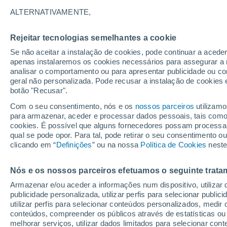
22°
ALTERNATIVAMENTE,
Rejeitar tecnologias semelhantes a cookie
Oeste
Se não aceitar a instalação de cookies, pode continuar a acede
Sensação de 22°
3
-
13 km/
apenas instalaremos os cookies necessários para assegurar a 
analisar o comportamento ou para apresentar publicidade ou co
geral não personalizada. Pode recusar a instalação de cookies 
botão "Recusar".
Última hora
Hoje e amanhã poeiras do Saara “invadem”
Com o seu consentimento, nós e os
nossos parceiros
utilizamo
Portugal: risco de trovoadas no Norte e Centr
para armazenar, aceder e processar dados pessoais, tais como a
aumenta
cookies. É possível que alguns fornecedores possam processa
O Tempo 1 - 7 Dias
Atualidade
Mapas de chuva
R
qual se pode opor. Para tal, pode retirar o seu consentimento 
clicando em “
Definições
” ou na nossa
Política de Cookies
neste
Nós e os nossos parceiros efetuamos o seguinte trata
Domingo
Segunda
Sábado
Armazenar e/ou aceder a informações num dispositivo, utilizar da
16 Ago.
17 Ago.
15 Ago.
publicidade personalizada, utilizar perfis para selecionar public
utilizar perfis para selecionar conteúdos personalizados, med
conteúdos, compreender os públicos através de estatísticas ou
melhorar serviços, utilizar dados limitados para selecionar cont