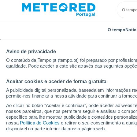
O tempo
Notíc
Aviso de privacidade
O conteúdo da Tempo.pt (tempo.pt) foi preparado por profissiona
qualidade. Pode aceder a este site através das seguintes opçõe
Aceitar cookies e aceder de forma gratuita
Início
Distrito de Braga
Tagilde
Próxima seman
A publicidade digital personalizada, baseada em informações r
permite-nos financiar a nossa atividade para continuar a fornec
Tempo para Tagilde 8 -
Ao clicar no botão "Aceitar e continuar", pode aceder ao websit
nossos parceiros, que nos permitem seguir e analisar o compo
09:01
Sábado
específico para lhe mostrar publicidade e conteúdos persona
nossa
Política de Cookies
e retirar o seu consentimento a qua
disponível na parte inferior da nossa página web.
Névoa de poeira