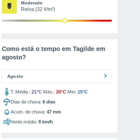
Moderado
Relva (32 #/m³)
Como está o tempo em Tagilde em
agosto
?
Agosto
T. Média :
21°C
Máx.:
26°C
Min:
15°C
Dias de chuva:
6
dias
Acum. de chuva:
47 mm
Vento médio:
8 km/h