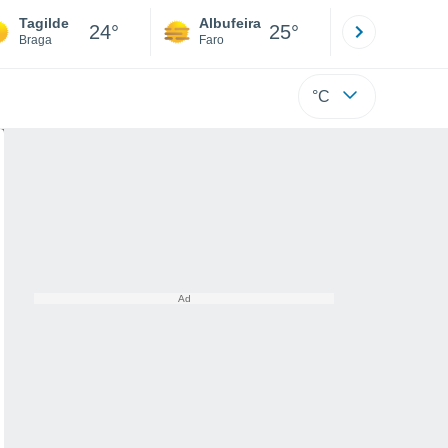
Tagilde
Albufeira
Lisboa
24°
25°
Braga
Faro
Lisboa
°C