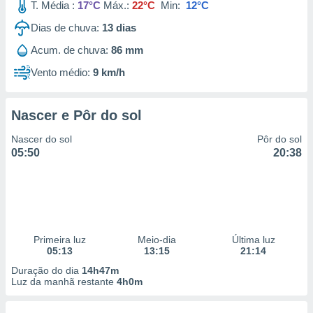
T. Média :
17°C
Máx.:
22°C
Min:
12°C
Dias de chuva:
13
dias
Acum. de chuva:
86 mm
Vento médio:
9 km/h
Nascer e Pôr do sol
Nascer do sol
Pôr do sol
05:50
20:38
Primeira luz
Meio-dia
Última luz
05:13
13:15
21:14
Duração do dia
14h47m
Luz da manhã restante
4h0m