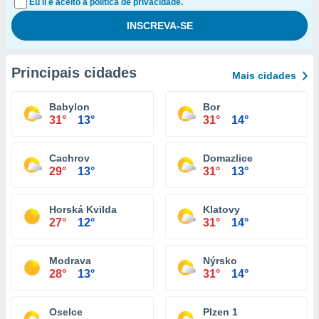
Eu li e aceito a política de privacidade.
Principais cidades
Mais cidades
Babylon
Bor
31°
13°
31°
14°
Cachrov
Domazlice
29°
13°
31°
13°
Horská Kvilda
Klatovy
27°
12°
31°
14°
Modrava
Nýrsko
28°
13°
31°
14°
Oselce
Plzen 1