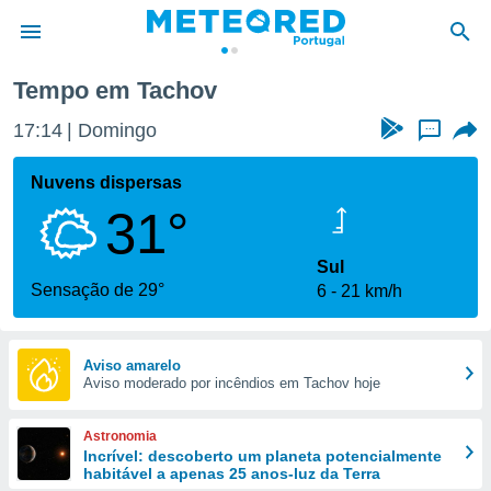
Tempo em Tachov
de
17:14
Domingo
...
 da
empo.pt) foi
Nuvens dispersas
or
31°
is para
e as
 fornecidas
Sul
 qualidade.
Sensação de 29°
6
21 km/h
r a este
s das
opções:
Aviso amarelo
Aviso moderado por incêndios em Tachov hoje
ookies e
 forma
Astronomia
e digital
Incrível: descoberto um planeta potencialmente
habitável a apenas 25 anos-luz da Terra
da,