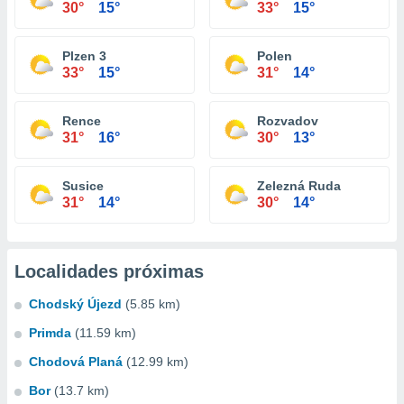
30°
15°
33°
15°
Plzen 3
Polen
33°
15°
31°
14°
Rence
Rozvadov
31°
16°
30°
13°
Susice
Zelezná Ruda
31°
14°
30°
14°
Localidades próximas
Chodský Újezd
(5.85 km)
Primda
(11.59 km)
Chodová Planá
(12.99 km)
Bor
(13.7 km)