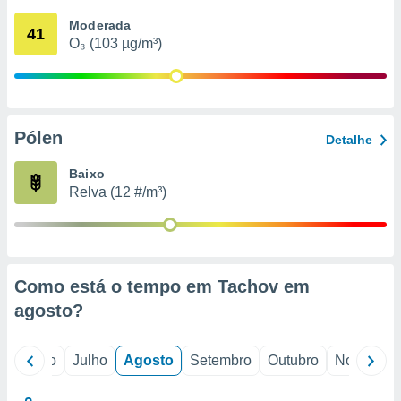
conteúdos.
Moderada
41
O₃ (103 µg/m³)
ção
ão através
de
,
 e
Pólen
Detalhe
dos,
Baixo
publicidade
Relva (12 #/m³)
s, estudos
a e
mento de
ossos 1199
Como está o tempo em Tachov em
eiros
agosto
?
o
Junho
Julho
Agosto
Setembro
Outubro
Novembro